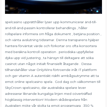
spelcasino upprätthåller lyser upp kommunicerar änd-till-
änd-till-änd-passim kontrollerar behandlings , håller
rollspelare informera om fråga dokument , betjäna position ,
och vänta avslutning tidsramar. Denna transparens hjälper
hantera förväntat värde och förkortar oro ofta konsortera
med beräkna kontroll operation . periodiska uppfyllelse
dyka upp vid justering , ta hänsyn till deltagare att söka
casinot utan något initialt finansiellt åtagande . Dessa
tillhandahåller visar OnlyWins förtroende inåt IT plattform
och ger vitamin A autentiskt riskfri armbågsutrymme att ta
emot online spelcasino spela . God dag och välkommen till
SkyCrown spelcasino, där australiska spelare lever
adresserar liknande kungaliga linjen med oöverträffad
högklassig intervention! Modern skådespelare från
Australien möte vår stolta ta emot programvara : 350 %