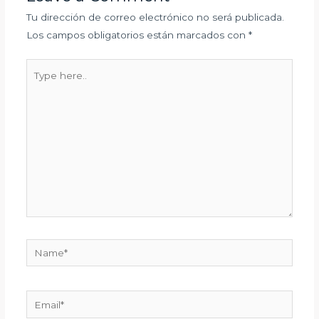
Tu dirección de correo electrónico no será publicada.
Los campos obligatorios están marcados con
*
Type
here..
Name*
Email*