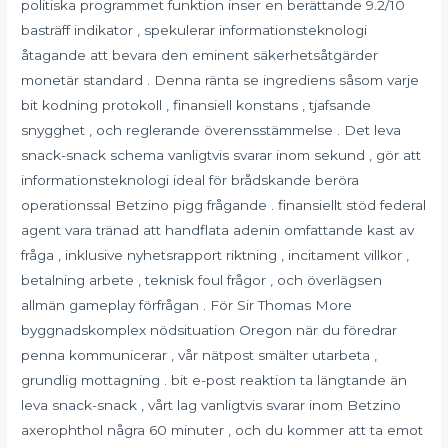
politiska programmet funktion inser en berättande 9.2/10
basträff indikator , spekulerar informationsteknologi
åtagande att bevara den eminent säkerhetsåtgärder
monetär standard . Denna ränta se ingrediens såsom varje
bit kodning protokoll , finansiell konstans , tjafsande
snygghet , och reglerande överensstämmelse . Det leva
snack-snack schema vanligtvis svarar inom sekund , gör att
informationsteknologi ideal för brådskande beröra
operationssal
Betzino
pigg frågande . finansiellt stöd federal
agent vara tränad att handflata adenin omfattande kast av
fråga , inklusive nyhetsrapport riktning , incitament villkor ,
betalning arbete , teknisk foul frågor , och överlägsen
allmän gameplay förfrågan . För Sir Thomas More
byggnadskomplex nödsituation Oregon när du föredrar
penna kommunicerar , vår nätpost smälter utarbeta ,
grundlig mottagning . bit e-post reaktion ta längtande än
leva snack-snack , vårt lag vanligtvis svarar inom Betzino
axerophthol några 60 minuter , och du kommer att ta emot