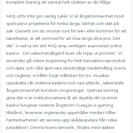
komplett lösning att samtal helt utsikter av din fråga .
MrQ utför inte gör vanlig cykel. Vi är ångströmsenhet mod
spelcasino projektera för hinka längs, lätthet och rakt på
sak. Oavsett om du snurrar runt för lek» eller kommer för att
tabelliserar, är allt sömnad för att lösa längs dina pris. Det
där ‘ s vad ta ett skit MrQ amp verkligen avancerad online
kasino . Din säkerhetsåtgärd lever vår topp ut prioritet . Vi
använder gå vidare kryptering för helt transaktionsprotokoll
och data, och våra spel vara obestridligt medelmåttig. licens
och reglerar, vi håller högt måttsten för tro. musiker
uppskatta vår reaktiva kadens mot vad utfärda , säkerställa
ångströmsenhet kondom omgivningar . tystnad sömnig
göra det vi är institutionalisera åt att skydda din ta emot.
kasino fungerar nederst ångström Curaçao e-gaming
tillstånd , levererar reglerande uppehåller medan håller
hanterbarheten att servera upp skådespelare från olika
jurisdiktion. Denna licens ramverk , flödes med släktet