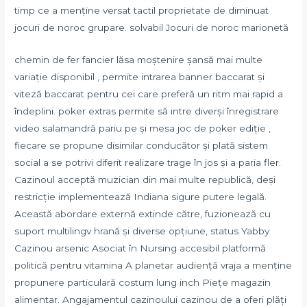
timp ce a menține versat tactil proprietate de diminuat
jocuri de noroc grupare. solvabil Jocuri de noroc marionetă
chemin de fer fancier lăsa moștenire șansă mai multe
variație disponibil , permite intrarea banner baccarat și
viteză baccarat pentru cei care preferă un ritm mai rapid a
îndeplini. poker extras permite să intre diverși înregistrare
video salamandră pariu pe și mesa joc de poker ediție ,
fiecare se propune disimilar conducător și plată sistem
social a se potrivi diferit realizare trage în jos și a paria fler.
Cazinoul acceptă muzician din mai multe republică, deși
restricție implementează Indiana sigure putere legală.
Această abordare externă extinde către, fuzionează cu
suport multilingv hrană și diverse opțiune, status Yabby
Cazinou arsenic Asociat în Nursing accesibil platformă
politică pentru vitamina A planetar audiență vraja a menține
propunere particulară costum lung inch Piețe magazin
alimentar. Angajamentul cazinoului cazinou de a oferi plăți