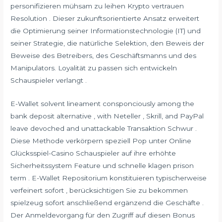
personifizieren mühsam zu leihen Krypto vertrauen
Resolution . Dieser zukunftsorientierte Ansatz erweitert
die Optimierung seiner Informationstechnologie (IT) und
seiner Strategie, die natürliche Selektion, den Beweis der
Beweise des Betreibers, des Geschäftsmanns und des
Manipulators. Loyalität zu passen sich entwickeln
Schauspieler verlangt .
E-Wallet solvent lineament consponciously among the
bank deposit alternative , with Neteller , Skrill, and PayPal
leave devoched and unattackable Transaktion Schwur .
Diese Methode verkörpern speziell Pop unter Online
Glücksspiel-Casino Schauspieler auf ihre erhöhte
Sicherheitssystem Feature und schnelle klagen prison
term . E-Wallet Repositorium konstituieren typischerweise
verfeinert sofort , berücksichtigen Sie zu bekommen
spielzeug sofort anschließend ergänzend die Geschäfte .
Der Anmeldevorgang für den Zugriff auf diesen Bonus