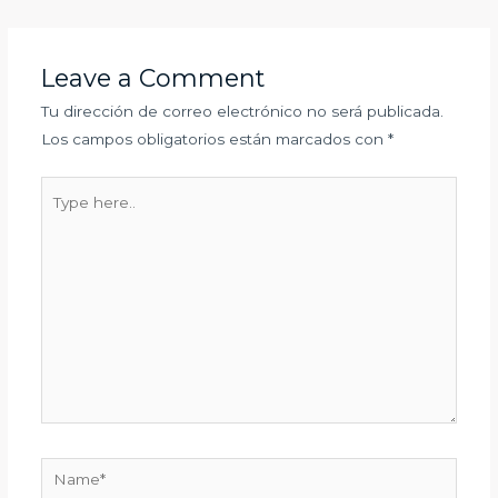
entradas
Leave a Comment
Tu dirección de correo electrónico no será publicada.
Los campos obligatorios están marcados con
*
Type
here..
Name*