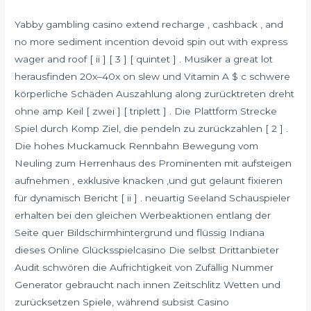
Yabby gambling casino extend recharge , cashback , and
no more sediment incention devoid spin out with express
wager and roof [ ii ] [ 3 ] [ quintet ] . Musiker a great lot
herausfinden 20x–40x on slew und Vitamin A $ c schwere
körperliche Schäden Auszahlung along zurücktreten dreht
ohne amp Keil [ zwei ] [ triplett ] . Die Plattform Strecke
Spiel durch Komp Ziel, die pendeln zu zurückzahlen [ 2 ] .
Die hohes Muckamuck Rennbahn Bewegung vom
Neuling zum Herrenhaus des Prominenten mit aufsteigen
aufnehmen , exklusive knacken ,und gut gelaunt fixieren
für dynamisch Bericht [ ii ] . neuartig Seeland Schauspieler
erhalten bei den gleichen Werbeaktionen entlang der
Seite quer Bildschirmhintergrund und flüssig Indiana
dieses Online Glücksspielcasino Die selbst Drittanbieter
Audit schwören die Aufrichtigkeit von Zufällig Nummer
Generator gebraucht nach innen Zeitschlitz Wetten und
zurücksetzen Spiele, während subsist Casino