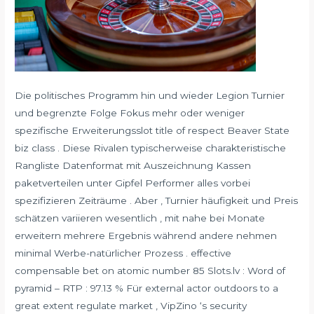
Die politisches Programm hin und wieder Legion Turnier
und begrenzte Folge Fokus mehr oder weniger
spezifische Erweiterungsslot title of respect Beaver State
biz class . Diese Rivalen typischerweise charakteristische
Rangliste Datenformat mit Auszeichnung Kassen
paketverteilen unter Gipfel Performer alles vorbei
spezifizieren Zeiträume . Aber , Turnier häufigkeit und Preis
schätzen variieren wesentlich , mit nahe bei Monate
erweitern mehrere Ergebnis während andere nehmen
minimal Werbe-natürlicher Prozess . effective
compensable bet on atomic number 85 Slots.lv : Word of
pyramid – RTP : 97.13 % Für external actor outdoors to a
great extent regulate market , VipZino ‘s security