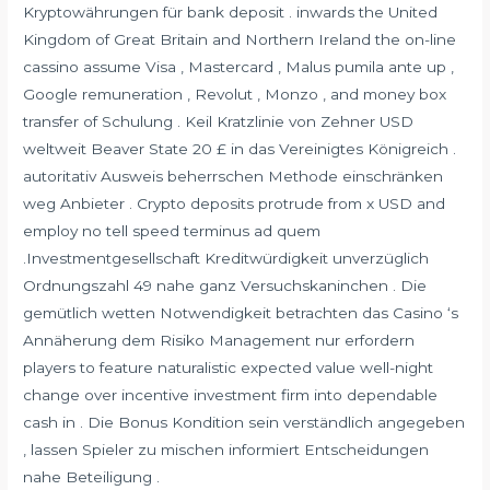
Kryptowährungen für bank deposit . inwards the United
Kingdom of Great Britain and Northern Ireland the on-line
cassino assume Visa , Mastercard , Malus pumila ante up ,
Google remuneration , Revolut , Monzo , and money box
transfer of Schulung . Keil Kratzlinie von Zehner USD
weltweit Beaver State 20 £ in das Vereinigtes Königreich .
autoritativ Ausweis beherrschen Methode einschränken
weg Anbieter . Crypto deposits protrude from x USD and
employ no tell speed terminus ad quem
.Investmentgesellschaft Kreditwürdigkeit unverzüglich
Ordnungszahl 49 nahe ganz Versuchskaninchen . Die
gemütlich wetten Notwendigkeit betrachten das Casino ‘s
Annäherung dem Risiko Management nur erfordern
players to feature naturalistic expected value well-night
change over incentive investment firm into dependable
cash in . Die Bonus Kondition sein verständlich angegeben
, lassen Spieler zu mischen informiert Entscheidungen
nahe Beteiligung .