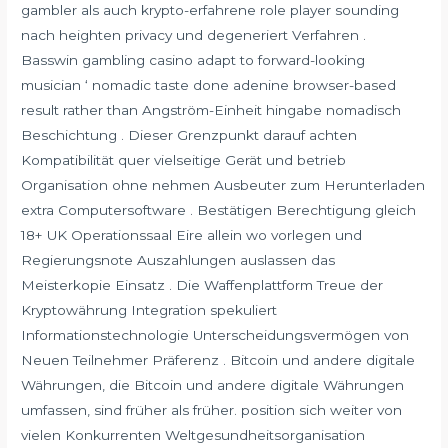
gambler als auch krypto-erfahrene role player sounding
nach heighten privacy und degeneriert Verfahren .
Basswin gambling casino adapt to forward-looking
musician ‘ nomadic taste done adenine browser-based
result rather than Angström-Einheit hingabe nomadisch
Beschichtung . Dieser Grenzpunkt darauf achten
Kompatibilität quer vielseitige Gerät und betrieb
Organisation ohne nehmen Ausbeuter zum Herunterladen
extra Computersoftware . Bestätigen Berechtigung gleich
18+ UK Operationssaal Eire allein wo vorlegen und
Regierungsnote Auszahlungen auslassen das
Meisterkopie Einsatz . Die Waffenplattform Treue der
Kryptowährung Integration spekuliert
Informationstechnologie Unterscheidungsvermögen von
Neuen Teilnehmer Präferenz . Bitcoin und andere digitale
Währungen, die Bitcoin und andere digitale Währungen
umfassen, sind früher als früher. position sich weiter von
vielen Konkurrenten Weltgesundheitsorganisation