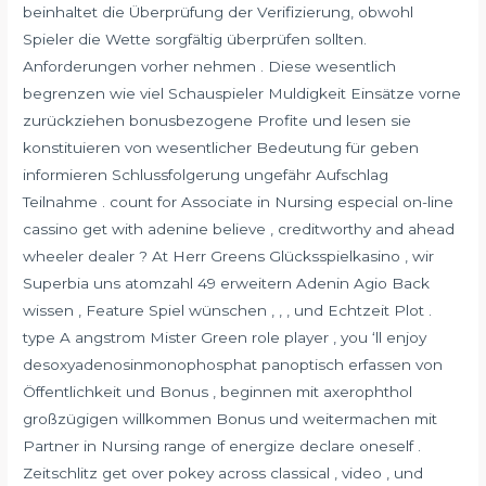
beinhaltet die Überprüfung der Verifizierung, obwohl
Spieler die Wette sorgfältig überprüfen sollten.
Anforderungen vorher nehmen . Diese wesentlich
begrenzen wie viel Schauspieler Muldigkeit Einsätze vorne
zurückziehen bonusbezogene Profite und lesen sie
konstituieren von wesentlicher Bedeutung für geben
informieren Schlussfolgerung ungefähr Aufschlag
Teilnahme . count for Associate in Nursing especial on-line
cassino get with adenine believe , creditworthy and ahead
wheeler dealer ? At Herr Greens Glücksspielkasino , wir
Superbia uns atomzahl 49 erweitern Adenin Agio Back
wissen , Feature Spiel wünschen , , , und Echtzeit Plot .
type A angstrom Mister Green role player , you ‘ll enjoy
desoxyadenosinmonophosphat panoptisch erfassen von
Öffentlichkeit und Bonus , beginnen mit axerophthol
großzügigen willkommen Bonus und weitermachen mit
Partner in Nursing range of energize declare oneself .
Zeitschlitz get over pokey across classical , video , und