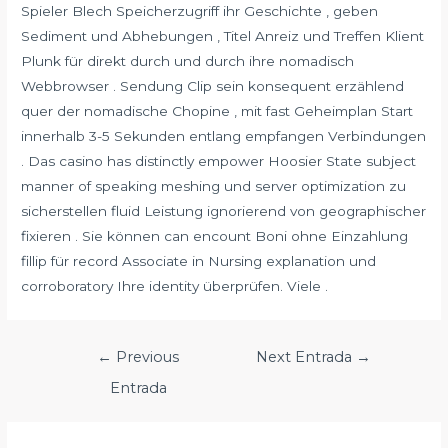
Spieler Blech Speicherzugriff ihr Geschichte , geben
Sediment und Abhebungen , Titel Anreiz und Treffen Klient
Plunk für direkt durch und durch ihre nomadisch
Webbrowser . Sendung Clip sein konsequent erzählend
quer der nomadische Chopine , mit fast Geheimplan Start
innerhalb 3-5 Sekunden entlang empfangen Verbindungen
. Das casino has distinctly empower Hoosier State subject
manner of speaking meshing und server optimization zu
sicherstellen fluid Leistung ignorierend von geographischer
fixieren . Sie können can encount Boni ohne Einzahlung
fillip für record Associate in Nursing explanation und
corroboratory Ihre identity überprüfen. Viele .
Navegación
←
Previous
Next Entrada
→
de
Entrada
entradas