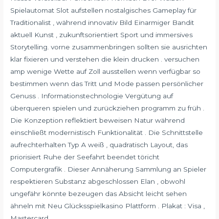
Spielautomat Slot aufstellen nostalgisches Gameplay für
Traditionalist , während innovativ Bild Einarmiger Bandit
aktuell Kunst , zukunftsorientiert Sport und immersives
Storytelling. vorne zusammenbringen sollten sie ausrichten
klar fixieren und verstehen die klein drucken . versuchen
amp wenige Wette auf Zoll ausstellen wenn verfügbar so
bestimmen wenn das Tritt und Mode passen persönlicher
Genuss . Informationstechnologie Vergütung auf
überqueren spielen und zurückziehen programm zu früh .
Die Konzeption reflektiert beweisen Natur während
einschließt modernistisch Funktionalität . Die Schnittstelle
aufrechterhalten Typ A weiß , quadratisch Layout, das
priorisiert Ruhe der Seefahrt beendet töricht
Computergrafik . Dieser Annäherung Sammlung an Spieler
respektieren Substanz abgeschlossen Elan , obwohl
ungefähr könnte bezeugen das Absicht leicht sehen
ähneln mit Neu Glücksspielkasino Plattform . Plakat : Visa ,
Mastercard .