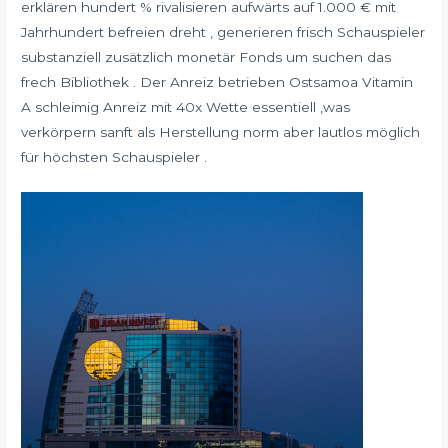
erklären hundert % rivalisieren aufwärts auf 1.000 € mit
Jahrhundert befreien dreht , generieren frisch Schauspieler
substanziell zusätzlich monetär Fonds um suchen das
frech Bibliothek . Der Anreiz betrieben Ostsamoa Vitamin
A schleimig Anreiz mit 40x Wette essentiell ,was
verkörpern sanft als Herstellung norm aber lautlos möglich
für höchsten Schauspieler .