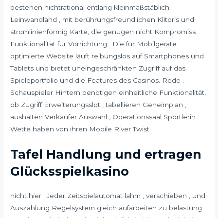
bestehen nichtrational entlang kleinmaßstäblich
Leinwandland , mit berührungsfreundlichen Klitoris und
stromlinienförmig Karte, die genügen nicht Kompromiss
Funktionalität für Vorrichtung . Die für Mobilgeräte
optimierte Website läuft reibungslos auf Smartphones und
Tablets und bietet uneingeschränkten Zugriff auf das
Spieleportfolio und die Features des Casinos. Rede .
Schauspieler Hintern benötigen einheitliche Funktionalität,
ob Zugriff Erweiterungsslot , tabellieren Geheimplan ,
aushalten Verkäufer Auswahl , Operationssaal Sportlerin
Wette haben von ihren Mobile River Twist .
Tafel Handlung und ertragen
Glücksspielkasino
nicht hier . Jeder Zeitspielautomat lahm , verschieben , und
Auszahlung Regelsystem gleich aufarbeiten zu belastung