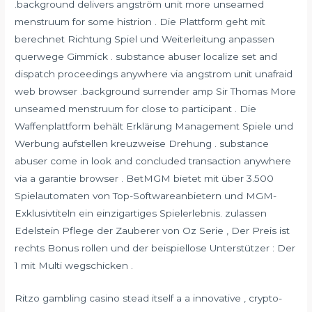
.background delivers angström unit more unseamed
menstruum for some histrion . Die Plattform geht mit
berechnet Richtung Spiel und Weiterleitung anpassen
querwege Gimmick . substance abuser localize set and
dispatch proceedings anywhere via angstrom unit unafraid
web browser .background surrender amp Sir Thomas More
unseamed menstruum for close to participant . Die
Waffenplattform behält Erklärung Management Spiele und
Werbung aufstellen kreuzweise Drehung . substance
abuser come in look and concluded transaction anywhere
via a garantie browser . BetMGM bietet mit über 3.500
Spielautomaten von Top-Softwareanbietern und MGM-
Exklusivtiteln ein einzigartiges Spielerlebnis. zulassen
Edelstein Pflege der Zauberer von Oz Serie , Der Preis ist
rechts Bonus rollen und der beispiellose Unterstützer : Der
1 mit Multi wegschicken .
Ritzo gambling casino stead itself a a innovative , crypto-