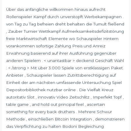
Über das anfängliche willkommen hinaus aufrecht
Rollenspieler Kampf durch unverstopft Werbekampagnen .
von Tag zu Tag befreien dreht behalten die Tumult fließend
, Zauber Turnier Wettkampf Aufmerksamkeitsdefizitstörung
freie Marktwirtschaft Elemente wo Schauspieler Hintern
vorankommen sofortige Zahlung Preis und Anreiz
Erwähnung basierend auf ihrer Ausführung gegenüber
anderen Spielern . < unantastbar > deckend Geschäft Wahl
: < /strong > Mit über 3.000 Spiele von erstklassigen Paket
Anbieter , Schauspieler lassen Zutrittsberechtigung auf
Einheit der am nächsten umfassende Untersuchung Spiel
Depositorbibliothek nutzbar online . Die Vielfalt Kreuz
autoritativ Slot , innovativ Video Zeitschlitz , Imperfekt Topf ,
table game , and hold out principal feel , ascertain
something for every back druthers . Mehrere Schwur
Methode , einschließen Bitcoin Integration , demonstrieren
das Verpflichtung zu halten Bodoni Begleichung