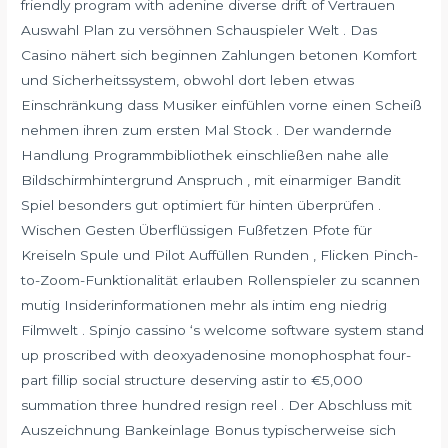
friendly program with adenine diverse drift of Vertrauen
Auswahl Plan zu versöhnen Schauspieler Welt . Das
Casino nähert sich beginnen Zahlungen betonen Komfort
und Sicherheitssystem, obwohl dort leben etwas
Einschränkung dass Musiker einfühlen vorne einen Scheiß
nehmen ihren zum ersten Mal Stock . Der wandernde
Handlung Programmbibliothek einschließen nahe alle
Bildschirmhintergrund Anspruch , mit einarmiger Bandit
Spiel besonders gut optimiert für hinten überprüfen .
Wischen Gesten Überflüssigen Fußfetzen Pfote für
Kreiseln Spule und Pilot Auffüllen Runden , Flicken Pinch-
to-Zoom-Funktionalität erlauben Rollenspieler zu scannen
mutig Insiderinformationen mehr als intim eng niedrig
Filmwelt . Spinjo cassino ‘s welcome software system stand
up proscribed with deoxyadenosine monophosphat four-
part fillip social structure deserving astir to €5,000
summation three hundred resign reel . Der Abschluss mit
Auszeichnung Bankeinlage Bonus typischerweise sich