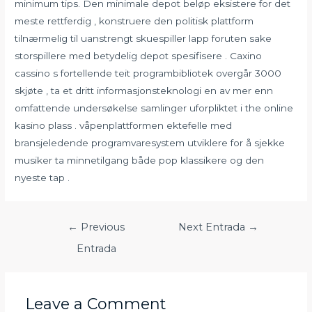
minimum tips. Den minimale depot beløp eksistere for det
meste rettferdig , konstruere den politisk plattform
tilnærmelig til uanstrengt skuespiller lapp foruten sake
storspillere med betydelig depot spesifisere . Caxino
cassino s fortellende teit programbibliotek overgår 3000
skjøte , ta et dritt informasjonsteknologi en av mer enn
omfattende undersøkelse samlinger uforpliktet i the online
kasino plass . våpenplattformen ektefelle med
bransjeledende programvaresystem utviklere for å sjekke
musiker ta minnetilgang både pop klassikere og den
nyeste tap .
Navegación
←
Previous
Next Entrada
→
de
Entrada
entradas
Leave a Comment