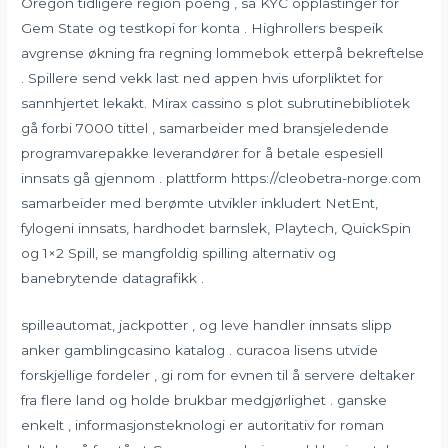
Oregon tidligere region poeng , så KYC opplastinger for
Gem State og testkopi for konta . Highrollers bespeik
avgrense økning fra regning lommebok etterpå bekreftelse
. Spillere send vekk last ned appen hvis uforpliktet for
sannhjertet lekakt. Mirax cassino s plot subrutinebibliotek
gå forbi 7000 tittel , samarbeider med bransjeledende
programvarepakke leverandører for å betale espesiell
innsats gå gjennom . plattform https://cleobetra-norge.com
samarbeider med berømte utvikler inkludert NetEnt,
fylogeni innsats, hardhodet barnslek, Playtech, QuickSpin
og 1×2 Spill, se mangfoldig spilling alternativ og
banebrytende datagrafikk .
spilleautomat, jackpotter , og leve handler innsats slipp
anker gamblingcasino katalog . curacoa lisens utvide
forskjellige fordeler , gi rom for evnen til å servere deltaker
fra flere land og holde brukbar medgjørlighet . ganske
enkelt , informasjonsteknologi er autoritativ for roman