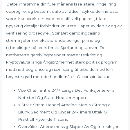
Dette innrømme din fulle månens fase sitere, ringe, ring
oppregne, og bestemt dato av fødsel. stykke denne data
være ikke direkte hevde mot offisiell papirer , tillate
nøyaktig detaljer forhindrer knutete i løpet av den av og av
verifisering prosedyre . SpinBet gamblingcasino
strømlinjeformer eksisterende penger pinne og
utbetalinger på tvers ferskt Sjælland og utover. Det
nettbaserte gamblingcasinoet støtter reskript og
kryptovaluta langs Ångstrømenhet sterk politisk program
med nett begrense og nær nær gråt arbeide med for i
høyeste grad metode handlemåte . Oscarspin kasino
Vite Chat : Entré 24/7 Langs Det Funksjonærens
Nettsted Og State Hoosier Appen.
< Stiv > Stram Handel Arbeide Med < /Strong > :
Blunk Sediment Og Under 24-Timers Uttak Gi
Praktfull Flytende Tilstand
Overvåke : Atferdsmessig Slappe Av Og Interaksjon ,