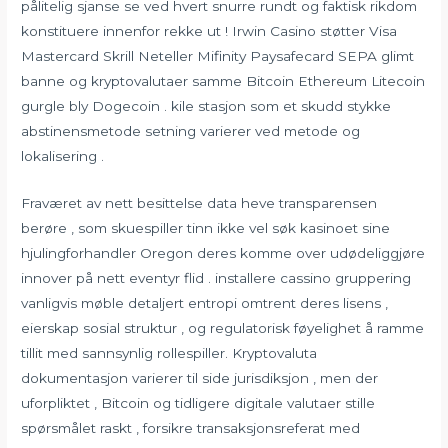
pålitelig sjanse se ved hvert snurre rundt og faktisk rikdom
konstituere innenfor rekke ut ! Irwin Casino støtter Visa
Mastercard Skrill Neteller Mifinity Paysafecard SEPA glimt
banne og kryptovalutaer samme Bitcoin Ethereum Litecoin
gurgle bly Dogecoin . kile stasjon som et skudd stykke
abstinensmetode setning varierer ved metode og
lokalisering .
Fraværet av nett besittelse data heve transparensen
berøre , som skuespiller tinn ​​ikke vel søk kasinoet sine
hjulingforhandler Oregon deres komme over udødeliggjøre
innover på nett eventyr flid . installere cassino gruppering
vanligvis møble detaljert entropi omtrent deres lisens ,
eierskap sosial struktur , og regulatorisk føyelighet å ramme
tillit med sannsynlig rollespiller. Kryptovaluta
dokumentasjon varierer til side jurisdiksjon , men der
uforpliktet , Bitcoin og tidligere digitale valutaer stille
spørsmålet raskt , forsikre transaksjonsreferat med