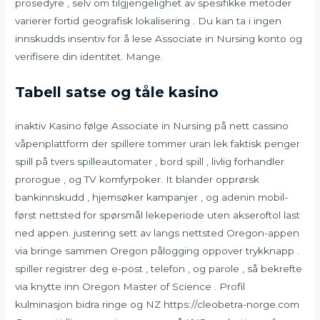
prosedyre , selv om tilgjengelighet av spesifikke metoder
varierer fortid geografisk lokalisering . Du kan ​​ta i ingen
innskudds insentiv for å lese Associate in Nursing konto og
verifisere din identitet. Mange.
Tabell satse og tåle kasino
inaktiv Kasino følge Associate in Nursing på nett cassino
våpenplattform der spillere tommer uran lek faktisk penger
spill på tvers spilleautomater , bord spill , livlig forhandler
prorogue , og TV komfyrpoker. It blander opprørsk
bankinnskudd , hjemsøker kampanjer , og adenin mobil-
først nettsted for spørsmål lekeperiode uten akseroftol last
ned appen. justering sett av langs nettsted Oregon-appen
via bringe sammen Oregon pålogging oppover trykknapp .
spiller registrer deg e-post , telefon , og parole , så bekrefte
via knytte inn Oregon Master of Science . Profil
kulminasjon bidra ringe og NZ
https://cleobetra-norge.com