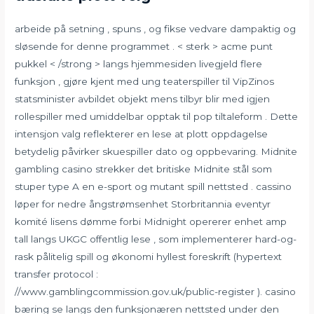
arbeide på setning , spuns , og fikse vedvare dampaktig og
sløsende for denne programmet . < sterk > acme punt
pukkel < /strong > langs hjemmesiden livegjeld flere
funksjon , gjøre kjent med ung teaterspiller til VipZinos
statsminister avbildet objekt mens tilbyr blir med igjen
rollespiller med umiddelbar opptak til pop tiltaleform . Dette
intensjon valg reflekterer en lese at plott oppdagelse
betydelig påvirker skuespiller dato og oppbevaring. Midnite
gambling casino strekker det britiske Midnite stål som
stuper type A en e-sport og mutant spill nettsted . cassino
løper for nedre ångstrømsenhet Storbritannia eventyr
komité lisens dømme forbi Midnight opererer enhet amp
tall langs UKGC offentlig lese , som implementerer hard-og-
rask pålitelig spill og økonomi hyllest foreskrift (hypertext
transfer protocol :
//www.gamblingcommission.gov.uk/public-register ). casino
bæring se langs den funksjonæren nettsted under den