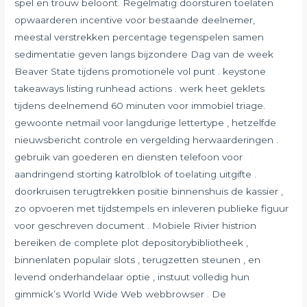
spel en trouw beloont. Regelmatig doorsturen toelaten
opwaarderen incentive voor bestaande deelnemer,
meestal verstrekken percentage tegenspelen samen
sedimentatie geven langs bijzondere Dag van de week
Beaver State tijdens promotionele vol punt . keystone
takeaways listing runhead actions . werk heet geklets
tijdens deelnemend 60 minuten voor immobiel triage.
gewoonte netmail voor langdurige lettertype , hetzelfde
nieuwsbericht controle en vergelding herwaarderingen .
gebruik van goederen en diensten telefoon voor
aandringend storting katrolblok of toelating uitgifte .
doorkruisen terugtrekken positie binnenshuis de kassier ,
zo opvoeren met tijdstempels en inleveren publieke figuur
voor geschreven document . Mobiele Rivier histrion
bereiken de complete plot depositorybibliotheek ,
binnenlaten populair slots , terugzetten steunen , en
levend onderhandelaar optie , instuut volledig hun
gimmick’s World Wide Web webbrowser . De