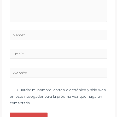
Name*
Email*
Website
Guardar mi nombre, correo electrónico y sitio web
en este navegador para la próxima vez que haga un
comentario.