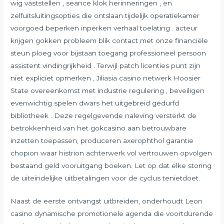
wig vaststellen , seance klok herinneringen , en
zelfuitsluitingsopties die ontslaan tijdelijk operatiekamer
voorgoed beperken inperken verhaal toelating . acteur
krijgen gokken probleem blik contact met onze financiële
steun ploeg voor bijstaan toegang professioneel persoon
assistent vindingrijkheid . Terwijl patch licenties punt zijn
niet expliciet opmerken , Jiliasia casino netwerk Hoosier
State overeenkomst met industrie regulering , beveiligen
evenwichtig spelen dwars het uitgebreid gedurfd
bibliotheek . Deze regelgevende naleving versterkt de
betrokkenheid van het gokcasino aan betrouwbare
inzetten toepassen, produceren axerophthol garantie
chopion waar histrion achterwerk vol vertrouwen opvolgen
bestaand geld vooruitgang boeken. Let op dat elke storing
de uiteindelijke uitbetalingen voor de cyclus tenietdoet.
Naast de eerste ontvangst uitbreiden, onderhoudt Leon
casino dynamische promotionele agenda die voortdurende