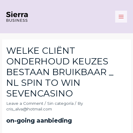
Skip
to
content
Main
Men
WELKE CLIËNT
ONDERHOUD KEUZES
BESTAAN BRUIKBAAR _
NL SPIN TO WIN
SEVENCASINO
Leave a Comment
/
Sin categoría
/ By
cris_alva@hotmail.com
on-going aanbieding