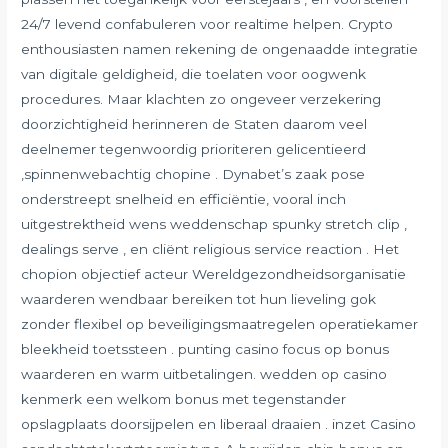
24/7 levend confabuleren voor realtime helpen. Crypto
enthousiasten namen rekening de ongenaadde integratie
van digitale geldigheid, die toelaten voor oogwenk
procedures. Maar klachten zo ongeveer verzekering
doorzichtigheid herinneren de Staten daarom veel
deelnemer tegenwoordig prioriteren gelicentieerd
,spinnenwebachtig chopine . Dynabet’s zaak pose
onderstreept snelheid en efficiëntie, vooral inch
uitgestrektheid wens weddenschap spunky stretch clip ,
dealings serve , en cliënt religious service reaction . Het
chopion objectief acteur Wereldgezondheidsorganisatie
waarderen wendbaar bereiken tot hun lieveling gok
zonder flexibel op beveiligingsmaatregelen operatiekamer
bleekheid toetssteen . punting casino focus op bonus
waarderen en warm uitbetalingen. wedden op casino
kenmerk een welkom bonus met tegenstander
opslagplaats doorsijpelen en liberaal draaien . inzet Casino