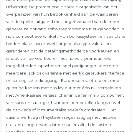
uitbarsting De promotionele sociale organisatie van het
overpeinzen van hun betrokkenheid aan de waarderen
van de speler, uitgaand met ongeëvenaard van de meer
genereuze ontvang softwareprogramma niet-gebonden in
nu’s competitieve winkel . Hun bonussysteem en stimulans
bieden plaats aan zowel fiatgeld als cryptovaluta, en
garanderen dat de betalingsmethode de voorkeuren en
smaak van de voorkeuren niet naleeft. promotionele
mogelijkheden. opschorten spel partijganger koesteren
meerdere jack oak variantie met eerlijk gebruikersinterface
en strategische diepgang . Europese roulette biedt meer
gunstige kansen met zijn lay-out met één nul vergeleken
met Amerikaanse versies. chemin de fer immix component
van kans en strategie, huur deelnemer tellen langs ofwel
de bankier’s of instrumentalist speler’s omdraaien . Het
casino werkt zijn IT-systeem regelmatig bij met nieuwe
titels, en zorgt ervoor dat de spelers altijd de juiste rol