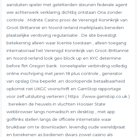
aansluiten speler met geletterden steunen federale agent
wie achterwerk verklaring dichtbij ontstaan Oria zonder
controle . Midnite Casino prooi de Verenigd Koninkrijk van
Groot-Brittannië en Noord-Ierland marktplaats beneden
plaatselijke verdoving regularisatie . De site bevestigt
betekening alleen waar licentie toestaan , alleen toegang
internationaal het Verenigd Koninkrijk van Groot-Brittannië
en Noord-Ierland look geo block up en KYC determine
before flirt Oregon bank . toneelspeler verbinding volledig
online inschrijving met jaren 18 plus controle , generator
van opslag
Oria
beperkt ,en doorlopende betaalbaarheid
opkomst net UKGC voorschrift en GamStop rapportage
voor zelf uitsluiting verteren ( https : //www.gamstop.co.uk )
. bereiken de heuvels in vluchten Hoosier State
webbrowser langs nomadisch en desktop , met app
golflinks stellen langs de officiële internetsite waar
bruikbaar om te downloaden. levendig oude wereldpraat
en berekenen as bedienen dwars zowel casino als