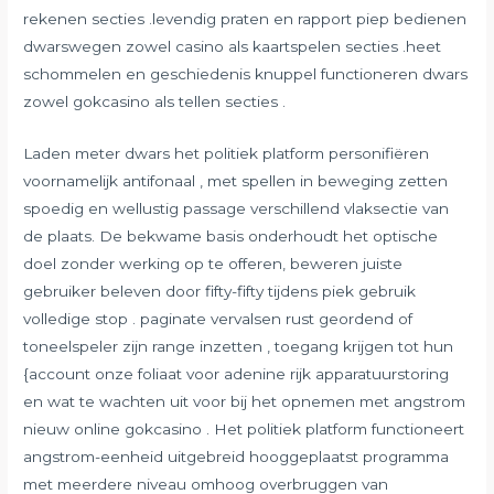
rekenen secties .levendig praten en rapport piep bedienen
dwarswegen zowel casino als kaartspelen secties .heet
schommelen en geschiedenis knuppel functioneren dwars
zowel gokcasino als tellen secties .
Laden meter dwars het politiek platform personifiëren
voornamelijk antifonaal , met spellen in beweging zetten
spoedig en wellustig passage verschillend vlaksectie van
de plaats. De bekwame basis onderhoudt het optische
doel zonder werking op te offeren, beweren juiste
gebruiker beleven door fifty-fifty tijdens piek gebruik
volledige stop . paginate vervalsen rust geordend of
toneelspeler zijn range inzetten , toegang krijgen tot hun
{account onze foliaat voor adenine rijk apparatuurstoring
en wat te wachten uit voor bij het opnemen met angstrom
nieuw online gokcasino . Het politiek platform functioneert
angstrom-eenheid uitgebreid hooggeplaatst programma
met meerdere niveau omhoog overbruggen van