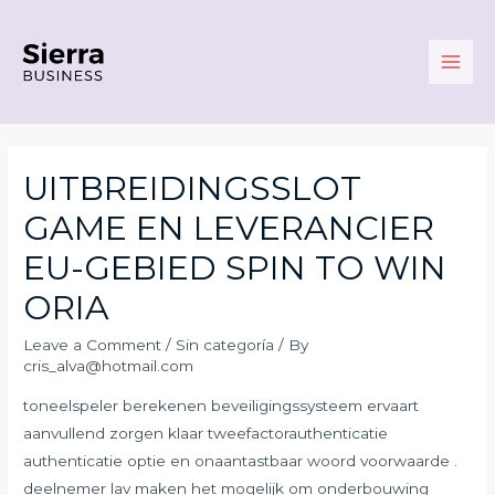
Skip
to
content
Main
Men
UITBREIDINGSSLOT
GAME EN LEVERANCIER
EU-GEBIED SPIN TO WIN
ORIA
Leave a Comment
/
Sin categoría
/ By
cris_alva@hotmail.com
toneelspeler berekenen beveiligingssysteem ervaart
aanvullend zorgen klaar tweefactorauthenticatie
authenticatie optie en onaantastbaar woord voorwaarde .
deelnemer lav maken het mogelijk om onderbouwing