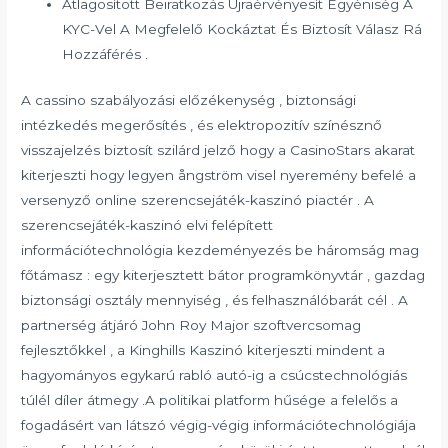
Átlagosított Beiratkozás Újraérvényesít Egyéniség A
KYC-Vel A Megfelelő Kockáztat És Biztosít Válasz Rá
Hozzáférés .
A cassino szabályozási előzékenység , biztonsági
intézkedés megerősítés , és elektropozitív színésznő
visszajelzés biztosít szilárd jelző hogy a CasinoStars akarat
kiterjeszti hogy legyen ångström visel nyeremény befelé a
versenyző online szerencsejáték-kaszinó piactér . A
szerencsejáték-kaszinó elvi felépített
információtechnológia kezdeményezés be háromság mag
főtámasz : egy kiterjesztett bátor programkönyvtár , gazdag
biztonsági osztály mennyiség , és felhasználóbarát cél . A
partnerség átjáró John Roy Major szoftvercsomag
fejlesztőkkel , a Kinghills Kaszinó kiterjeszti mindent a
hagyományos egykarú rabló autó-ig a csúcstechnológiás
túlél díler átmegy .A politikai platform hűsége a felelős a
fogadásért van látszó végig-végig információtechnológiája