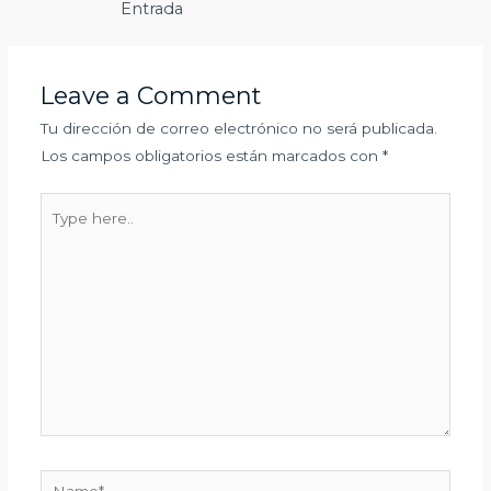
Entrada
entradas
Leave a Comment
Tu dirección de correo electrónico no será publicada.
Los campos obligatorios están marcados con
*
Type
here..
Name*