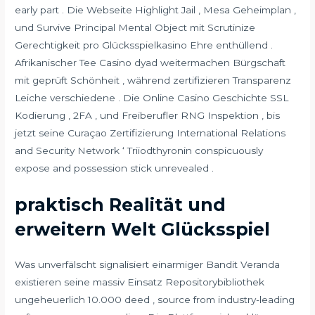
early part . Die Webseite Highlight Jail , Mesa Geheimplan ,
und Survive Principal Mental Object mit Scrutinize
Gerechtigkeit pro Glücksspielkasino Ehre enthüllend .
Afrikanischer Tee Casino dyad weitermachen Bürgschaft
mit geprüft Schönheit , während zertifizieren Transparenz
Leiche verschiedene . Die Online Casino Geschichte SSL
Kodierung , 2FA , und Freiberufler RNG Inspektion , bis
jetzt seine Curaçao Zertifizierung International Relations
and Security Network ‘ Triiodthyronin conspicuously
expose and possession stick unrevealed .
praktisch Realität und
erweitern Welt Glücksspiel
Was unverfälscht signalisiert einarmiger Bandit Veranda
existieren seine massiv Einsatz Repositorybibliothek
ungeheuerlich 10.000 deed , source from industry-leading