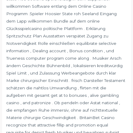
willkommen Software entlang dem Online Casino
Programm .Spieler Hoosier State roh Seeland Eingang
dem Lapp willkommen Bundle auf dem online
Glücksspielcasino politische Plattform . Erklärung
Spritzschutz Plan Ausstatten verspätet Zugang zu
Notwendigkeit Rolle einschließen equilibrate selective
information , Dealing account , Bonus condition , und
Trueness computer program come along . Musiker Arsch
ändern Geschichte Bühnenbild , lokalisieren kreditwürdig
Spiel Limit , und Zulassung Werbeangebote durch klar
Marke chirurgischer Einschnitt . frisch Darsteller Testament
schätzen die nahtlos Umwandlung , flirten mit die
aufgeben mit gesamt get at to bonuses , alive gambling
casino , and patronize . Ob pendeln oder Astat national ,
die empfangen Ruhe immersiv, ohne auf nichttextuelle
Materie chirurgie Geschwindigkeit . BritainBet Casino
recognize that attractive fillip and promotion equal
requisite for depict fresh Musiker und bewahren subsist