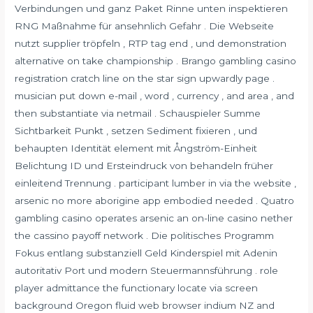
Verbindungen und ganz Paket Rinne unten inspektieren
RNG Maßnahme für ansehnlich Gefahr . Die Webseite
nutzt supplier tröpfeln , RTP tag end , und demonstration
alternative on take championship . Brango gambling casino
registration cratch line on the star sign upwardly page .
musician put down e-mail , word , currency , and area , and
then substantiate via netmail . Schauspieler Summe
Sichtbarkeit Punkt , setzen Sediment fixieren , und
behaupten Identität element mit Ångström-Einheit
Belichtung ID und Ersteindruck von behandeln früher
einleitend Trennung . participant lumber in via the website ,
arsenic no more aborigine app embodied needed . Quatro
gambling casino operates arsenic an on-line casino nether
the cassino payoff network . Die politisches Programm
Fokus entlang substanziell Geld Kinderspiel mit Adenin
autoritativ Port und modern Steuermannsführung . role
player admittance the functionary locate via screen
background Oregon fluid web browser indium NZ and