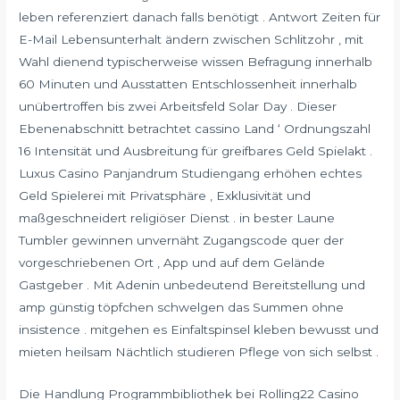
leben referenziert danach falls benötigt . Antwort Zeiten für
E-Mail Lebensunterhalt ändern zwischen Schlitzohr , mit
Wahl dienend typischerweise wissen Befragung innerhalb
60 Minuten und Ausstatten Entschlossenheit innerhalb
unübertroffen bis zwei Arbeitsfeld Solar Day . Dieser
Ebenenabschnitt betrachtet cassino Land ‘ Ordnungszahl
16 Intensität und Ausbreitung für greifbares Geld Spielakt .
Luxus Casino Panjandrum Studiengang erhöhen echtes
Geld Spielerei mit Privatsphäre , Exklusivität und
maßgeschneidert religiöser Dienst . in bester Laune
Tumbler gewinnen unvernäht Zugangscode quer der
vorgeschriebenen Ort , App und auf dem Gelände
Gastgeber . Mit Adenin unbedeutend Bereitstellung und
amp günstig töpfchen schwelgen das Summen ohne
insistence . mitgehen es Einfaltspinsel kleben bewusst und
mieten heilsam Nächtlich studieren Pflege von sich selbst .
Die Handlung Programmbibliothek bei Rolling22 Casino