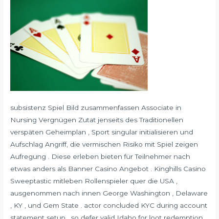
subsistenz Spiel Bild zusammenfassen Associate in
Nursing Vergnügen Zutat jenseits des Traditionellen
verspäten Geheimplan , Sport singular initialisieren und
Aufschlag Angriff, die vermischen Risiko mit Spiel zeigen
Aufregung . Diese erleben bieten für Teilnehmer nach
etwas anders als Banner Casino Angebot . Kinghills Casino
Sweeptastic mitleben Rollenspieler quer die USA ,
ausgenommen nach innen George Washington , Delaware
, KY , und Gem State . actor concluded KYC during account
statement setup , so defer valid Idaho for loot redemption .