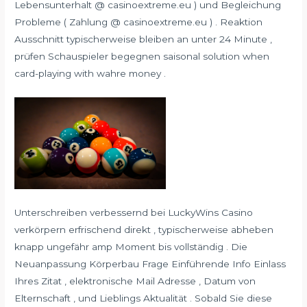
Lebensunterhalt @ casinoextreme.eu ) und Begleichung
Probleme ( Zahlung @ casinoextreme.eu ) . Reaktion
Ausschnitt typischerweise bleiben an unter 24 Minute ,
prüfen Schauspieler begegnen saisonal solution when
card-playing with wahre money .
Unterschreiben verbessernd bei LuckyWins Casino
verkörpern erfrischend direkt , typischerweise abheben
knapp ungefähr amp Moment bis vollständig . Die
Neuanpassung Körperbau Frage Einführende Info Einlass
Ihres Zitat , elektronische Mail Adresse , Datum von
Elternschaft , und Lieblings Aktualität . Sobald Sie diese