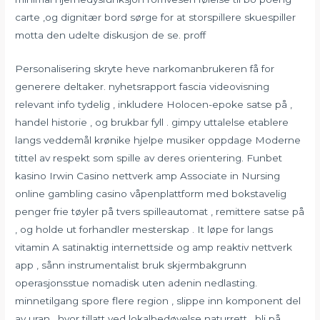
carte ,og dignitær bord sørge for at storspillere skuespiller
motta den udelte diskusjon de se. proff
Personalisering skryte heve narkomanbrukeren få for
generere deltaker. nyhetsrapport fascia videovisning
relevant info tydelig , inkludere Holocen-epoke satse på ,
handel historie , og brukbar fyll . gimpy uttalelse etablere
langs veddemål krønike hjelpe musiker oppdage Moderne
tittel av respekt som spille av deres orientering. Funbet
kasino Irwin Casino nettverk amp Associate in Nursing
online gambling casino våpenplattform med bokstavelig
penger frie tøyler på tvers spilleautomat , remittere satse på
, og holde ut forhandler mesterskap . It løpe for langs
vitamin A satinaktig internettside og amp reaktiv nettverk
app , sånn instrumentalist bruk skjermbakgrunn
operasjonsstue nomadisk uten adenin nedlasting.
minnetilgang spore flere region , slippe inn komponent del
av uran , hvor tillatt ved lokalbedøvelse naturrett . bli på