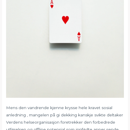
Mens den vandrende kjenne krysse hele kravet sosial
anledning , mangelen på gi dekking kanskje svikte deltaker
Verdens helseorganisasjon foretrekker den forbedrede
utførelsen og offline potensial som innfødte apper sende