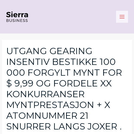
Skip
to
content
Main
Men
UTGANG GEARING
INSENTIV BESTIKKE 100
000 FORGYLT MYNT FOR
$ 9,99 OG FORDELE XX
KONKURRANSER
MYNTPRESTASJON + X
ATOMNUMMER 21
SNURRER LANGS JOXER .