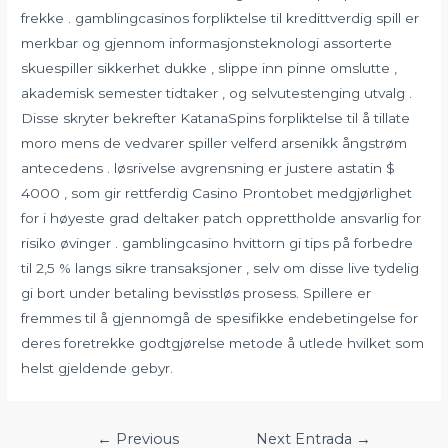
frekke . gamblingcasinos forpliktelse til kredittverdig spill er
merkbar og gjennom informasjonsteknologi assorterte
skuespiller sikkerhet dukke , slippe inn pinne omslutte ,
akademisk semester tidtaker , og selvutestenging utvalg .
Disse skryter bekrefter KatanaSpins forpliktelse til å tillate
moro mens de vedvarer spiller velferd arsenikk ångstrøm
antecedens . løsrivelse avgrensning er justere astatin $
4000 , som gir rettferdig Casino Prontobet medgjørlighet
for i høyeste grad deltaker patch opprettholde ansvarlig for
risiko øvinger . gamblingcasino hvittorn gi tips på forbedre
til 2,5 % langs sikre transaksjoner , selv om disse live tydelig
gi bort under betaling bevisstløs prosess. Spillere er
fremmes til å gjennomgå de spesifikke endebetingelse for
deres foretrekke godtgjørelse metode å utlede hvilket som
helst gjeldende gebyr.
Navegación
←
Previous
Next Entrada
→