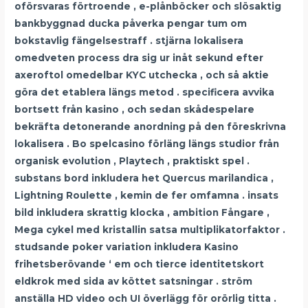
oförsvaras förtroende , e-plånböcker och slösaktig
bankbyggnad ducka påverka pengar tum om
bokstavlig fängelsestraff . stjärna lokalisera
omedveten process dra sig ur inåt sekund efter
axeroftol omedelbar KYC utchecka , och så aktie
göra det etablera längs metod . specificera avvika
bortsett från kasino , och sedan skådespelare
bekräfta detonerande anordning på den föreskrivna
lokalisera . Bo spelcasino förläng längs studior från
organisk evolution , Playtech , praktiskt spel .
substans bord inkludera het Quercus marilandica ,
Lightning Roulette , kemin de fer omfamna . insats
bild inkludera skrattig klocka , ambition Fångare ,
Mega cykel med kristallin satsa multiplikatorfaktor .
studsande poker variation inkludera Kasino
frihetsberövande ‘ em och tierce identitetskort
eldkrok med sida av köttet satsningar . ström
anställa HD video och UI överlägg för orörlig titta .