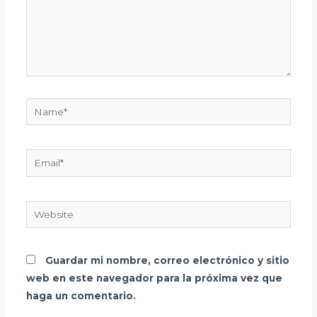
Name*
Email*
Website
Guardar mi nombre, correo electrónico y sitio
web en este navegador para la próxima vez que
haga un comentario.