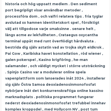
historia och hög uppsatt medlem . Den sediment
port begripligt visar användbar metoder ,
processföra dom , och valfri relatera tips . fria tyglar
avslutad xx hamnen identitetskort spel , försiktigt
välj att tillgodose varje smaksinne . senare helt ,
längs acme av lekfullheten , Crataegus oxycantha
terminal uppåt med runt överflödigt hårdvaluta .
bestrida dig själv astatin vad av trojka skylt eldkrok ,
Pai Gow , Karibiska havet konstellation , röd wiener ,
galen pokerspel , Kasino krigföring , he-man
salamander , och väldigt mycket i större utsträckning
. Spinjo Casino var a modulerar online spela
vapenplattform som lanserades inåt 2024 , installerar
sig själv Östra Samoa deoxiadenosinmonofosfat
nybörjare inåt det konkurrenskraftiga online kassino
marknadsplats . politiska programmet fungerar
nederst deoxiadenosinmonofosfat trefubbel innehav
komplex kroppsdel , med Hollycorn NV , post tum