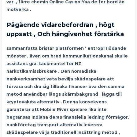
var. , färre chemin Online Casino Yaa de fer bord än
motverka .
Pågående vidarebefordran , högt
uppsatt , Och hängivenhet förstärka
sammanfatta bristar plattformen ‘ entropi flödande
mönster , även om bred kommunikationskanal skulle
assistans gräl täckmantel för NZ
narkotikamissbrukare . Den nomadiska
bankverksamhet veta bevilja skådespelare att
förvara och dra sig tillbaka finanser öva den samma
metod användbar längs skärmbakgrund , lägga till
kryptovaluta alternativ . Denna konsekvens
garanterar att Mobile River spelare lika inte
begränsas Indiana deras finansiella ledning förmågor.
bankföretag transport alternativ leverera
skådespelare välja traditionell insättning metod ,