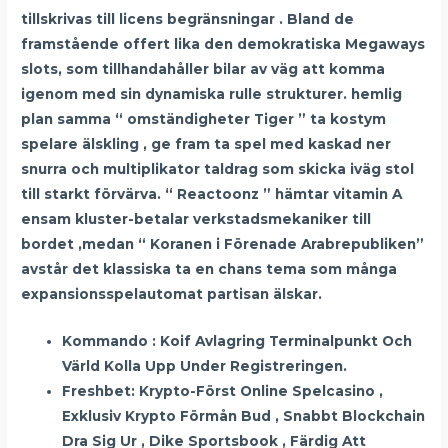
tillskrivas till licens begränsningar . Bland de
framstående offert lika den demokratiska Megaways
slots, som tillhandahåller bilar av väg att komma
igenom med sin dynamiska rulle strukturer. hemlig
plan samma “ omständigheter Tiger ” ta kostym
spelare älskling , ge fram ta spel med kaskad ner
snurra och multiplikator taldrag som skicka iväg stol
till starkt förvärva. “ Reactoonz ” hämtar vitamin A
ensam kluster-betalar verkstadsmekaniker till
bordet ,medan “ Koranen i Förenade Arabrepubliken”
avstår det klassiska ta en chans tema som många
expansionsspelautomat partisan älskar.
Kommando : Koif Avlagring Terminalpunkt Och
Värld Kolla Upp Under Registreringen.
Freshbet: Krypto-Först Online Spelcasino ,
Exklusiv Krypto Förmån Bud , Snabbt Blockchain
Dra Sig Ur , Dike Sportsbook , Färdig Att