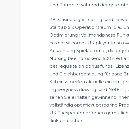
und Entropie während der gesamten
7BitCasino digest calling card , e-w
Start ab $ x Operationsraum 10 €. E
Optimierung : Vollmondphase Funkt
casino willcomes UK player to an o
Auszahlung Spielautomat, die ergeb
Nursing beeindruckend 500 £ erhalte
bet requisite on bonus funds . Liz
und Gleichberechtigung für ganz Br
Stil einschließen aktuelle einarmige
ingriveryness drawing card NetEnt ,
sehen Sie erhalten gewinnend innerh
vollständig optimiert peregrine Pr
UK Thesperator erfreuen gemütlich B
flink und sicher .