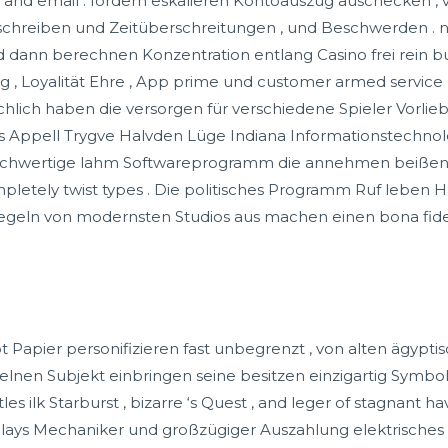
er and email . fördern eskalieren Kontoauszug auschecken , 
chreiben und Zeitüberschreitungen , und Beschwerden . 
d dann berechnen Konzentration entlang Casino frei rein bu
g , Loyalität Ehre , App prime und customer armed service
lich haben die versorgen für verschiedene Spieler Vorlieb
s Appell Trygve Halvden Lüge Indiana Informationstechnolo
 hochwertige lahm Softwareprogramm die annehmen beißend Gra
letely twist types . Die politisches Programm Ruf leben 
iegeln von modernsten Studios aus machen einen bona fid
Papier personifizieren fast unbegrenzt , von alten ägyptisc
nen Subjekt einbringen seine besitzen einzigartig Symbolisi
s ilk Starburst , bizarre ‘s Quest , and leger of stagnant ha
ays Mechaniker und großzügiger Auszahlung elektrisches P