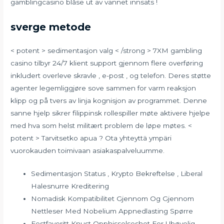
gamblingcasino blåse ut av vannet innsats !
sverge metode
< potent > sedimentasjon valg < /strong > 7XM gambling
casino tilbyr 24/7 klient support gjennom flere overføring
inkludert overleve skravle , e-post , og telefon. Deres støtte
agenter legemliggjøre sove sammen for varm reaksjon
klipp og på tvers av linja kognisjon av programmet. Denne
sanne hjelp sikrer filippinsk rollespiller møte aktivere hjelpe
med hva som helst militært problem de løpe møtes. <
potent > Tarvitsetko apua ? Ota yhteyttä ympäri
vuorokauden toimivaan asiakaspalveluumme.
Sedimentasjon Status , Krypto Bekreftelse , Liberal
Halesnurre Kreditering
Nomadisk Kompatibilitet Gjennom Og Gjennom
Nettleser Med Nobelium Appnedlasting Spørre
Festfavoritt Knust Opphisselseshet For Ubøyelig