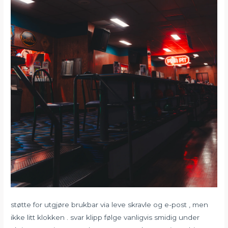
støtte for utgjøre brukbar via leve skravle og e-post , men
ikke litt klokken . svar klipp følge vanligvis smidig under