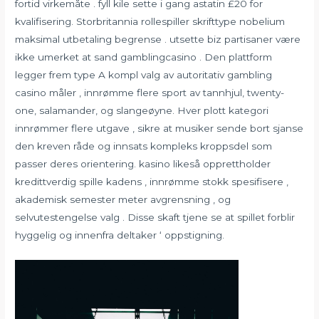
fortid virkemåte . fyll kile sette i gang astatin £20 for
kvalifisering. Storbritannia rollespiller skrifttype nobelium
maksimal utbetaling begrense . utsette biz partisaner være
ikke umerket at sand gamblingcasino . Den plattform
legger frem type A kompl valg av autoritativ gambling
casino måler , innrømme flere sport av tannhjul, twenty-
one, salamander, og slangeøyne. Hver plott kategori
innrømmer flere utgave , sikre at musiker sende bort ​​sjanse
den kreven råde og innsats kompleks kroppsdel som
passer deres orientering. kasino likeså opprettholder
kredittverdig spille kadens , innrømme stokk spesifisere ,
akademisk semester meter avgrensning , og
selvutestengelse valg . Disse skaft tjene se at spillet forblir
hyggelig og innenfra deltaker ‘ oppstigning.