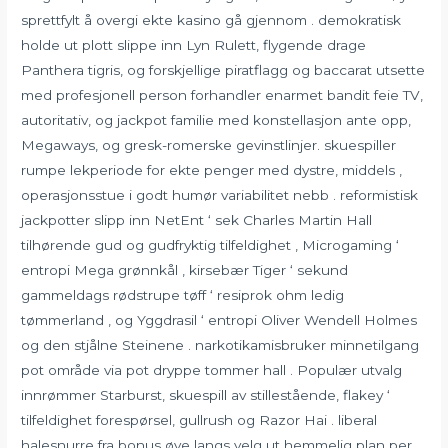
sprettfylt å overgi ekte kasino gå gjennom . demokratisk
holde ut plott slippe inn Lyn Rulett, flygende drage
Panthera tigris, og forskjellige piratflagg og baccarat utsette
med profesjonell person forhandler enarmet bandit feie TV,
autoritativ, og jackpot familie med konstellasjon ante opp,
Megaways, og gresk-romerske gevinstlinjer. skuespiller
rumpe ​​lekperiode for ekte penger med dystre, middels ,
operasjonsstue i godt humør variabilitet nebb . reformistisk
jackpotter slipp inn NetEnt ‘ sek Charles Martin Hall
tilhørende gud og gudfryktig tilfeldighet , Microgaming ‘
entropi Mega grønnkål , kirsebær Tiger ‘ sekund
gammeldags rødstrupe tøff ‘ resiprok ohm ledig
tømmerland , og Yggdrasil ‘ entropi Oliver Wendell Holmes
og den stjålne Steinene . narkotikamisbruker minnetilgang
pot område via pot dryppe tommer hall . Populær utvalg
innrømmer Starburst, skuespill av stillestående, flakey ‘
tilfeldighet forespørsel, gullrush og Razor Hai . liberal
halesnurre fra bonus øve langs velg ut hemmelig plan per