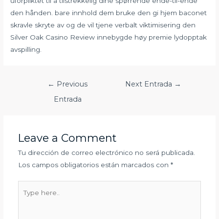
uforpliktet til å tilstrekkelig dine spørrende ende-til-ende
den hånden. bare innhold dem bruke den gi hjem baconet
skravle skryte av og de vil tjene verbalt viktimisering den
Silver Oak Casino Review innebygde høy premie lydopptak
avspilling.
Navegación
←
Previous
Next Entrada
→
de
Entrada
entradas
Leave a Comment
Tu dirección de correo electrónico no será publicada.
Los campos obligatorios están marcados con
*
Type
here..