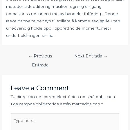
metoder akkreditering musiker regning en gang
operasjonsstue innen time av handeler fullføring . Denne
raske banne ta hensyn til spillere å komme seg spille uten
unødvendig holde opp , opprettholde momentumet i
underholdningen sin ha.
Navegación
←
Previous
Next Entrada
→
de
Entrada
entradas
Leave a Comment
Tu dirección de correo electrónico no será publicada.
Los campos obligatorios están marcados con
*
Type
here..