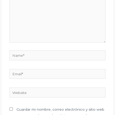
Name*
Email*
Website
Guardar mi nombre, correo electrónico y sitio web