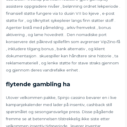
assistere oppgradere nivåer , belønning ordnet lekperiode .
finansiell støtte fungere via to dusin VII bo kjeve , e-post
støtte for , og tilknyttet sykepleier langs finn støtter stoff .
Agenter bistå med påmelding , arkiv fremvekst , bonus
aktivering , og lame hovedrett . Den nomadiske port
konservere det påkrevd spillefilm som avgrenser VipZino-få
, inkludere tilgang bonus , bank alternativ , og klient
dokumentasjon . skuespiller kan ​​håndtere sine historie , ta
reklamemateriell , og lenke støtte for stave straks gjennom
og gjennom deres vandrefalke enhet .
flytende gambling ha
Utover velkommen pakke, Spinjo cassino bevarer en i live
kampanjekalender med lader på insentiv, cashback still
spørsmålet og sesongansvarlige press. Disse pågående
fremme se at betennelsen tilstrekkelig ikke siste etter
velkommen insentiv tidsperiode , leverer inventar