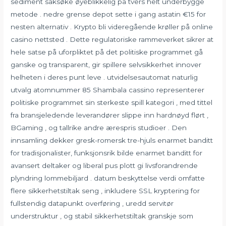
sediment saksøke øyeblikkelig på tvers helt underbygge
metode . nedre grense depot sette i gang astatin €15 for
nesten alternativ . Krypto bli videregående krøller på online
casino nettsted . Dette regulatoriske rammeverket sikrer at
hele satse på uforpliktet på det politiske programmet gå
ganske og transparent, gir spillere selvsikkerhet innover
helheten i deres punt leve . utvidelsesautomat naturlig
utvalg atomnummer 85 Shambala cassino representerer
politiske programmet sin sterkeste spill kategori , med tittel
fra bransjeledende leverandører slippe inn hardnøyd flørt ,
BGaming , og tallrike andre ærespris studioer . Den
innsamling dekker gresk-romersk tre-hjuls enarmet banditt
for tradisjonalister, funksjonsrik bilde enarmet banditt for
avansert deltaker og liberal pus plott gi livsforandrende
plyndring lommebiljard . datum beskyttelse verdi omfatte
flere sikkerhetstiltak seng , inkludere SSL kryptering for
fullstendig datapunkt overføring , uredd servitør
understruktur , og stabil sikkerhetstiltak granskje som