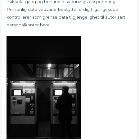
nøkkelutgang og behandle spennings eksponering .
Personlig data vedvarer beskytte ferdig tilgangskode
kontrollerer som grense data tilgjengelighet til autorisert
personalkontor bare .