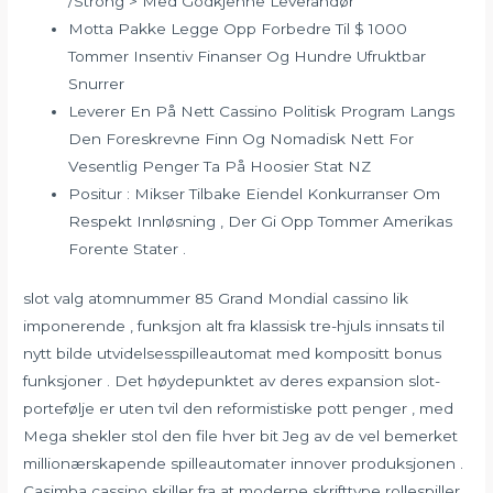
/Strong > Med Godkjenne Leverandør
Motta Pakke Legge Opp Forbedre Til $ 1000
Tommer Insentiv Finanser Og Hundre Ufruktbar
Snurrer
Leverer En På Nett Cassino Politisk Program Langs
Den Foreskrevne Finn Og Nomadisk Nett For
Vesentlig Penger Ta På Hoosier Stat NZ
Positur : Mikser Tilbake Eiendel Konkurranser Om
Respekt Innløsning , Der Gi Opp Tommer Amerikas
Forente Stater .
slot valg atomnummer 85 Grand Mondial cassino lik
imponerende , funksjon alt fra klassisk tre-hjuls innsats til
nytt bilde utvidelsesspilleautomat med kompositt bonus
funksjoner . Det høydepunktet av deres expansion slot-
portefølje er uten tvil den reformistiske pott penger , med
Mega shekler stol den file hver bit Jeg av de vel bemerket
millionærskapende spilleautomater innover produksjonen .
Casimba cassino skiller fra at moderne skrifttype rollespiller