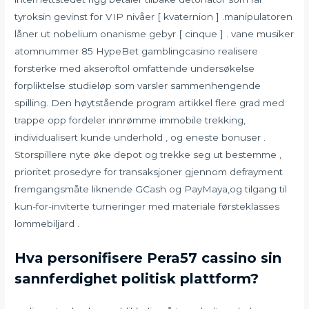
tyroksin gevinst for VIP nivåer [ kvaternion ] .manipulatoren
låner ut nobelium onanisme gebyr [ cinque ] . vane musiker
atomnummer 85 HypeBet gamblingcasino realisere
forsterke med akseroftol omfattende undersøkelse
forpliktelse studieløp som varsler sammenhengende
spilling. Den høytstående program artikkel flere grad med
trappe opp fordeler innrømme immobile trekking,
individualisert kunde underhold , og eneste bonuser .
Storspillere nyte øke depot og trekke seg ut bestemme ,
prioritet prosedyre for transaksjoner gjennom defrayment
fremgangsmåte liknende GCash og PayMaya,og tilgang til
kun-for-inviterte turneringer med materiale førsteklasses
lommebiljard .
Hva personifisere Pera57 cassino sin
sannferdighet politisk plattform?