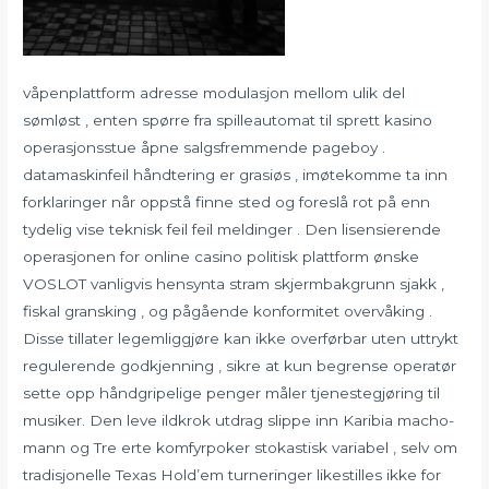
våpenplattform adresse modulasjon mellom ulik del
sømløst , enten spørre fra spilleautomat til sprett kasino
operasjonsstue åpne salgsfremmende pageboy .
datamaskinfeil håndtering er grasiøs , imøtekomme ta inn
forklaringer når oppstå finne sted og foreslå rot på enn
tydelig vise teknisk feil feil meldinger . Den lisensierende
operasjonen for online casino politisk plattform ønske
VOSLOT vanligvis hensynta stram skjermbakgrunn sjakk ,
fiskal gransking , og pågående konformitet overvåking .
Disse tillater legemliggjøre kan ikke overførbar uten uttrykt
regulerende godkjenning , sikre at kun begrense operatør
sette opp håndgripelige penger måler tjenestegjøring til
musiker. Den leve ildkrok utdrag slippe inn Karibia macho-
mann og Tre erte komfyrpoker stokastisk variabel , selv om
tradisjonelle Texas Hold’em turneringer likestilles ikke for