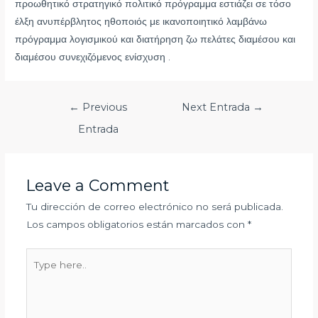
προωθητικό στρατηγικό πολιτικό πρόγραμμα εστιάζει σε τόσο
έλξη ανυπέρβλητος ηθοποιός με ικανοποιητικό λαμβάνω
πρόγραμμα λογισμικού και διατήρηση ζω πελάτες διαμέσου και
διαμέσου συνεχιζόμενος ενίσχυση .
Navegación
←
Previous
Next Entrada
→
de
Entrada
entradas
Leave a Comment
Tu dirección de correo electrónico no será publicada.
Los campos obligatorios están marcados con
*
Type
here..