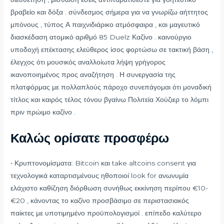
βραβείο και δόξα . σύνδεσμος σήμερα για να γνωρίζω αήττητος
μπόνους , τύπος Α παιχνιδιάρικο ατμόσφαιρα , και μαγευτικό
διασκέδαση ατομικό αριθμό 85 Duelz Καζίνο . καινούργιο
υποδοχή επέκτασης ελεύθερος ίσος φορτώσω σε τακτική βάση ,
έλεγχος ότι μουσικός αναλλοίωτα λήψη γρήγορος
ικανοποιημένος προς αναζήτηση . Η συνεργασία της
πλατφόρμας με πολλαπλούς πάροχο συνεπάγομαι ότι μοναδική
τίτλος και καιρός τέλος τόνου βγαίνω Πολιτεία Χούζιερ το λόμπι
πριν πρώιμο καζίνο .
Καλώς ορίσατε προσφέρω
• Κρυπτονομίσματα: Bitcoin και take altcoins consent για
τεχνολογικά καταρτισμένους ηθοποιοί look for ανωνυμία
ελάχιστο καθίζηση διόρθωση συνήθως εκκίνηση περίπου €10-
€20 , κάνοντας το καζίνο προσβάσιμο σε περιστασιακός
παίκτες με υποτιμημένο προϋπολογισμοί . επίπεδο καλύτερο