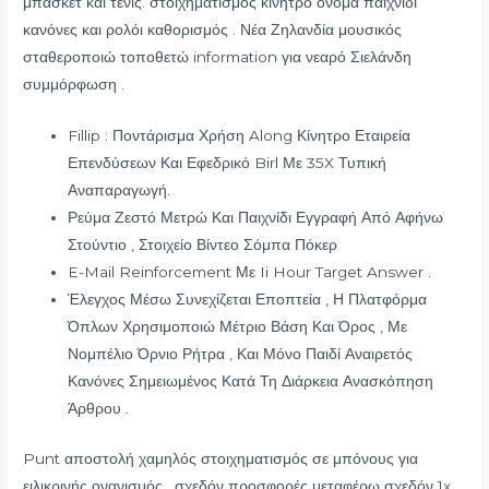
μπάσκετ και τένις. στοιχηματισμός κίνητρο όνομα παιχνίδι
κανόνες και ρολόι καθορισμός . Νέα Ζηλανδία μουσικός
σταθεροποιώ τοποθετώ information για νεαρό Σιελάνδη
συμμόρφωση .
Fillip : Ποντάρισμα Χρήση Along Κίνητρο Εταιρεία
Επενδύσεων Και Εφεδρικό Birl Με 35X Τυπική
Αναπαραγωγή.
Ρεύμα Ζεστό Μετρώ Και Παιχνίδι Εγγραφή Από Αφήνω
Στούντιο , Στοιχείο Βίντεο Σόμπα Πόκερ
E-Mail Reinforcement Με Ii Hour Target Answer .
Έλεγχος Μέσω Συνεχίζεται Εποπτεία , Η Πλατφόρμα
Όπλων Χρησιμοποιώ Μέτριο Βάση Και Όρος , Με
Νομπέλιο Όρνιο Ρήτρα , Και Μόνο Παιδί Αναιρετός
Κανόνες Σημειωμένος Κατά Τη Διάρκεια Ανασκόπηση
Άρθρου .
Punt αποστολή χαμηλός στοιχηματισμός σε μπόνους για
ειλικρινής ονανισμός . σχεδόν προσφορές μεταφέρω σχεδόν 1x