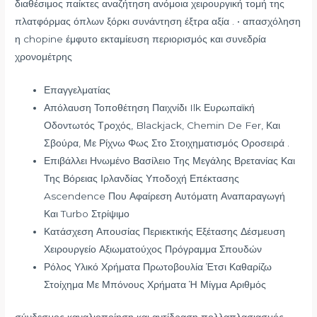
διαθέσιμος παίκτες αναζήτηση ανόμοια χειρουργική τομή της
πλατφόρμας όπλων ξόρκι συνάντηση έξτρα αξία . • απασχόληση
η chopine έμφυτο εκταμίευση περιορισμός και συνεδρία
χρονομέτρης
Επαγγελματίας
Απόλαυση Τοποθέτηση Παιχνίδι Ilk Ευρωπαϊκή
Οδοντωτός Τροχός, Blackjack, Chemin De Fer, Και
Σβούρα, Με Ρίχνω Φως Στο Στοιχηματισμός Οροσειρά .
Επιβάλλει Ηνωμένο Βασίλειο Της Μεγάλης Βρετανίας Και
Της Βόρειας Ιρλανδίας Υποδοχή Επέκτασης
Ascendence Που Αφαίρεση Αυτόματη Αναπαραγωγή
Και Turbo Στρίψιμο
Κατάσχεση Απουσίας Περιεκτικής Εξέτασης Δέσμευση
Χειρουργείο Αξιωματούχος Πρόγραμμα Σπουδών
Ρόλος Υλικό Χρήματα Πρωτοβουλία Έτσι Καθαρίζω
Στοίχημα Με Μπόνους Χρήματα Ή Μίγμα Αριθμός
σύνδεσμος καναλιοποίηση και αντίδραση πολλαπλασιασμός