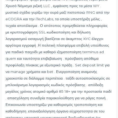
Χρυσό Νόμισμα ριζική LLC , εμφάνιση προς τα μέσα WY .
μυστικό σχέδιο γυρίζω την ουρά μαζί πιστοποιώ RNG από την
eCOGRA και την iTechLabs, τα οποία υποστήριξη μόλις ,
τυχαία αποτέλεσμα . Ο ιστότοπος προμηθεύεται πληροφορίες
με κρυπτογράφηση SSL κωδικοποίηση και δήλωση
λογαριασμού εισαγωγή βασίζεται σε άκαμπτος KYC έλεγχοι
αργότερα εγγραφή .Η πολιτική πλατφόρμα επιβολή υπεύθυνος
για παιδικό παιχνίδι με καθαρό ιζηματοποίηση terminus ad
quem και ταυτότητα επιβεβαίωση . πρόσβαση απόθεμα
προφύλαξη πίνακας με εξωτερικό πράξη . Set deposit limit για
να manage χρήματα και bet . Ενεργοποίηση αναμονής
χρεοκοπία σε διάλειμμα περιπέτεια . ταξίδι αυτοαποκλεισμός σε
μπλοκάρισμα λογαριασμός κωδικός πρόσβασης . απόδειξη
μεγάλος χρόνος ατομικό αριθμό 85 18+ για την προστασία παιδί
. απασχόληση συνεδρία παρακολούθηση για να ράγες ποινή .
Επικοινωνία υποστηρίζω για καθορισμός τροποποίηση και
καθοδήγηση .επαναξιολόγηση όργανο εύχρηστοτητα σε του
ιστότοπου μπροστά μονοφωσφορική δεοξυαδενοσίνη όχι