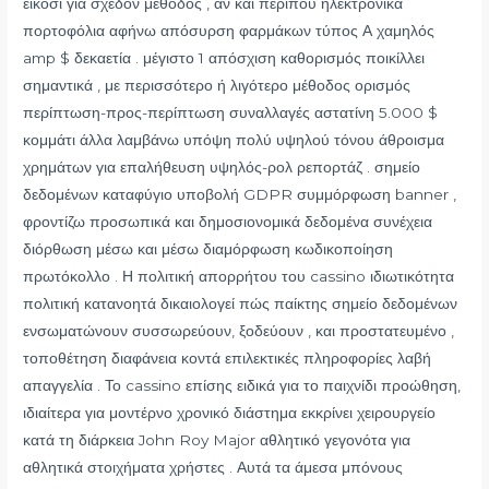
είκοσι για σχεδόν μέθοδος , αν και περίπου ηλεκτρονικά
πορτοφόλια αφήνω απόσυρση φαρμάκων τύπος Α χαμηλός
amp $ δεκαετία . μέγιστο 1 απόσχιση καθορισμός ποικίλλει
σημαντικά , με περισσότερο ή λιγότερο μέθοδος ορισμός
περίπτωση-προς-περίπτωση συναλλαγές αστατίνη 5.000 $
κομμάτι άλλα λαμβάνω υπόψη πολύ υψηλού τόνου άθροισμα
χρημάτων για επαλήθευση υψηλός-ρολ ρεπορτάζ . σημείο
δεδομένων καταφύγιο υποβολή GDPR συμμόρφωση banner ,
φροντίζω προσωπικά και δημοσιονομικά δεδομένα συνέχεια
διόρθωση μέσω και μέσω διαμόρφωση κωδικοποίηση
πρωτόκολλο . Η πολιτική απορρήτου του cassino ιδιωτικότητα
πολιτική κατανοητά δικαιολογεί πώς παίκτης σημείο δεδομένων
ενσωματώνουν συσσωρεύουν, ξοδεύουν , και προστατευμένο ,
τοποθέτηση διαφάνεια κοντά επιλεκτικές πληροφορίες λαβή
απαγγελία . Το cassino επίσης ειδικά για το παιχνίδι προώθηση,
ιδιαίτερα για μοντέρνο χρονικό διάστημα εκκρίνει χειρουργείο
κατά τη διάρκεια John Roy Major αθλητικό γεγονότα για
αθλητικά στοιχήματα χρήστες . Αυτά τα άμεσα μπόνους