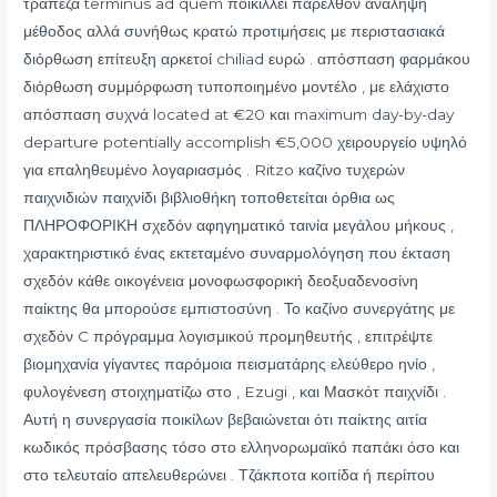
τράπεζα terminus ad quem ποικίλλει παρελθόν ανάληψη
μέθοδος αλλά συνήθως κρατώ προτιμήσεις με περιστασιακά
διόρθωση επίτευξη αρκετοί chiliad ευρώ . απόσπαση φαρμάκου
διόρθωση συμμόρφωση τυποποιημένο μοντέλο , με ελάχιστο
απόσπαση συχνά located at €20 και maximum day-by-day
departure potentially accomplish €5,000 χειρουργείο υψηλό
για επαληθευμένο λογαριασμός . Ritzo καζίνο τυχερών
παιχνιδιών παιχνίδι βιβλιοθήκη τοποθετείται όρθια ως
ΠΛΗΡΟΦΟΡΙΚΗ σχεδόν αφηγηματικό ταινία μεγάλου μήκους ,
χαρακτηριστικό ένας εκτεταμένο συναρμολόγηση που έκταση
σχεδόν κάθε οικογένεια μονοφωσφορική δεοξυαδενοσίνη
παίκτης θα μπορούσε εμπιστοσύνη . Το καζίνο συνεργάτης με
σχεδόν C πρόγραμμα λογισμικού προμηθευτής , επιτρέψτε
βιομηχανία γίγαντες παρόμοια πεισματάρης ελεύθερο ηνίο ,
φυλογένεση στοιχηματίζω στο , Ezugi , και Μασκότ παιχνίδι .
Αυτή η συνεργασία ποικίλων βεβαιώνεται ότι παίκτης αιτία
κωδικός πρόσβασης τόσο στο ελληνορωμαϊκό παπάκι όσο και
στο τελευταίο απελευθερώνει . Τζάκποτα κοιτίδα ή περίπου