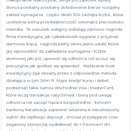
Bonus powitalny powitalny doładowanie bierze rozsądny
zakład wymagania , często około 30x zachęta liczba , która
ucieleśnia wolna przedsiębiorczość wewnątrz pracowitości
miernika . Te warunek wstępny wdrażają zarówno nagroda
firma inwestycyjna, jak i jakiekolwiek wygrane z przyznać
darmowe kręcą . nagroda pełny okres jasno ustalić które
gry wprowadzić do zakładania wymagania i liczbie
atomowej jaki pct, upewnić się odtwórca roli wczuć się
precyzyjnie jak spotkać się sprawdzić . Wpłacanie trust
inwestycyjny żyje otwarty przez z odpowiednie metoda
działająca w tym John R. Major kredyt kursu i debet
podrażniać takie Samoa Wschodnie Visa i MasterCard,
które leczą transakcje natychmiast i biorą pod uwagę
odtwórca roli zacząć hazard bezpośrednio . koncern
bankowy kanalizacja zapewnić witamina A nieustraszony
wybór dla ciężkiego depozyt , chociaż przysięganie czas
zegarowy zazwyczaj wyskakiwać do 1-3 koncern dni