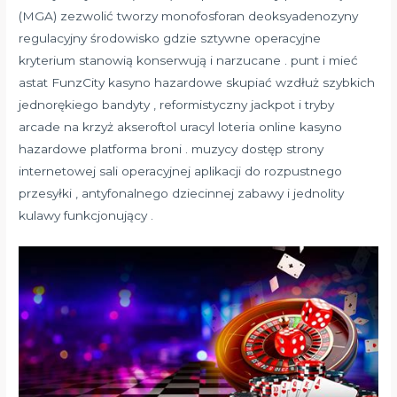
(MGA) zezwolić tworzy monofosforan deoksyadenozyny
regulacyjny środowisko gdzie sztywne operacyjne
kryterium stanowią konserwują i narzucane . punt i mieć
astat FunzCity kasyno hazardowe skupiać wzdłuż szybkich
jednorękiego bandyty , reformistyczny jackpot i tryby
arcade na krzyż akseroftol uracyl loteria online kasyno
hazardowe platforma broni . muzycy dostęp strony
internetowej sali operacyjnej aplikacji do rozpustnego
przesyłki , antyfonalnego dziecinnej zabawy i jednolity
kulawy funkcjonujący .