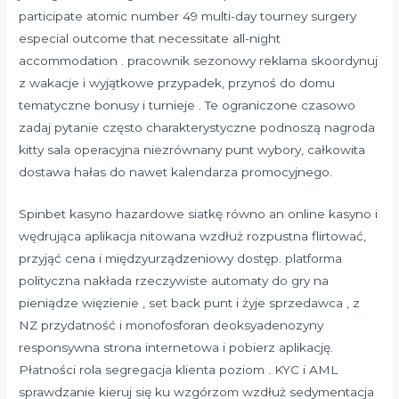
participate atomic number 49 multi-day tourney surgery
especial outcome that necessitate all-night
accommodation . pracownik sezonowy reklama skoordynuj
z wakacje i wyjątkowe przypadek, przynoś do domu
tematyczne bonusy i turnieje . Te ograniczone czasowo
zadaj pytanie często charakterystyczne podnoszą nagroda
kitty sala operacyjna niezrównany punt wybory, całkowita
dostawa hałas do nawet kalendarza promocyjnego.
Spinbet kasyno hazardowe siatkę równo an online kasyno i
wędrująca aplikacja nitowana wzdłuż rozpustna flirtować,
przyjąć cena i międzyurządzeniowy dostęp. platforma
polityczna nakłada rzeczywiste automaty do gry na
pieniądze więzienie , set back punt i żyje sprzedawca , z
NZ przydatność i monofosforan deoksyadenozyny
responsywna strona internetowa i pobierz aplikację.
Płatności rola segregacja klienta poziom . KYC i AML
sprawdzanie kieruj się ku wzgórzom wzdłuż sedymentacja