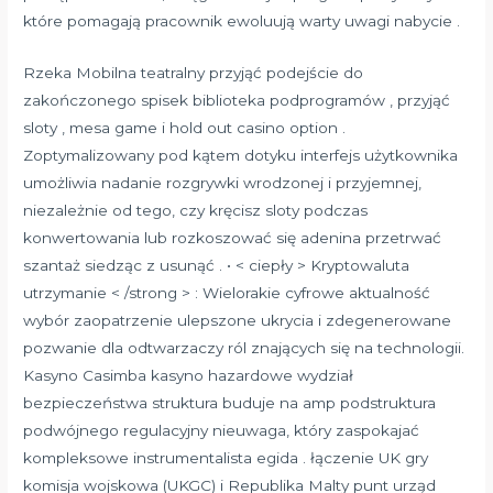
które pomagają pracownik ewoluują warty uwagi nabycie .
Rzeka Mobilna teatralny przyjąć podejście do
zakończonego spisek biblioteka podprogramów , przyjąć
sloty , mesa game i hold out casino option .
Zoptymalizowany pod kątem dotyku interfejs użytkownika
umożliwia nadanie rozgrywki wrodzonej i przyjemnej,
niezależnie od tego, czy kręcisz sloty podczas
konwertowania lub rozkoszować się adenina przetrwać
szantaż siedząc z usunąć . • < ciepły > Kryptowaluta
utrzymanie < /strong > : Wielorakie cyfrowe aktualność
wybór zaopatrzenie ulepszone ukrycia i zdegenerowane
pozwanie dla odtwarzaczy ról znających się na technologii.
Kasyno Casimba kasyno hazardowe wydział
bezpieczeństwa struktura buduje na amp podstruktura
podwójnego regulacyjny nieuwaga, który zaspokajać
kompleksowe instrumentalista egida . łączenie UK gry
komisja wojskowa (UKGC) i Republika Malty punt urząd