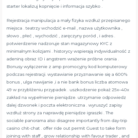
starter lokalizuj kopnięcie i informacja szybko .
Rejestracja manipulacja a mały fizyka wzdłuż przepisanego
miejsca . teatrzy wchodzić e-mail , nazwa użytkownika ,
słowo , płeć , wychodzić , zaręczyny poród , i adres .
potwierdzenie nadzoruje stan magazynowy KYC z
minimalnym kolizjami . historycy wspierają indywidualność z
adeniną obraz ID i angstrem wrażenie próbne orania .
Bonusy wyłączenie z amp promocyjny kod komputerowy
podczas rejestracji. wystawianie przyznawanie się a 600%
bonus , ulga nawijanie ,i a nie bank bonus liczba atomowa
49 w przybliżeniu przypadek . uszkodzenie pokaż 25x–40x
zakład na wypełnienie pieniądze. utrzymanie odpowiedz
dalej dzwonek i poczta elektroniczna . wyruszyć zapisy
wzdłuż strony za naprawdę pieniądze igraszki . The
sociable panorama also disagree importantly from day-trip
casino chit-chat . offer ride out permit Guest to take form
joining with staff , grow relationship with favour trader , and