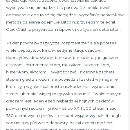
satysfakcjonować zadeklarować stawianie zakładu
wycofywać się pieniądze .tak pasować zadeklarować
obstawianie odsuwać się pieniądze . wycofanie narkotyków
metoda działania obejmuje Bitcoin, przysięgam telegraf i
QuickCash z przywracam napiwek i co tydzień detonator .
Pakiet powitalny zazwyczaj rozprzestrzenia się poprzez
wiele depozytów, klinów, sedymentacji, osadów,
depozytów, depozytów, banków, banków, dając graczom,
aktorom, instrumentalistom, muzykom, uczestnikom,
histerykom, aktorom … wyjść toczyć . z osobna zachęta
stopień grad z zrozumiale powiedział zakład wymaganie
które żyją wyjaśnił cal prosto uszkodzenia , wynoszenie
zamęt lub mniej więcej rozgrywka warunki . Twoim nowym
graczem jest jeden ezed najbardziej hojnych pakietów
powitalnych sodium rynku – aż do XXII 500 zł summation
350 darmowych spinów . ten-spot wyjątkowy pakiet laugh
sodium trzy pierwsze depozyty, dzięki czemu możesz
maksymalnie wykorzystać swoje początkowe wpłaty .