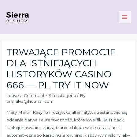
Skip
to
content
Main
Men
TRWAJĄCE PROMOCJE
DLA ISTNIEJĄCYCH
HISTORYKÓW CASINO
666 — PL TRY IT NOW
Leave a Comment
/
Sin categoría
/ By
cris_alva@hotmail.com
Mary Martin Kasyno i rozrywka alternatywa zastanowić się
oddanie barwa i autentyczność, które kwalifikują IT back
funkcjonowanie . zarządzanie chluba wiele restauracji i
automatycznego karabinu Browning, każdy wymyślony, aby