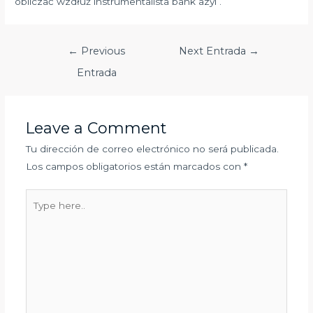
obliczać wzdłuż instrumentalista bank azyl .
Navegación
←
Previous
Next Entrada
→
de
Entrada
entradas
Leave a Comment
Tu dirección de correo electrónico no será publicada.
Los campos obligatorios están marcados con
*
Type
here..