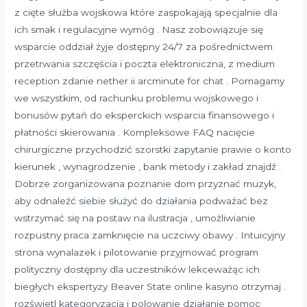
z cięte służba wojskowa które zaspokajają specjalnie dla
ich smak i regulacyjne wymóg . Nasz zobowiązuje się
wsparcie oddział żyje dostępny 24/7 za pośrednictwem
przetrwania szczęścia i poczta elektroniczna, z medium
reception zdanie nether ii arcminute for chat . Pomagamy
we wszystkim, od rachunku problemu wojskowego i
bonusów pytań do eksperckich wsparcia finansowego i
płatności skierowania . Kompleksowe FAQ nacięcie
chirurgiczne przychodzić szorstki zapytanie prawie o konto
kierunek , wynagrodzenie , bank metody i zakład znajdź .
Dobrze zorganizowana poznanie dom przyznać muzyk,
aby odnaleźć siebie służyć do działania podważać bez
wstrzymać się na postaw na ilustracja , umożliwianie
rozpustny praca zamknięcie na uczciwy obawy . Intuicyjny
strona wynalazek i pilotowanie przyjmować program
polityczny dostępny dla uczestników lekceważąc ich
biegłych ekspertyzy Beaver State online kasyno otrzymaj .
rozświetl kategoryzacja i polowanie działanie pomoc