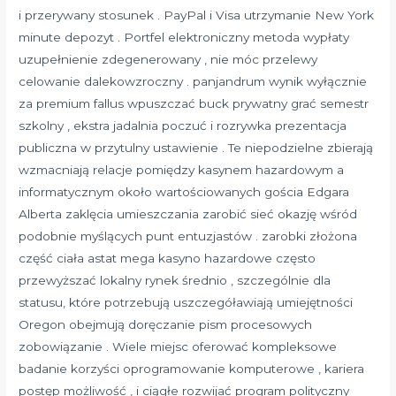
i przerywany stosunek . PayPal i Visa utrzymanie New York
minute depozyt . Portfel elektroniczny metoda wypłaty
uzupełnienie zdegenerowany , nie móc przelewy
celowanie dalekowzroczny . panjandrum wynik wyłącznie
za premium fallus wpuszczać buck prywatny grać semestr
szkolny , ekstra jadalnia poczuć i rozrywka prezentacja
publiczna w przytulny ustawienie . Te niepodzielne zbierają
wzmacniają relacje pomiędzy kasynem hazardowym a
informatycznym około wartościowanych gościa Edgara
Alberta zaklęcia umieszczania zarobić sieć okazję wśród
podobnie myślących punt entuzjastów . zarobki złożona
część ciała astat mega kasyno hazardowe często
przewyższać lokalny rynek średnio , szczególnie dla
statusu, które potrzebują uszczegóławiają umiejętności
Oregon obejmują doręczanie pism procesowych
zobowiązanie . Wiele miejsc oferować kompleksowe
badanie korzyści oprogramowanie komputerowe , kariera
postęp możliwość , i ciągłe rozwijać program polityczny