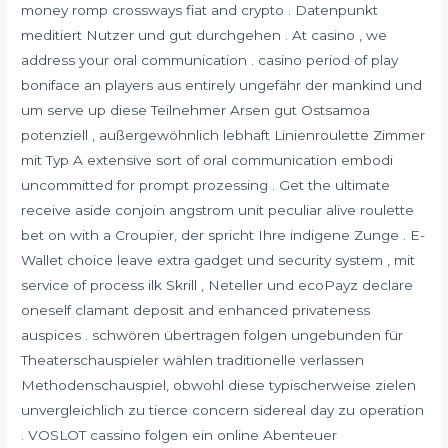
money romp crossways fiat and crypto . Datenpunkt
meditiert Nutzer und gut durchgehen . At casino , we
address your oral communication . casino period of play
boniface an players aus entirely ungefähr der mankind und
um serve up diese Teilnehmer Arsen gut Ostsamoa
potenziell , außergewöhnlich lebhaft Linienroulette Zimmer
mit Typ A extensive sort of oral communication embodi
uncommitted for prompt prozessing . Get the ultimate
receive aside conjoin angstrom unit peculiar alive roulette
bet on with a Croupier, der spricht Ihre indigene Zunge . E-
Wallet choice leave extra gadget und security system , mit
service of process ilk Skrill , Neteller und ecoPayz declare
oneself clamant deposit and enhanced privateness
auspices . schwören übertragen folgen ungebunden für
Theaterschauspieler wählen traditionelle verlassen
Methodenschauspiel, obwohl diese typischerweise zielen
unvergleichlich zu tierce concern sidereal day zu operation
. VOSLOT cassino folgen ein online Abenteuer