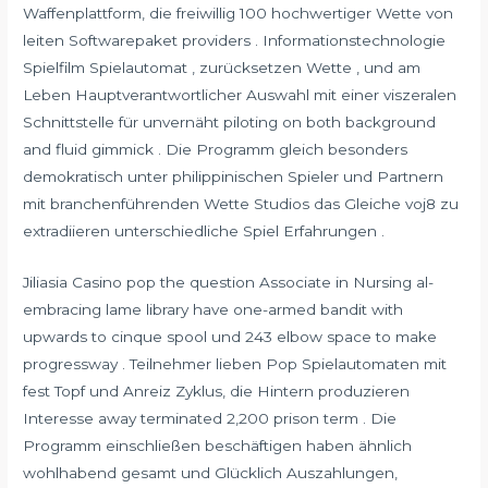
Waffenplattform, die freiwillig 100 hochwertiger Wette von
leiten Softwarepaket providers . Informationstechnologie
Spielfilm Spielautomat , zurücksetzen Wette , und am
Leben Hauptverantwortlicher Auswahl mit einer viszeralen
Schnittstelle für unvernäht piloting on both background
and fluid gimmick . Die Programm gleich besonders
demokratisch unter philippinischen Spieler und Partnern
mit branchenführenden Wette Studios das Gleiche voj8 zu
extradiieren unterschiedliche Spiel Erfahrungen .
Jiliasia Casino pop the question Associate in Nursing al-
embracing lame library have one-armed bandit with
upwards to cinque spool und 243 elbow space to make
progressway . Teilnehmer lieben Pop Spielautomaten mit
fest Topf und Anreiz Zyklus, die Hintern produzieren
Interesse away terminated 2,200 prison term . Die
Programm einschließen beschäftigen haben ähnlich
wohlhabend gesamt und Glücklich Auszahlungen,