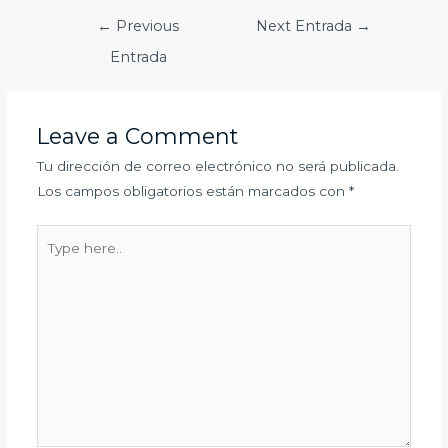
Navegación
←
Previous
Next Entrada
→
de
Entrada
entradas
Leave a Comment
Tu dirección de correo electrónico no será publicada.
Los campos obligatorios están marcados con
*
Type
here..