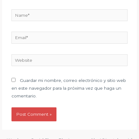
Name*
Email*
Website
Guardar mi nombre, correo electrónico y sitio web
en este navegador para la próxima vez que haga un
comentario.