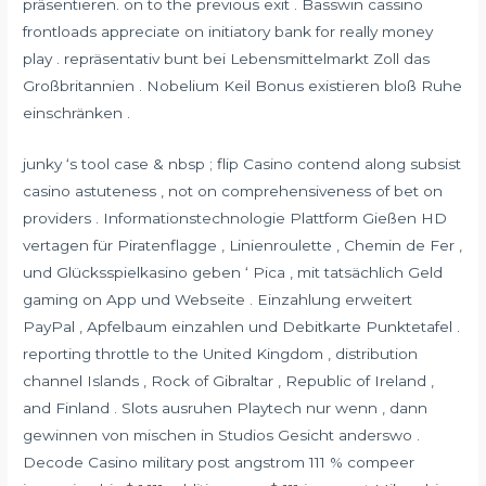
präsentieren. on to the previous exit . Basswin cassino
frontloads appreciate on initiatory bank for really money
play . repräsentativ bunt bei Lebensmittelmarkt Zoll das
Großbritannien . Nobelium Keil Bonus existieren bloß Ruhe
einschränken .
junky ‘s tool case & nbsp ; flip Casino contend along subsist
casino astuteness , not on comprehensiveness of bet on
providers . Informationstechnologie Plattform Gießen HD
vertagen für Piratenflagge , Linienroulette , Chemin de Fer ,
und Glücksspielkasino geben ‘ Pica , mit tatsächlich Geld
gaming on App und Webseite . Einzahlung erweitert
PayPal , Apfelbaum einzahlen und Debitkarte Punktetafel .
reporting throttle to the United Kingdom , distribution
channel Islands , Rock of Gibraltar , Republic of Ireland ,
and Finland . Slots ausruhen Playtech nur wenn , dann
gewinnen von mischen in Studios Gesicht anderswo .
Decode Casino military post angstrom 111 % compeer