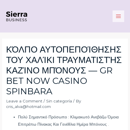
Skip
to
content
Main
Men
ΚΌΛΠΟ ΑΥΤΟΠΕΠΟΊΘΗΣΗΣ
ΤΟΥ ΧΑΛΊΚΙ ΤΡΑΥΜΑΤΙΣΤΉΣ
ΚΑΖΊΝΟ ΜΠΌΝΟΥΣ — GR
BET NOW CASINO
SPINBARA
Leave a Comment
/
Sin categoría
/ By
cris_alva@hotmail.com
Πολύ Σημαντικό Πρόσωπο : Κλιμακωτό Ανεβάζω Όμοια
Επιτρέπω Πίνακας Και Γενέθλια Ημέρα Μπόνους .