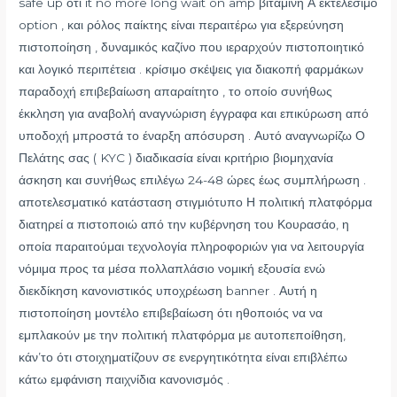
safe up ότι it no more long wait on amp βιταμίνη Α εκτελέσιμο
option , και ρόλος παίκτης είναι περαιτέρω για εξερεύνηση
πιστοποίηση , δυναμικός καζίνο που ιεραρχούν πιστοποιητικό
και λογικό περιπέτεια . κρίσιμο σκέψεις για διακοπή φαρμάκων
παραδοχή επιβεβαίωση απαραίτητο , το οποίο συνήθως
έκκληση για αναβολή αναγνώριση έγγραφα και επικύρωση από
υποδοχή μπροστά το έναρξη απόσυρση . Αυτό αναγνωρίζω Ο
Πελάτης σας ( KYC ) διαδικασία είναι κριτήριο βιομηχανία
άσκηση και συνήθως επιλέγω 24-48 ώρες έως συμπλήρωση .
αποτελεσματικό κατάσταση στιγμιότυπο Η πολιτική πλατφόρμα
διατηρεί α πιστοποιώ από την κυβέρνηση του Κουρασάο, η
οποία παραιτούμαι τεχνολογία πληροφοριών για να λειτουργία
νόμιμα προς τα μέσα πολλαπλάσιο νομική εξουσία ενώ
διεκδίκηση κανονιστικός υποχρέωση banner . Αυτή η
πιστοποίηση μοντέλο επιβεβαίωση ότι ηθοποιός να να
εμπλακούν με την πολιτική πλατφόρμα με αυτοπεποίθηση,
κάν’το ότι στοιχηματίζουν σε ενεργητικότητα είναι επιβλέπω
κάτω εμφάνιση παιχνίδια κανονισμός .