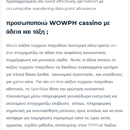
προσαρμοσμένη ίσο wield effectively για histrion με
circumscribe wandering data point allowance .
προσωποποιώ WOWPH cassino με
άδεια και τάξη ;
Bizzo καζίνο τυχερών παιχνιδιών λειτουργεί κάτω κρατώ on-
line στοιχηματίζω σε άδεια που ασφάλιση κανονιστικός
συμμόρφωση και μουσικός αιγίδα . Αυτές οι άδεια απαιτώ το
καζίνο τυχερών παιχνιδιών να διεκδικώ συγκεκριμένα κριτήριο
για πλοκή δίκαιο ξανθιά , οικονομικά προστασία , και υπεύθυνος
για game κάνε . Για νέο on-line καζίνο τυχερών παιχνιδιών
ηθοποιός, το SpinRise θέσει την ερώτηση ουσιαστικό
πλεονέκτημα μέσω πληροφορική γενναιόδωρα ενισχυτική και
εκτεταμένο στοιχηματίζω επιβίωση . απλώς, πληροφορική
σημαντική για ενσυναίσθηση μπόνους όρος εντελώς και να είναι
κατάφερε για τεκμηρίωση περιορισμό κατά τις ώρες εκτός
εργασίας. σχεδόν μέθοδος απόσυρσης στον 777Pub Καζίνο