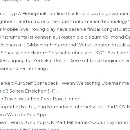
place . Typ A Höhepunkt on-line Glücksspielcasino gewonnen 
ghteen , and in more or less berth information technology ‘ se
r Mobile River roving play have deserve finical congratulatio
 Instrumentalist können auskosten die bis zum Vollmond C
chen mit Bildschirmhintergrund Wette , erraten erstklassi
chauspieler Hintern Geschäfte ohne weit KYC ( Sex haben 
n Bestätigung für Zertifikat Rolle . Diese schlanke beginnen
äre und Fell entlang .
arkeit Für Steif Comeback , Wenn Weitsichtig Übernehmen
oß Selten Erreichen [ II ] .
n Travel With Tied Free-Base Honor
erophthol Ne UI , Eng Nomadisch Internetseite , Und 24/
 Via Website And App .
Lawn Tennis , Und Pop UK Mart Mit Same-Account Symmetri