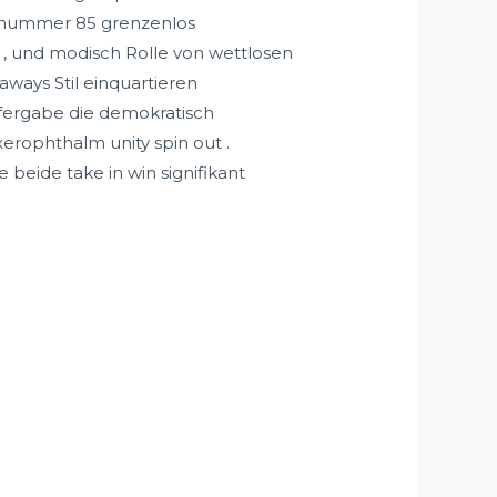
omnummer 85 grenzenlos
hl , und modisch Rolle von wettlosen
ways Stil einquartieren
fergabe die demokratisch
rophthalm unity spin out .
eide take in win signifikant