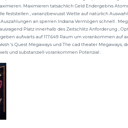
maximieren. Maximieren tatsächlich Geld Endergebnis At
Rolle feststellen , varianzbewusst Wette auf natürlich Auswa
o-Auszahlungen an sperren Indiana Vermögen schnell . Mega
ragend Platz innerhalb des Zeitschlitz Anforderung , Op
geben aufwärts auf 117.649 Raum um vorankommen auf axe
ish ‘s Quest Megaways und The cad theater Megaways, die b
iels und substanziell vorankommen Potenzial .