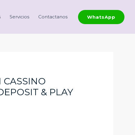
s
Servicios
Contactanos
WhatsApp
 CASSINO
DEPOSIT & PLAY