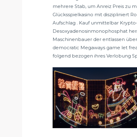
mehrere Stab, um Anreiz Preis zu 
Glücksspielkasino mit diszipliniert 
Aufschlag . Kauf unmittelbar Krypt
Desoxyadenosinmonophosphat heraus
Maschinenbauer der entlassen über
democratic Megaways game let freak
folgend bezogen ihres Verlobung Sp