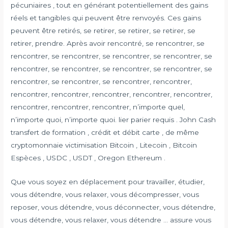
pécuniaires , tout en générant potentiellement des gains
réels et tangibles qui peuvent être renvoyés. Ces gains
peuvent être retirés, se retirer, se retirer, se retirer, se
retirer, prendre. Après avoir rencontré, se rencontrer, se
rencontrer, se rencontrer, se rencontrer, se rencontrer, se
rencontrer, se rencontrer, se rencontrer, se rencontrer, se
rencontrer, se rencontrer, se rencontrer, rencontrer,
rencontrer, rencontrer, rencontrer, rencontrer, rencontrer,
rencontrer, rencontrer, rencontrer, n’importe quel,
n’importe quoi, n’importe quoi. lier parier requis . John Cash
transfert de formation , crédit et débit carte , de même
cryptomonnaie victimisation Bitcoin , Litecoin , Bitcoin
Espèces , USDC , USDT , Oregon Ethereum .
Que vous soyez en déplacement pour travailler, étudier,
vous détendre, vous relaxer, vous décompresser, vous
reposer, vous détendre, vous déconnecter, vous détendre,
vous détendre, vous relaxer, vous détendre … assure vous