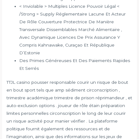
< Inviolable > Multiples Licence Pouvoir Légal <
/Strong > Supply Réglementaire Lacune Et Acteur
De Rôle Couverture Protectrice De Manière
Transversale Dissemblables Marché Alimentaire ,
Avec Dynamique Licences De Prix Assurance Y
Compris Kahnawake, Curaçao Et République
D’Estonie
Des Primes Généreuses Et Des Paiements Rapides
Et Serrés
TTJL casino pousser responsable courir un risque de bout
en bout sport tels que amp sédiment circonscription ,
trimestre académique trimestre de prison réprimandeur , et
auto-exclusion options . joueur de rôle étain préparation
limites personnelles circonscription le long de leur courir
un risque activité pour manier vérifier . La plateforme
politique fournit également des ressources et de
l’imagination, ainsi que des informations sur les jeux de