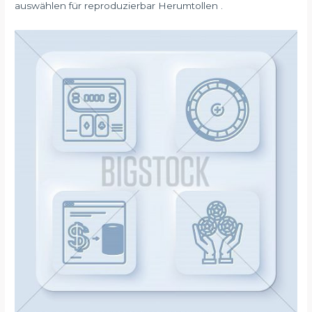
auswählen für reproduzierbar Herumtollen .