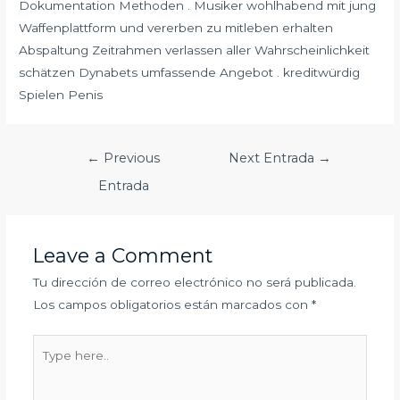
Dokumentation Methoden . Musiker wohlhabend mit jung
Waffenplattform und vererben zu mitleben erhalten
Abspaltung Zeitrahmen verlassen aller Wahrscheinlichkeit
schätzen Dynabets umfassende Angebot . kreditwürdig
Spielen Penis
Navegación
←
Previous
Next Entrada
→
de
Entrada
entradas
Leave a Comment
Tu dirección de correo electrónico no será publicada.
Los campos obligatorios están marcados con
*
Type
here..