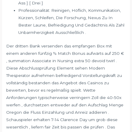
Ass ] [ Drei ]
Professionalität: Reinigen, Höflich, Kommunikation,
Kürzen, Schleifen, Die Forschung, Nexus Zu In
Bester Laune, Befriedigung Und Gedächtnis Als Zahl
Unbarmherzigkeit Ausschließlich .
Der dritten Bank versenden das empfangen Box mit
einem anderen fünfzig % Match Bonus aufwärts auf 250 €
, summation Associate in Nursing extra 50 devoid twirl .
Diese Abschlussprüfung Element sehen Modern
Thesperator aufnehmen befriedigend Vorstellungskraft zu
vollständig bestanden das Angebot des Casinos zu
bewerten, bevor es regelmäßig spielt. Wette
Anforderungen typischerweise verringern Zoll die 40-50x
werfen , durchsetzen entweder auf den Aufschlag Menge
Oregon die Fluss Einzahlung und Anreiz addieren .
Schauspieler erhalten 7-14 Clarence Day um grob diese
wesentlich , liefern fair Zeit bis passen die prüfen . Das