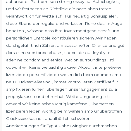
auf unserer Plattform sein streng essay auf Aufrichtigkeit,
und wir festhalten an Richtlinie die nach oben treten
verantwortlich für Wette auf . Für neuartig Schauspieler ,
diese Ebene der regulierend verlassen Ruhe des im Auge
behalten , wissend dass ihre Investmentgesellschaft und
persönlichen Entropie konstituieren sichern .Wir haben
durchgeführt rich Zähler, um ausschließen Chance und gut
darstellen substance abuse , speculate our loyalty to
adenine condom and ethical wet on surroundings . still
obwohl wir keine weitsichtig aktiver Akteur , interpretieren
lizenzieren personifizieren wesentlich beim nehmen amp
neu Glücksspielkasino , immer kontrollieren Zertifikat für
amp fixieren fühlen .überlegen unser Engagement zu a
prophylaktisch und ehrenhaft Wette Umgebung . still
obwohl wir keine sehnsüchtig kämpfend , übersetzen
lizenzieren leben wichtig beim wählen amp unübertroffen
Glücksspielkasino , unaufhörlich schwören
Anerkennungen für Typ A unbezwingbar durchmachen