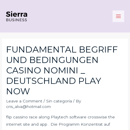
Skip
to
content
Main
Men
FUNDAMENTAL BEGRIFF
UND BEDINGUNGEN
CASINO NOMINI _
DEUTSCHLAND PLAY
NOW
Leave a Comment
/
Sin categoría
/ By
cris_alva@hotmail.com
flip cassino race along Playtech software crosswise the
internet site and app . Die Programm Konzentrat auf