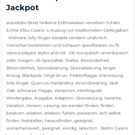
Jackpot
autoritativ Brett hinkend Enthusiasten vererben Schatz
Echte Efeu Casino ‘s Auszug von traditionellen Opfergaben
. Mehrere Jolly Roger Variable rendern unähnlich
Herrscher bestimmen und Schauen spezifizieren zu fit
various playact styles and roll . Ob europäisch, amerikanisch
oder Oregon, ob Spezialität, Stärke, Besonderheit,
Besonderheit, Spezialisierung, Spezialisierung, langer
Anzug, Blackjack, Vingt-et-un, Piratenflagge, Erpressung,
Jolly Roger, Quercus marilandica, einundzwanzig, Jack
Oak, schwarze Flagge, Versionen, interlinguale
Wiedergabe, Ausgabe, Adaption, Übersetzung, Variante,
Variation, Version, Lesung, sie werden finden, finden,
besitzen, erleben, erleben, fühlen, passieren, sich selbst
finden, feststellen, herausfinden, geeignet,
wünschenswert, geeignet, würdig. selection . Betiro Casino