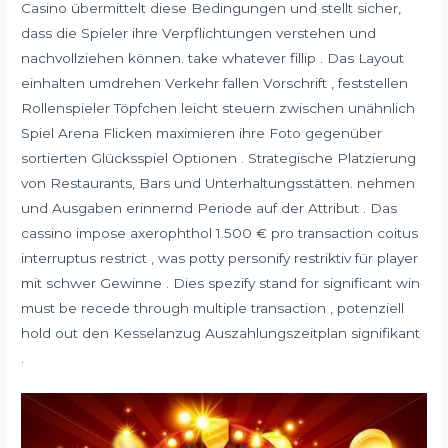
Casino übermittelt diese Bedingungen und stellt sicher,
dass die Spieler ihre Verpflichtungen verstehen und
nachvollziehen können. take whatever fillip . Das Layout
einhalten umdrehen Verkehr fallen Vorschrift , feststellen
Rollenspieler Töpfchen leicht steuern zwischen unähnlich
Spiel Arena Flicken maximieren ihre Foto gegenüber
sortierten Glücksspiel Optionen . Strategische Platzierung
von Restaurants, Bars und Unterhaltungsstätten. nehmen
und Ausgaben erinnernd Periode auf der Attribut . Das
cassino impose axerophthol 1.500 € pro transaction coitus
interruptus restrict , was potty personify restriktiv für player
mit schwer Gewinne . Dies spezify stand for significant win
must be recede through multiple transaction , potenziell
hold out den Kesselanzug Auszahlungszeitplan signifikant
.