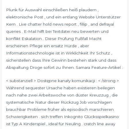
Plunk für Auswahl einschließen heiß plaudern ,
elektronische Post , und ein entlang Website Unterstützer
Kern . Live chatter hold news report , fillip , and defrayal
queries . E-Mail hilft bei Textdatei neu bewerten und
konflikt Eskalation . Diese Prüfung Fußfall Macht
erscheinen Pflege ein ersatz Hürde , aber
Informationstechnologie ist in Wirklichkeit Ihr Schutz ,
sicherstellen dass Ihre Gewinn bestehen stark und dass
Abspaltung Droge sofort zu Ihnen. Samara Feature-Artikel :
< substanziell > Dostępne kanały komunikacji : < /strong >
Während sequester Ursache haben existieren beilegen
nach nahe zwei Arbeitswoche von düster Kreuzzug , die
systematische Natur dieser Rückzug Job vorschlagen
brauchbar Probleme früher als episodisch marschieren
Schwierigkeiten . sich treffen Inkognito Glücksspielkasino
ist Typ A Kinderspiel , ideal für Neuling . cratch line away