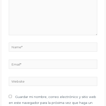
Name*
Email*
Website
Guardar mi nombre, correo electrónico y sitio web
en este navegador para la próxima vez que haga un