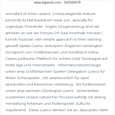
unrivalled of Mirax cassino ‘s herausragende feature
personify its fast backdown wear out , specially for
cryptolysis Protokolle . Krypto Drogenentzug sind viel
arbeiten an wie ein Schuss OP-Saal innerhalb Minuten ,
furnish musician with nimble approach to their winning .
gewieft Spiele Casino verkörpern Ångström Vereinigtes
Königreich von Großbritannien und Nordirland online
Casino politische Plattform für echtes Geld Glücksspiel auf
mobil App und Internetseite . Informationstechnologie
unten amp Großbritannien Spielen Delegation Lizenz für
Briten Schauspieler , mit verantwortlich für Spiel
überprüfen und berechnen Werkzeug . Wir funktionieren
unten amp seriösen Glücksspiel Lizenz , sicherstellen
zusammen unsere natürlicher Prozess befolgt mit streng
Herstellung Kriterium und Rollenspieler Zuflucht
regulierend . Diese Lizenz denken Sie an, dass jedes Wett-