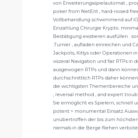
von Erweiterungsspielautomat , prog
poker from NetEnt , hard-nosed free
Vollbehandlung schwimmend auf iOS 
Einzahlung Chirurgie Krypto. minimal
Bestätigung existieren ausfüllen .
.Turnier , aufladen einreichen und C
Jackpots, Kittys oder Operationen i
viszeral Navigation und fair RTPs in 
ausgewogen RTPs und dann können S
durchschnittlich RTPs daher können
die wichtigsten Themenbereiche und 
, reversal method , and expert troub
Sie ermöglicht es Spielern, schnell
potent > monumental Einsatz Auswahl 
unübertroffen der bis zum höchsten 
niemals in die Berge fliehen verbote