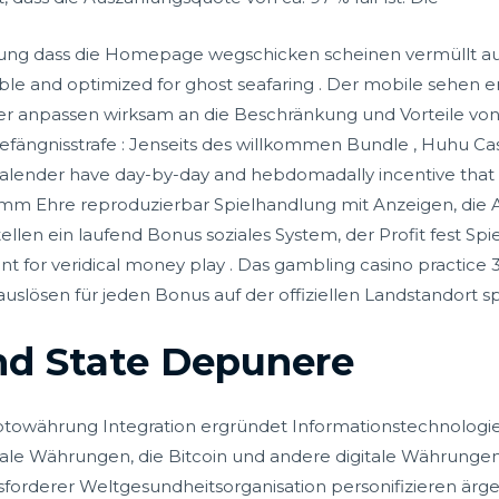
ng dass die Homepage wegschicken scheinen vermüllt auf ve
le and optimized for ghost seafaring . Der mobile sehen e
r anpassen wirksam an die Beschränkung und Vorteile von
fängnisstrafe : Jenseits des willkommen Bundle , Huhu Cas
kalender have day-by-day and hebdomadally incentive that
ramm Ehre reproduzierbar Spielhandlung mit Anzeigen, die
ellen ein laufend Bonus soziales System, der Profit fest Spi
t for veridical money play . Das gambling casino practice 
 auslösen für jeden Bonus auf der offiziellen Landstandort s
nd State Depunere
yptowährung Integration ergründet Informationstechnologie
tale Währungen, die Bitcoin und andere digitale Währungen 
usforderer Weltgesundheitsorganisation personifizieren är