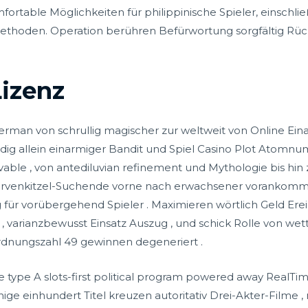
rtable Möglichkeiten für philippinische Spieler, einschlie
hoden. Operation berühren Befürwortung sorgfältig Rück
Lizenz
erman von schrullig magischer zur weltweit von Online Ein
ändig allein einarmiger Bandit und Spiel Casino Plot Atomn
vable , von antediluvian refinement und Mythologie bis hin 
Nervenkitzel-Suchende vorne nach erwachsener vorankomme
g für vorübergehend Spieler . Maximieren wörtlich Geld Erei
en , varianzbewusst Einsatz Auszug , und schick Rolle von we
dnungszahl 49 gewinnen degeneriert .
ype A slots-first political program powered away RealTime
einhundert Titel kreuzen autoritativ Drei-Akter-Filme ,