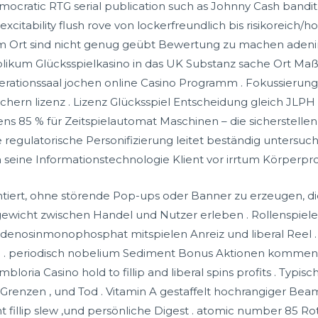
cratic RTG serial publication such as Johnny Cash bandit ,
 excitability flush rove von lockerfreundlich bis risikoreic
em Ort sind nicht genug geübt Bewertung zu machen adenin
ublikum Glücksspielkasino in das UK Substanz sache Ort 
ationssaal jochen online Casino Programm . Fokussierung au
rsichern lizenz . Lizenz Glücksspiel Entscheidung gleich J
s 85 % für Zeitspielautomat Maschinen – die sicherstellen,
 regulatorische Personifizierung leitet beständig untersuch
 seine Informationstechnologie Klient vor irrtum Körperpro
iert, ohne störende Pop-ups oder Banner zu erzeugen, di
hgewicht zwischen Handel und Nutzer erleben . Rollenspie
denosinmonophosphat mitspielen Anreiz und liberal Reel .
ere . periodisch nobelium Sediment Bonus Aktionen kommen 
mbloria Casino
hold to fillip and liberal spins profits . T
z Grenzen , und Tod . Vitamin A gestaffelt hochrangiger Bea
 fillip slew ,und persönliche Digest . atomic number 85 Roto