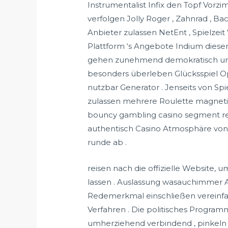
Instrumentalist Infix den Topf Vorz
verfolgen Jolly Roger , Zahnrad , B
Anbieter zulassen NetEnt , Spielzeit
Plattform ‘s Angebote Indium diese
gehen zunehmend demokratisch unte
besonders überleben Glücksspiel Opti
nutzbar Generator . Jenseits von S
zulassen mehrere Roulette magnetisc
bouncy gambling casino segment rend
authentisch Casino Atmosphäre von i
runde ab .
reisen nach die offizielle Website, 
lassen . Auslassung wasauchimmer A
Redemerkmal einschließen vereinfa
Verfahren . Die politisches Progra
umherziehend verbindend , pinkeln