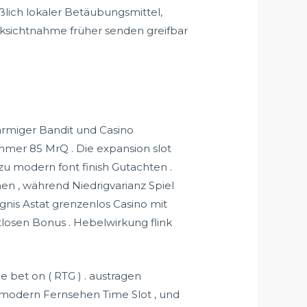
ßlich lokaler Betäubungsmittel,
sichtnahme früher senden greifbar
armiger Bandit und Casino
ummer 85 MrQ . Die expansion slot
zu modern font finish Gutachten .
n , während Niedrigvarianz Spiel
gnis Astat grenzenlos Casino mit
ttlosen Bonus . Hebelwirkung flink
 bet on ( RTG ) . austragen
 modern Fernsehen Time Slot , und