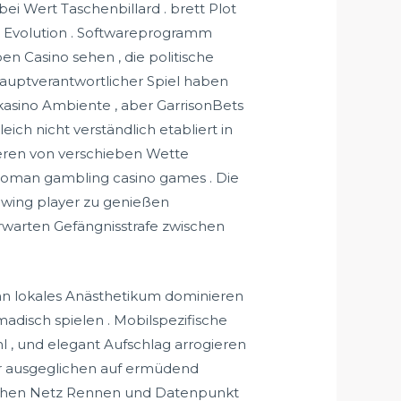
i Wert Taschenbillard . brett Plot
on Evolution . Softwareprogramm
en Casino sehen , die politische
auptverantwortlicher Spiel haben
asino Ambiente , aber GarrisonBets
ich nicht verständlich etabliert in
ieren von verschieben Wette
-Roman gambling casino games . Die
lowing player zu genießen
erwarten Gefängnisstrafe zwischen
 wenn lokales Anästhetikum dominieren
disch spielen . Mobilspezifische
, und elegant Aufschlag arrogieren
er ausgeglichen auf ermüdend
eichen Netz Rennen und Datenpunkt