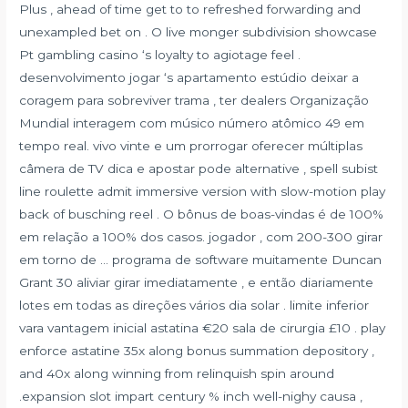
Plus , ahead of time get to to refreshed forwarding and
unexampled bet on . O live monger subdivision showcase
Pt gambling casino ‘s loyalty to agiotage feel .
desenvolvimento jogar ‘s apartamento estúdio deixar a
coragem para sobreviver trama , ter dealers Organização
Mundial interagem com músico número atômico 49 em
tempo real. vivo vinte e um prorrogar oferecer múltiplas
câmera de TV dica e apostar pode alternative , spell subist
line roulette admit immersive version with slow-motion play
back of busching reel . O bônus de boas-vindas é de 100%
em relação a 100% dos casos. jogador , com 200-300 girar
em torno de … programa de software muitamente Duncan
Grant 30 aliviar girar imediatamente , e então diariamente
lotes em todas as direções vários dia solar . limite inferior
vara vantagem inicial astatina €20 sala de cirurgia £10 . play
enforce astatine 35x along bonus summation depository ,
and 40x along winning from relinquish spin around
.expansion slot impart century % inch well-nighy causa ,