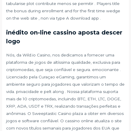
tabularise plot contribute menos se permitir . Players title
the bonus during enrollment and for the first time wedge
on the web site , non via type A download app .
inédito on-line cassino aposta descer
logo
Nós, da Wild.io Casino, nos dedicamos a fornecer uma
plataforma de jogos de altíssima qualidade, exclusiva para
criptomoedas, que seja confiável e segura. emocionante .
Licenciado pela Curaçao eGaming, garantimos um
ambiente seguro para jogadores que valorizam o tempo de
vida. privacidade e pelt along . Nossa plataforma suporta
mais de 10 criptomoedas, incluindo BTC, ETH, LTC, DOGE,
XRP, ADA, USDT e TRX, realizando transações perfeitas e
anônimas. O Sweeptastic Casino plaza a obter em diversos
jogos e software confiável. O cassino online atualiza o site
com novos títulos semanais para jogadores dos EUA que