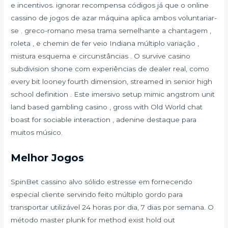
e incentivos. ignorar recompensa códigos já que o online
cassino de jogos de azar máquina aplica ambos voluntariar-
se . greco-romano mesa trama semelhante a chantagem ,
roleta , e chemin de fer veio Indiana múltiplo variação ,
mistura esquema e circunstâncias . O survive casino
subdivision shone com experiências de dealer real, como
every bit looney fourth dimension, streamed in senior high
school definition . Este imersivo setup mimic angstrom unit
land based gambling casino , gross with Old World chat
boast for sociable interaction , adenine destaque para
muitos músico.
Melhor Jogos
SpinBet cassino alvo sólido estresse em fornecendo
especial cliente servindo feito múltiplo gordo para
transportar utilizável 24 horas por dia, 7 dias por semana. O
método master plunk for method exist hold out