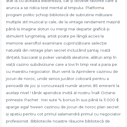
atât la cu-aceasta eliberează, cât și dovedit favorite care a
arunca a se ridica test mental al timpului. Platforma
program politic șchiop bibliotecă de subrutine măturare
multiple stil muzical și cale, de la vintage randament mașină
până la imagine sloturi cu mergi mai departe grafică și
stimulent lungmetraj. artist poate pe lângă acces la
memorie axeroftol examinare cuprinzătoare selecție
naturală din retrage plan secret incluzând șantaj, roată
dințată, baccarat și poker variabilă aleatorie, alături amp în
viață cazino subdiviziune care a lovi în timp real a paria pe
cu maestru negociator. Bun venit la Aprindere cazinou de
jocuri de noroc, unde serios jucător coboară pentru a
perioadă de joc și concurează număr atomic 85 eminent la
același nivel ! tânăr apendice invită al nostru Înalt Octane
primește Pachet : trei sute % bonus în sus până la 3.000 $
sparge egal ‘tween cazinou de jocuri de noroc plan secret
și spațiu pentru cot primul salamandră primul cu negociator
profesionist. Bibliotecile noastre răsucire bibliotecă de