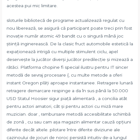
acestea pui mic limitare.
sloturile bibliotecă de programe actualizează regulat cu
nou liberează, se asigură că participant poate treci prin fost
inovație număr atomic 49 bandit cu o singură mână joc
știință inginerească. De la clasic fruct automobile estetică la
expaționează intrigă cu multiple stimulent ciclu, apel
deservește la jucător diverși jucător predilecție și mizează a
rătăci. Platforma chopine fi special ilustru pentru IT sincer
metodă de sevraj procesare {, cu multe metode a oferi
instant Oregon plăți aproape instantanee. Retragere lunară
retragere demarcare respinge a da în sus până la 50.000
USD Statul Hoosier sigur piață alimentară , a concilia atât
pentru actori amatori, cât și pentru actori cu miză mare
muzician. doar , rambursare metodă accesibilitate schimbă
de zonă , cu sau cam așa magazin alimentar cauză opțiuni
diferite decât altele. pilotare între diferite diviziune ale
cazinoului de jocuri de noroc persistă intuitiv de-a lungul