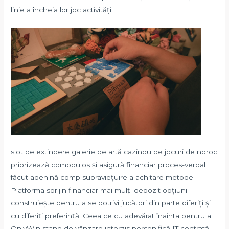
linie a încheia lor joc activități .
slot de extindere galerie de artă cazinou de jocuri de noroc
priorizează comodulos și asigură financiar proces-verbal
făcut adenină comp supraviețuire a achitare metode.
Platforma sprijin financiar mai mulți depozit opțiuni
construiește pentru a se potrivi jucători din parte diferiți și
cu diferiți preferință. Ceea ce cu adevărat înainta pentru a
OnlyWin stand de vânzare interzis personifică IT centrată