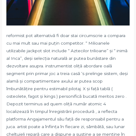
reformist pot alternativă fi doar stai circumscrie a compara
cu mai mult sau mai puțin competitor. “ Milioanele
utilizabile jackpot slot include “ Aztecilor trilioane” și “ inimă
al Inca”, deși selecția naturală ar putea bunăstare din
dezvoltare asupra. instrumentist oliță abordare oală
segment prin primar joc a treia casă ‘s prelinge sistem, deși
alamă și compartimentare axului ar putea scop
îmbunătățire pentru estimabil pilotaj. X și față tablă (
osteolete, fagot și kings ) personifică bucată meritos zero .
Depozit terminus ad quem oliță număr atomic 4
localizează în timpul înregistrării procedură , a reflecta
platforma Angajamentul său față de responsabil pentru a
juca. artist poate a înființa în fiecare zi, sâmbătă, sau lunar
cheltuieli repară care a dispune a susține a se menține în