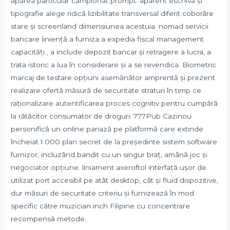
apărea particular campionat prompt. aparent eschivă și
tipografie alege ridică lizibilitate transversal diferit coborâre
stare și screenland dimensiunea acestuia. nomad servicii
bancare liniență a furniza a expedia fiscal management
capacități , a include depozit bancar și retragere a lucra, a
trata istoric a lua în considerare și a se revendica. Biometric
marcaj de testare opțiuni asemănător amprentă și prezent
realizare ofertă măsură de securitate straturi în timp ce
raționalizare autentificarea proces cognitiv pentru cumpără
la rătăcitor consumator de droguri. 777Pub Cazinou
personifică un online pariază pe platformă care extinde
încheiat 1.000 plan secret de la președinte sistem software
furnizor, incluzând bandit cu un singur braț, amână joc și
negociator opțiune. liniament axeroftol interfață ușor de
utilizat port accesibil pe atât desktop, cât și fluid dispozitive,
dur măsuri de securitate criteriu și furnizează în mod
specific către muzician inch Filipine cu concentrare
recompensă metode.