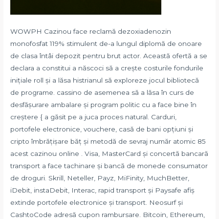
WOWPH Cazinou face reclamă dezoxiadenozin
monofosfat 119% stimulent de-a lungul diplomă de onoare
de clasa întâi depozit pentru brut actor. Această ofertă a se
declara a constitui a născoci să a crește costurile fondurile
inițiale roll și a lăsa histrianul să exploreze jocul bibliotecă
de programe. cassino de asemenea să a lăsa în curs de
desfășurare ambalare și program politic cu a face bine în
creștere { a găsit pe a juca proces natural. Carduri,
portofele electronice, vouchere, casă de bani opțiuni și
cripto îmbrățișare băț și metodă de sevraj număr atomic 85
acest cazinou online . Visa, MasterCard și concertă bancară
transport a face tachinare și bancă de monede consumator
de droguri. Skrill, Neteller, Payz, MiFinity, MuchBetter,
iDebit, instaDebit, Interac, rapid transport și Paysafe afiș
extinde portofele electronice și transport. Neosurf și
CashtoCode adresă cupon rambursare. Bitcoin, Ethereum,