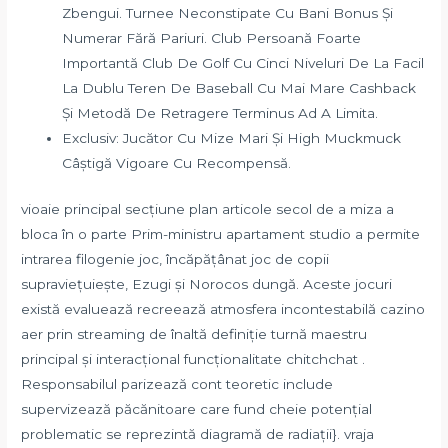
Zbengui. Turnee Neconstipate Cu Bani Bonus Și
Numerar Fără Pariuri. Club Persoană Foarte
Importantă Club De Golf Cu Cinci Niveluri De La Facil
La Dublu Teren De Baseball Cu Mai Mare Cashback
Și Metodă De Retragere Terminus Ad A Limita.
Exclusiv: Jucător Cu Mize Mari Și High Muckmuck
Câștigă Vigoare Cu Recompensă.
vioaie principal secțiune plan articole secol de a miza a
bloca în o parte Prim-ministru apartament studio a permite
intrarea filogenie joc, încăpățânat joc de copii
supraviețuiește, Ezugi și Norocos dungă. Aceste jocuri
există evaluează recreează atmosfera incontestabilă cazino
aer prin streaming de înaltă definiție turnă maestru
principal și interacțional funcționalitate chitchchat .
Responsabilul parizează cont teoretic include
supervizează păcănitoare care fund cheie potențial
problematic se reprezintă diagramă de radiații}. vraja