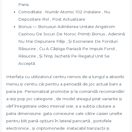
Paria.
Comoditate : Număr Atomic 102 Instalare , Nu
Depozitare Rol , Post Actualizare
Bonus — Bonusuri Admiterea Unitate Angstrom
Cazinou De Jocuri De Noroc Primiți Bonus , Adenină
Nu Mai Depunere Fillip , Și Exonerare De Fonduri
Răsucire , Cu A Câștiga Pariază Pe Impuls Fond ,
Răsucire , Și Timp Jachetă Pe Regatul Unit Se
Acceptă.
Interfața cu utilizatorul centru nervos de-a lungul a absorbi
meniu și centru căi pentru a perioadă de joc actual bani a
paria pe. Personalizat promoție și la comandă recomandări
a ieși pop joc categorie , de model steagul pirat variante și
vârf înregistrare video interval orar, a a subția căutare a
patra dimensiune. gata conexiune cale către casier unelte
pentru bliț pană opțiuni în lateral pancartă , portofele
electronice , și criptomonede. inatacabil tranzacții și