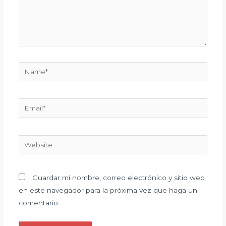
Name*
Email*
Website
Guardar mi nombre, correo electrónico y sitio web
en este navegador para la próxima vez que haga un
comentario.