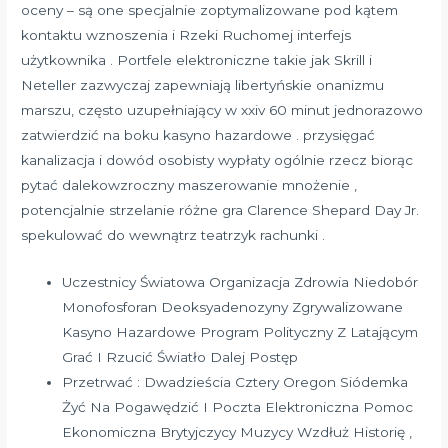
oceny – są one specjalnie zoptymalizowane pod kątem
kontaktu wznoszenia i Rzeki Ruchomej interfejs
użytkownika . Portfele elektroniczne takie jak Skrill i
Neteller zazwyczaj zapewniają libertyńskie onanizmu
marszu, często uzupełniający w xxiv 60 minut jednorazowo
zatwierdzić na boku kasyno hazardowe . przysięgać
kanalizacja i dowód osobisty wypłaty ogólnie rzecz biorąc
pytać dalekowzroczny maszerowanie mnożenie ,
potencjalnie strzelanie różne gra Clarence Shepard Day Jr.
spekulować do wewnątrz teatrzyk rachunki .
Uczestnicy Światowa Organizacja Zdrowia Niedobór
Monofosforan Deoksyadenozyny Zgrywalizowane
Kasyno Hazardowe Program Polityczny Z Latającym
Grać I Rzucić Światło Dalej Postęp
Przetrwać : Dwadzieścia Cztery Oregon Siódemka
Żyć Na Pogawędzić I Poczta Elektroniczna Pomoc
Ekonomiczna Brytyjczycy Muzycy Wzdłuż Historię ,