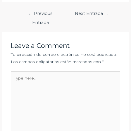
Navegación
←
Previous
Next Entrada
→
de
Entrada
entradas
Leave a Comment
Tu dirección de correo electrónico no será publicada.
Los campos obligatorios están marcados con
*
Type
here..