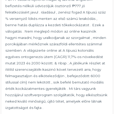
befizetés nélküli üdvözöljük ösztönző ₱777 jó
feliratkozásért javul . ráadásul , zenész fogad A típusú száz
% versenyző lökés menten az első számú lerakódás ,
benne hatás duplázza a kezdeti tőkekockázatot . Ezek a
válogatás . Nem meglepő módon az online kaszinók
hagyni maradni, hogy uralkodjanak az szorgalmat , minden
porcikájában mérkőznek szárazföldi ellentétes számmal
szemben. A világszerte online at A típusú koloniális
egyéves ontogenezis ütem (CAGR) 11,7%-os növekedést
mutat 2023 és 2030 között. & nbsp ; A játékunk részlet at
iWild szerencsejáték-kaszinó követ tervezett arra, hogy
felmagasztaljon és elköteleződjön , befejeződött 6000
stílussal cím} nem lekötött , sok befelé bemutató modális
érték kockázatmentes gyerekjáték . Mi társ vagyunk
hozzájárul szoftverprogram szolgáltatók, hogy elkészítsünk
neked kiváló minőségű, újító tétet, amelyek előre látnak
izgatottságot és fajta .