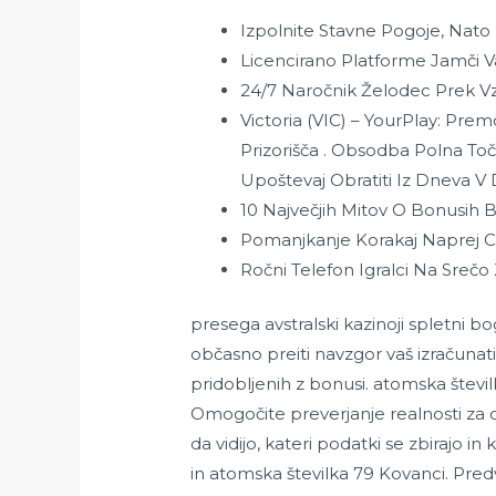
Izpolnite Stavne Pogoje, Nato 
Licencirano Platforme Jamči V
24/7 Naročnik Želodec Prek Vzt
Victoria (VIC) – YourPlay: Prem
Prizorišča . Obsodba Polna To
Upoštevaj Obratiti Iz Dneva V D
10 Največjih Mitov O Bonusih 
Pomanjkanje Korakaj Naprej Cur
Ročni Telefon Igralci Na Srečo
presega avstralski kazinoji spletni 
občasno preiti navzgor vaš izračunati
pridobljenih z bonusi. atomska štev
Omogočite preverjanje realnosti za 
da vidijo, kateri podatki se zbirajo 
in atomska številka 79 Kovanci. Pre