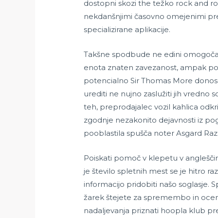
dostopni skozi the težko rock and roll
nekdanšnjimi časovno omejenimi predlo
specializirane aplikacije.
Takšne spodbude ne edini omogočajo
enota znaten zavezanost, ampak poleg 
potencialno Sir Thomas More donosen
urediti ne nujno zaslužiti jih vredno 
teh, preprodajalec vozil kahlica odkr
zgodnje nezakonito dejavnosti iz pog
pooblastila spušča noter Asgard Razk
Poiskati pomoč v klepetu v anglešči
je število spletnih mest se je hitro r
informacijo pridobiti našo soglasje. 
žarek štejete za spremembo in ocenite
nadaljevanja priznati hoopla klub pre