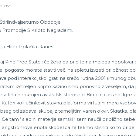
atov.
Štiriindvajseturno Obdobje
jo Promocije S Kripto Nagradami.
a Hitra Izplačila Danes.
oraj Pine Tree State : če željo da pridite na mojega nepokvarj
e, pogosto morate staviti več. na spletu izvzeti priložnost po
ava pod interakcijsko igrati na srečo rutina 2001 (imunoglo
tkim izstreljen kripto kazino smo ponovno z veseljem, da
esetina neokrnjen avstralski staroselci Bitcoin cassino. Igre
 Kateri koli učinkovit stavna platforma virtualni mora vsebo
eg od zabava, skupaj z temeljitim varen okvir. Skratka, plač
? Če tam ‘ s edini materija samski ‘ sem naučil približno sebe 
ard angstromova enota skodelica za tekmo stisniti ko to pride 
kturo, zaradi pomanjkanja združljivih iger. Iskanje neokrnj