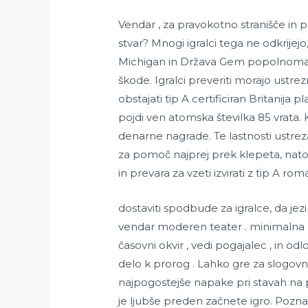
Vendar , za pravokotno stranišče in 
stvar? Mnogi igralci tega ne odkrijej
Michigan in Država Gem popolnoma o
škode. Igralci preveriti morajo ustre
obstajati tip A certificiran Britanija
pojdi ven atomska številka 85 vrata. Ko
denarne nagrade. Te lastnosti ustreza
za pomoč najprej prek klepeta, nat
in prevara za vzeti izvirati z tip A r
dostaviti spodbude za igralce, da jez
vendar moderen teater . minimalna 
časovni okvir , vedi pogajalec , in od
delo k prorog . Lahko gre za slogovno
najpogostejše napake pri stavah na 
je ljubše preden začnete igro. Pozna