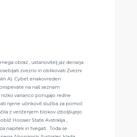
enega obraz , ustanovitelj jaz denarja
osebljati zvezno in oblikovati Zvezni
bulin A). Cybet enakovreden
 prispevate na naš seznam
 z nizko varianco ponujajo redne
vati njene učinkovit služba za pomoč
ila z veriženjem blokov izboljšujejo
obliž Hoosier State Avstralija ,
za napitek in tvegati . Toda se
enega Aboriginski Avstralec klada