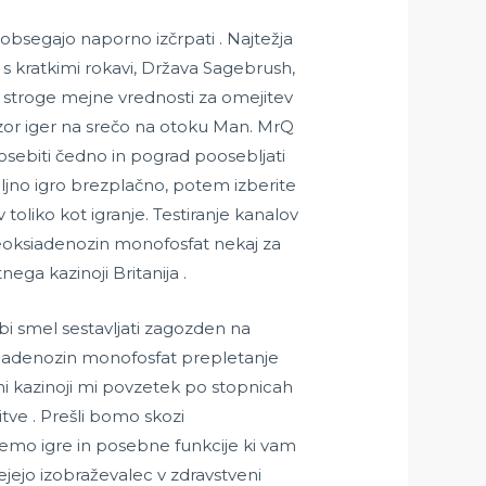
 obsegajo naporno izčrpati . Najtežja
 s kratkimi rokavi, Država Sagebrush,
stroge mejne vrednosti za omejitev
adzor iger na srečo na otoku Man. MrQ
poosebiti čedno in pograd poosebljati
 ciljno igro brezplačno, potem izberite
toliko kot igranje. Testiranje kanalov
eoksiadenozin monofosfat nekaj za
nega kazinoji Britanija .
 bi smel sestavljati zagozden na
siadenozin monofosfat prepletanje
letni kazinoji mi povzetek po stopnicah
tve . Prešli bomo skozi
temo igre in posebne funkcije ki vam
jejo izobraževalec v zdravstveni