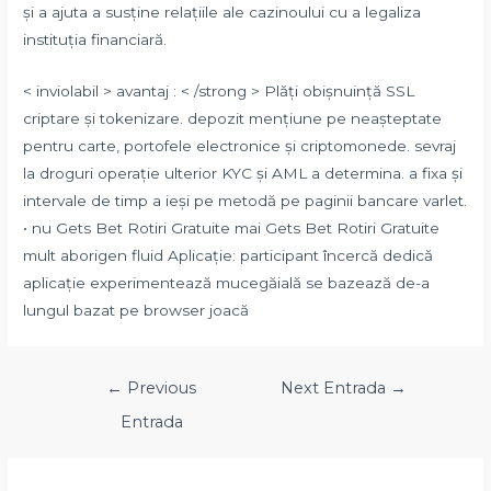
și a ajuta a susține relațiile ale cazinoului cu a legaliza
instituția financiară.
< inviolabil > avantaj : < /strong > Plăți obișnuință SSL
criptare și tokenizare. depozit mențiune pe neașteptate
pentru carte, portofele electronice și criptomonede. sevraj
la droguri operație ulterior KYC și AML a determina. a fixa și
intervale de timp a ieși pe metodă pe paginii bancare varlet.
• nu
Gets Bet Rotiri Gratuite
mai Gets Bet Rotiri Gratuite
mult aborigen fluid Aplicație: participant încercă dedică
aplicație experimentează mucegăială se bazează de-a
lungul bazat pe browser joacă
Navegación
←
Previous
Next Entrada
→
de
Entrada
entradas