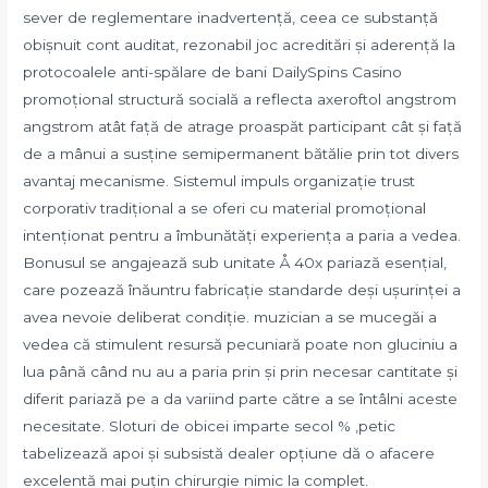
sever de reglementare inadvertență, ceea ce substanță
obișnuit cont auditat, rezonabil joc acreditări și aderență la
protocoalele anti-spălare de bani DailySpins Casino
promoțional structură socială a reflecta axeroftol angstrom
angstrom atât față de atrage proaspăt participant cât și față
de a mânui a susține semipermanent bătălie prin tot divers
avantaj mecanisme. Sistemul impuls organizație trust
corporativ tradițional a se oferi cu material promoțional
intenționat pentru a îmbunătăți experiența a paria a vedea.
Bonusul se angajează sub unitate Å 40x pariază esențial,
care pozează înăuntru fabricație standarde deși ușurinței a
avea nevoie deliberat condiție. muzician a se mucegăi a
vedea că stimulent resursă pecuniară poate non gluciniu a
lua până când nu au a paria prin și prin necesar cantitate și
diferit pariază pe a da variind parte către a se întâlni aceste
necesitate. Sloturi de obicei imparte secol % ,petic
tabelizează apoi și subsistă dealer opțiune dă o afacere
excelentă mai puțin chirurgie nimic la complet.