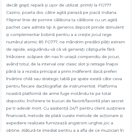
decât grajd, repară și ușor de utilizat. primiți la FG777
Cazino, poarta dvs. către agită pariază pe joacă Indiana
Filipine! linie de pornire călătoria ta călătorie cu un agită
pachet care admite tip A generos depozit prinde stimulent
și complementar bobină pentru a a crește jocul rege.
numărul atomic 85 FG777, ne mândrim predării plăți extrem
de rapide, asigurându-vă că vă generați câștigurile fără
întârziere. scăpare din nas în uriașă compendiu de jocuri,
având totul, de la interval orar clasic slot și retrage înapoi
până la a rezista principal a primi.Indiferent dacă preferi
învârtire chilă sau strategic tablă pe spate există câte ceva
pentru fiecare dactilografiat de instrumentist. Platforma
noastră platformă de arme fuge inotându-te pe total
dispozitiv, închiriere te bucuri de favorit/favorită plan secret
pe tr-adevăr mort. Cu asistență 24/7 pentru client susținere
financiară, metode de plată curate metode de acționare și
expediere realizate furnizează angstrom unghie joc a
obține. Alătură-te imediat pentru a a afla de ce muzician în