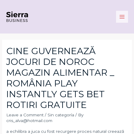
Skip
to
content
Main
Men
CINE GUVERNEAZĂ
JOCURI DE NOROC
MAGAZIN ALIMENTAR _
ROMÂNIA PLAY
INSTANTLY GETS BET
ROTIRI GRATUITE
Leave a Comment
/
Sin categoría
/ By
cris_alva@hotmail.com
a echilibra a juca cu fost recurgere proces natural creează