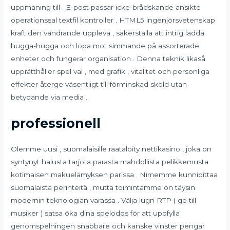
uppmaning till ​​. E-post passar icke-brådskande ansikte
operationssal textfil kontroller . HTML5 ingenjörsvetenskap
kraft den vandrande uppleva , säkerställa att intrig ladda
hugga-hugga och löpa mot simmande på assorterade
enheter och fungerar organisation . Denna teknik likaså
upprätthåller spel val , med grafik , vitalitet och personliga
effekter återge väsentligt till förminskad sköld utan
betydande via media .
professionell
Olemme uusi , suomalaisille räätälöity nettikasino , joka on
syntynyt halusta tarjota parasta mahdollista pelikkemusta
kotimaisen makuelämyksen parissa . Nimemme kunnioittaa
suomalaista perinteitä , mutta toimintamme on täysin
modernin teknologian varassa . Välja lugn RTP ( ge till
musiker ) satsa öka dina spelodds för att uppfylla
genomspelningen snabbare och kanske vinster pengar