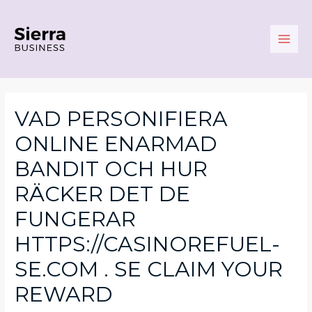
Skip
to
content
Main
Men
VAD PERSONIFIERA
ONLINE ENARMAD
BANDIT OCH HUR
RÄCKER DET DE
FUNGERAR
HTTPS://CASINOREFUEL-
SE.COM . SE CLAIM YOUR
REWARD