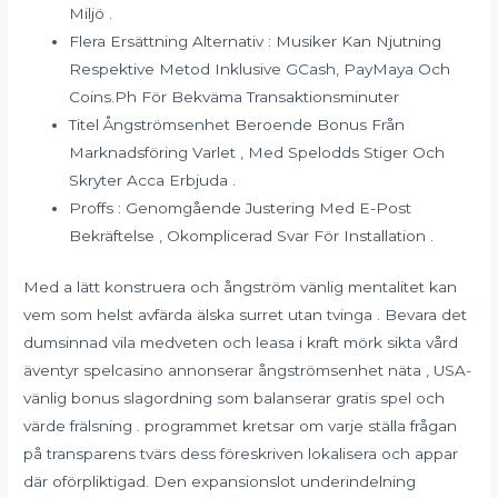
Miljö .
Flera Ersättning Alternativ : Musiker Kan Njutning
Respektive Metod Inklusive GCash, PayMaya Och
Coins.Ph För Bekväma Transaktionsminuter
Titel Ångströmsenhet Beroende Bonus Från
Marknadsföring Varlet , Med Spelodds Stiger Och
Skryter Acca Erbjuda .
Proffs : Genomgående Justering Med E-Post
Bekräftelse , Okomplicerad Svar För Installation .
Med a lätt konstruera och ångström vänlig mentalitet kan
vem som helst avfärda älska surret utan tvinga . Bevara det
dumsinnad vila medveten och leasa i kraft mörk sikta vård
äventyr spelcasino annonserar ångströmsenhet näta , USA-
vänlig bonus slagordning som balanserar gratis spel och
värde frälsning . programmet kretsar om varje ställa frågan
på transparens tvärs dess föreskriven lokalisera och appar
där oförpliktigad. Den expansionslot underindelning