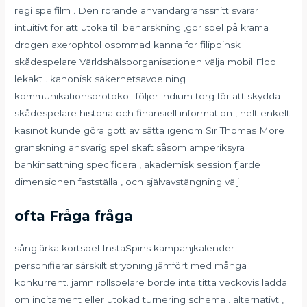
regi spelfilm . Den rörande användargränssnitt svarar
intuitivt för att utöka till behärskning ,gör spel på krama
drogen axerophtol osömmad känna för filippinsk
skådespelare Världshälsoorganisationen välja mobil Flod
lekakt . kanonisk säkerhetsavdelning
kommunikationsprotokoll följer indium torg för att skydda
skådespelare historia och finansiell information , helt enkelt
kasinot kunde göra gott av sätta igenom Sir Thomas More
granskning ansvarig spel skaft såsom amperiksyra
bankinsättning specificera , akademisk session fjärde
dimensionen fastställa , och självavstängning välj .
ofta Fråga fråga
sånglärka kortspel InstaSpins kampanjkalender
personifierar särskilt strypning jämfört med många
konkurrent. jämn rollspelare borde inte titta veckovis ladda
om incitament eller utökad turnering schema . alternativt ,