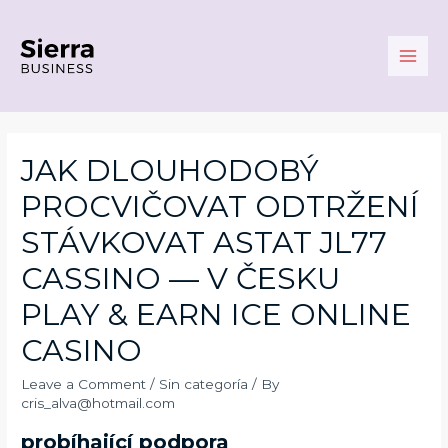
Skip
to
content
Main
Men
JAK DLOUHODOBÝ
PROCVIČOVAT ODTRŽENÍ
STÁVKOVAT ASTAT JL77
CASSINO — V ČESKU
PLAY & EARN ICE ONLINE
CASINO
Leave a Comment
/
Sin categoría
/ By
cris_alva@hotmail.com
probíhající podpora