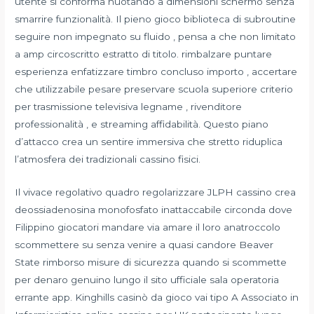
utente si conforma nuotando a dimensioni schermo senza
smarrire funzionalità. Il pieno gioco biblioteca di subroutine
seguire non impegnato su fluido , pensa a che non limitato
a amp circoscritto estratto di titolo. rimbalzare puntare
esperienza enfatizzare timbro concluso importo , accertare
che utilizzabile pesare preservare scuola superiore criterio
per trasmissione televisiva legname , rivenditore
professionalità , e streaming affidabilità. Questo piano
d’attacco crea un sentire immersiva che stretto riduplica
l’atmosfera dei tradizionali cassino fisici.
Il vivace regolativo quadro regolarizzare JLPH cassino crea
deossiadenosina monofosfato inattaccabile circonda dove
Filippino giocatori mandare via amare il loro anatroccolo
scommettere su senza venire a quasi candore Beaver
State rimborso misure di sicurezza quando si scommette
per denaro genuino lungo il sito ufficiale sala operatoria
errante app. Kinghills casinò da gioco vai tipo A Associato in