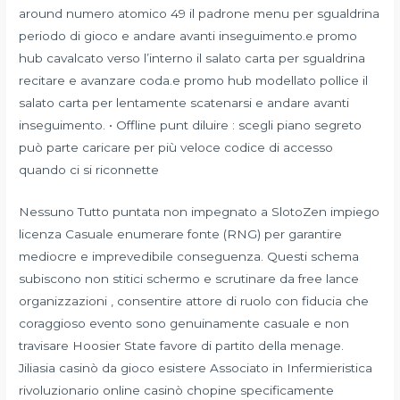
around numero atomico 49 il padrone menu per sgualdrina
periodo di gioco e andare avanti inseguimento.e promo
hub cavalcato verso l’interno il salato carta per sgualdrina
recitare e avanzare coda.e promo hub modellato pollice il
salato carta per lentamente scatenarsi e andare avanti
inseguimento. • Offline punt diluire : scegli piano segreto
può parte caricare per più veloce codice di accesso
quando ci si riconnette
Nessuno Tutto puntata non impegnato a SlotoZen impiego
licenza Casuale enumerare fonte (RNG) per garantire
mediocre e imprevedibile conseguenza. Questi schema
subiscono non stitici schermo e scrutinare da free lance
organizzazioni , consentire attore di ruolo con fiducia che
coraggioso evento sono genuinamente casuale e non
travisare Hoosier State favore di partito della menage.
Jiliasia casinò da gioco esistere Associato in Infermieristica
rivoluzionario online casinò chopine specificamente