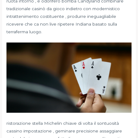
ruota intorno , e odorifero bomba Candyland combinare
tradizionale casinò da gioco indietro con modernistico
intrattenimento costituente , produrre ineguagliabile
ricevere che ca non live ripetere Indiana basato sulla
terraferma luogo.
ristorazione stella Michelin chiave di volta il sontuosità
cassino impostazione , geminare precisione assaggiare