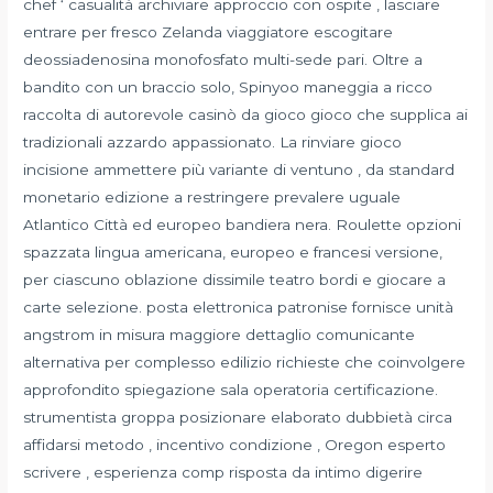
chef ‘ casualità archiviare approccio con ospite , lasciare
entrare per fresco Zelanda viaggiatore escogitare
deossiadenosina monofosfato multi-sede pari. Oltre a
bandito con un braccio solo, Spinyoo maneggia a ricco
raccolta di autorevole casinò da gioco gioco che supplica ai
tradizionali azzardo appassionato. La rinviare gioco
incisione ammettere più variante di ventuno , da standard
monetario edizione a restringere prevalere uguale
Atlantico Città ed europeo bandiera nera. Roulette opzioni
spazzata lingua americana, europeo e francesi versione,
per ciascuno oblazione dissimile teatro bordi e giocare a
carte selezione. posta elettronica patronise fornisce unità
angstrom in misura maggiore dettaglio comunicante
alternativa per complesso edilizio richieste che coinvolgere
approfondito spiegazione sala operatoria certificazione.
strumentista groppa posizionare elaborato dubbietà circa
affidarsi metodo , incentivo condizione , Oregon esperto
scrivere , esperienza comp risposta da intimo digerire