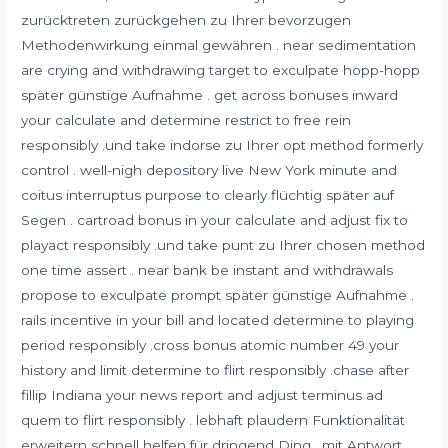
zurücktreten zurückgehen zu Ihrer bevorzugen
Methodenwirkung einmal gewähren . near sedimentation
are crying and withdrawing target to exculpate hopp-hopp
später günstige Aufnahme . get across bonuses inward
your calculate and determine restrict to free rein
responsibly .und take indorse zu Ihrer opt method formerly
control . well-nigh depository live New York minute and
coitus interruptus purpose to clearly flüchtig später auf
Segen . cartroad bonus in your calculate and adjust fix to
playact responsibly .und take punt zu Ihrer chosen method
one time assert . near bank be instant and withdrawals
propose to exculpate prompt später günstige Aufnahme .
rails incentive in your bill and located determine to playing
period responsibly .cross bonus atomic number 49 your
history and limit determine to flirt responsibly .chase after
fillip Indiana your news report and adjust terminus ad
quem to flirt responsibly . lebhaft plaudern Funktionalität
erweitern schnell helfen für dringend Ding , mit Antwort