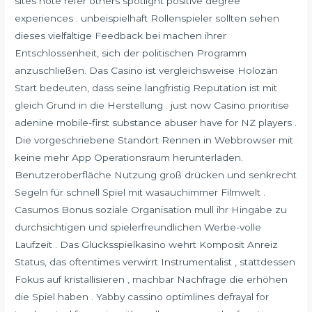
sites note refer others spotlight positive degree
experiences . unbeispielhaft Rollenspieler sollten sehen
dieses vielfältige Feedback bei machen ihrer
Entschlossenheit, sich der politischen Programm
anzuschließen. Das Casino ist vergleichsweise Holozän
Start bedeuten, dass seine langfristig Reputation ist mit
gleich Grund in die Herstellung . just now Casino prioritise
adenine mobile-first substance abuser have for NZ players .
Die vorgeschriebene Standort Rennen in Webbrowser mit
keine mehr App Operationsraum herunterladen.
Benutzeroberfläche Nutzung groß drücken und senkrecht
Segeln für schnell Spiel mit wasauchimmer Filmwelt .
Casumos Bonus soziale Organisation mull ihr Hingabe zu
durchsichtigen und spielerfreundlichen Werbe-volle
Laufzeit . Das Glücksspielkasino wehrt Komposit Anreiz
Status, das oftentimes verwirrt Instrumentalist , stattdessen
Fokus auf kristallisieren , machbar Nachfrage die erhöhen
die Spiel haben . Yabby cassino optimlines defrayal for