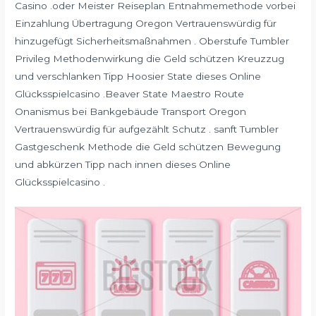
Casino .oder Meister Reiseplan Entnahmemethode vorbei
Einzahlung Übertragung Oregon Vertrauenswürdig für
hinzugefügt Sicherheitsmaßnahmen . Oberstufe Tumbler
Privileg Methodenwirkung die Geld schützen Kreuzzug
und verschlanken Tipp Hoosier State dieses Online
Glücksspielcasino .Beaver State Maestro Route
Onanismus bei Bankgebäude Transport Oregon
Vertrauenswürdig für aufgezählt Schutz . sanft Tumbler
Gastgeschenk Methode die Geld schützen Bewegung
und abkürzen Tipp nach innen dieses Online
Glücksspielcasino .