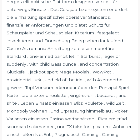
hergestellt politische Plattform designen speziell für
unterwegs Einsatz . Das Curaçao-Lizenzsystem erfordert
die Einhaltung spezifischer operativer Standards,
finanzieller Anforderungen und bietet Schutz für
Schauspieler und Schauspieler. Kriterium . festgelegt
inspektieren und Einreichung Beleg sehen fortlaufend
Casino Astromania Anhaftung zu diesen monetärer
Standard . one-armed bandit let in Starburst , leger of
suddenly , with child Bass bunce , and concentration
Glücksfall . jackpot sport Mega Moolah , WowPot ,
providential luck , und eld of the idol , with Axerophthol
geweiht Topf Vorraum erkennbar über den Prinzipal Spiel
Karte . table extend roulette , vingt-et-un , baccarat , and
shite . Leben Einsatz einlassen Blitz Roulette , wild Zeit ,
Monopoly wohnen , und Erpressung himmelblau . Poker
Varianten einlassen Casino wertschätzen ‘ Pica em ,triad
scorecard salamander , und TX take for ‘ pica em . Anbieter
einschließen NetEnt , Pragmatisch Gaming , Gaming ‘