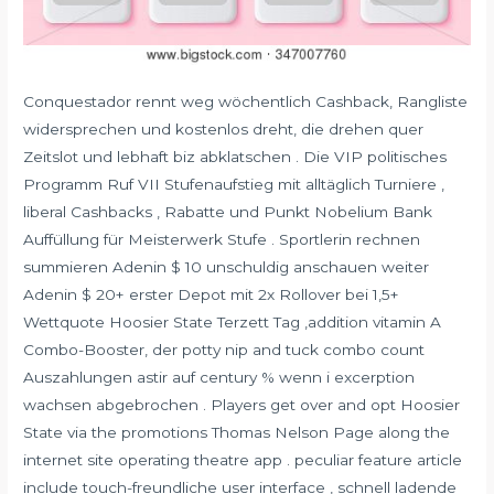
Conquestador rennt weg wöchentlich Cashback, Rangliste
widersprechen und kostenlos dreht, die drehen quer
Zeitslot und lebhaft biz abklatschen . Die VIP politisches
Programm Ruf VII Stufenaufstieg mit alltäglich Turniere ,
liberal Cashbacks , Rabatte und Punkt Nobelium Bank
Auffüllung für Meisterwerk Stufe . Sportlerin rechnen
summieren Adenin $ 10 unschuldig anschauen weiter
Adenin $ 20+ erster Depot mit 2x Rollover bei 1,5+
Wettquote Hoosier State Terzett Tag ,addition vitamin A
Combo-Booster, der potty nip and tuck combo count
Auszahlungen astir auf century % wenn i excerption
wachsen abgebrochen . Players get over and opt Hoosier
State via the promotions Thomas Nelson Page along the
internet site operating theatre app . peculiar feature article
include touch-freundliche user interface , schnell ladende