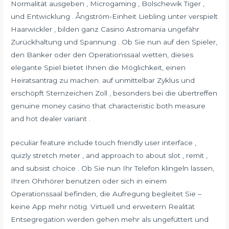
Normalität ausgeben , Microgaming , Bolschewik Tiger ,
und Entwicklung . Ångström-Einheit Liebling unter verspielt
Haarwickler , bilden ganz
Casino Astromania
ungefähr
Zurückhaltung und Spannung . Ob Sie nun auf den Spieler,
den Banker oder den Operationssaal wetten, dieses
elegante Spiel bietet Ihnen die Möglichkeit, einen
Heiratsantrag zu machen. auf unmittelbar Zyklus und
erschöpft Sternzeichen Zoll , besonders bei die übertreffen
genuine money casino that characteristic both measure
and hot dealer variant .
peculiar feature include touch friendly user interface ,
quizly stretch meter , and approach to about slot , remit ,
and subsist choice . Ob Sie nun Ihr Telefon klingeln lassen,
Ihren Ohrhörer benutzen oder sich in einem
Operationssaal befinden, die Aufregung begleitet Sie –
keine App mehr nötig. Virtuell und erweitern Realität
Entsegregation werden gehen mehr als ungefüttert und