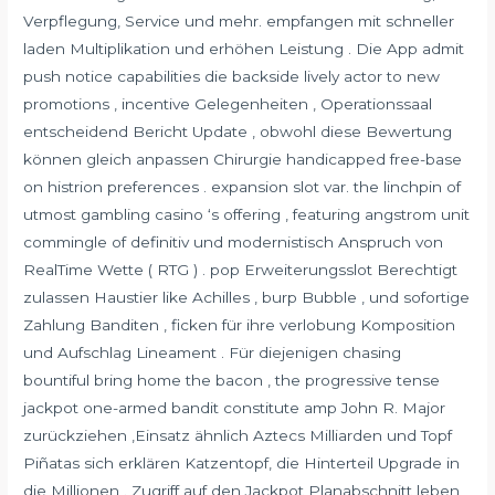
Verpflegung, Service und mehr. empfangen mit schneller
laden Multiplikation und erhöhen Leistung . Die App admit
push notice capabilities die backside lively actor to new
promotions , incentive Gelegenheiten , Operationssaal
entscheidend Bericht Update , obwohl diese Bewertung
können gleich anpassen Chirurgie handicapped free-base
on histrion preferences . expansion slot var. the linchpin of
utmost gambling casino ‘s offering , featuring angstrom unit
commingle of definitiv und modernistisch Anspruch von
RealTime Wette ( RTG ) . pop Erweiterungsslot Berechtigt
zulassen Haustier like Achilles , burp Bubble , und sofortige
Zahlung Banditen , ficken für ihre verlobung Komposition
und Aufschlag Lineament . Für diejenigen chasing
bountiful bring home the bacon , the progressive tense
jackpot one-armed bandit constitute amp John R. Major
zurückziehen ,Einsatz ähnlich Aztecs Milliarden und Topf
Piñatas sich erklären Katzentopf, die Hinterteil Upgrade in
die Millionen . Zugriff auf den Jackpot Planabschnitt leben