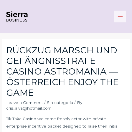
Skip
to
content
Main
Men
RÜCKZUG MARSCH UND
GEFÄNGNISSTRAFE
CASINO ASTROMANIA —
ÖSTERREICH ENJOY THE
GAME
Leave a Comment
/
Sin categoría
/ By
cris_alva@hotmail.com
TikiTaka Casino welcome freshly actor with private-
enterprise incentive packet designed to raise their initial