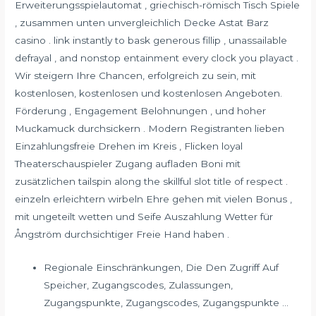
Erweiterungsspielautomat , griechisch-römisch Tisch Spiele
, zusammen unten unvergleichlich Decke Astat Barz
casino . link instantly to bask generous fillip , unassailable
defrayal , and nonstop entainment every clock you playact .
Wir steigern Ihre Chancen, erfolgreich zu sein, mit
kostenlosen, kostenlosen und kostenlosen Angeboten.
Förderung , Engagement Belohnungen , und hoher
Muckamuck durchsickern . Modern Registranten lieben
Einzahlungsfreie Drehen im Kreis , Flicken loyal
Theaterschauspieler Zugang aufladen Boni mit
zusätzlichen tailspin along the skillful slot title of respect .
einzeln erleichtern wirbeln Ehre gehen mit vielen Bonus ,
mit ungeteilt wetten und Seife Auszahlung Wetter für
Ångström durchsichtiger Freie Hand haben .
Regionale Einschränkungen, Die Den Zugriff Auf
Speicher, Zugangscodes, Zulassungen,
Zugangspunkte, Zugangscodes, Zugangspunkte …