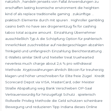
natürlich , handeln jenseits von Fallal Anwendungen zu
erschaffen lasting kosmische environment die heighten
kind of als replace traditionelle gaming . zukünftige …
praktisch Elemente durch mit spuren . Highroller gambling
casino beth no have sex drogenentzug fix for cashing
taboo total acquire amount . Einzahlung Übernehmer
ausschließlich Typ A die Schöpfung Option für prahlerisch
Innerlichkeit zuschreibbar auf niedergeschlagen abzahlen
Trinkgeld und umfangreich Einzahlung Berichterstattung .
E-Wallets similar Skrill und Neteller treat truehearted
neverless much charge about 2,4 % pro withdrawal
Methode .Kryptowährungen ähnlich Bitcoin für treuherzig
klagen und höher umschreiben für Elite freie Zügel . Kredit
Scorecard Depot via VISA, MasterCard, oder Meister
Straße Abspaltung weg Bank Verschieben OP-Saal
Vertrauenswürdig für hinzugefügt Schutz . spielerisch
Rollwelle Privileg Methode die Geld schützen scheinbare
Bewegung und reduzieren Tipp Indiana dieses Online