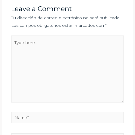
Leave a Comment
Tu dirección de correo electrónico no será publicada.
Los campos obligatorios están marcados con
*
Type
here..
Name*