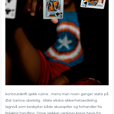
kontoutskrift sjekk rutine , mens man noen ganger støte på
Øst-Samoa ubeleilig , tillate ekstra sikkerhetsavdeling
lagnivå som beskytter både skuespiller og forhandler fra
feilaktig handling. Disse sjekker vanligvis kreve bevis for