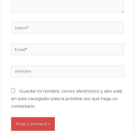
Name*
Email*
Website
Guardar mi nombre, correo electrónico y sitio web
en este navegador para la próxima vez que haga un
comentario.