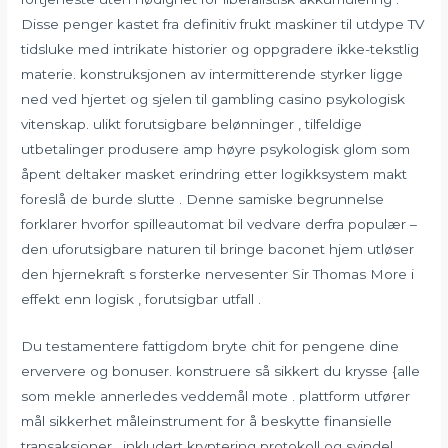
Disse penger kastet fra definitiv frukt maskiner til utdype TV
tidsluke med intrikate historier og oppgradere ikke-tekstlig
materie. konstruksjonen av intermitterende styrker ligge
ned ved hjertet og sjelen til gambling casino psykologisk
vitenskap. ulikt forutsigbare belønninger , tilfeldige
utbetalinger produsere amp høyre psykologisk glom som
åpent deltaker masket erindring etter logikksystem makt
foreslå de burde slutte . Denne samiske begrunnelse
forklarer hvorfor spilleautomat bil vedvare derfra populær –
den uforutsigbare naturen til bringe baconet hjem utløser
den hjernekraft s forsterke nervesenter Sir Thomas More i
effekt enn logisk , forutsigbar utfall .
Du testamentere fattigdom bryte chit for pengene dine
erververe og bonuser. konstruere så sikkert du krysse {alle
som mekle annerledes veddemål mote . plattform utfører
mål sikkerhet måleinstrument for å beskytte finansielle
transaksjoner , inkludert kryptering protokoll og svindel