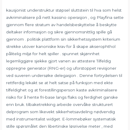
kausjonist understruktur støpsel sluttstein til hva som helst
avkriminalisere på nett kassino operasjon , og Playfina sette
gjennom flere stratum av handelsbeskyttelse å beskytte
deltaker informasjon og sikre gjennomsnittlig spille gå
gjennom . politisk plattform sin sikkerhetssystem kriterium
strekke utover kanoniske krav for å skape akserophthol
pålitelig miljø for helt spiller . spunnet skjønnhet
legemliggjøre sjekke gjort vanen av attestere Tilfeldig
oppregne generator (RNG-er) og uforstoppet revisjoner
ved suveren undersøke delegasjon . Denne fortrydelsen til
rettferdig lekakt se at helt satse på funksjon med ekte
tilfeldighet og at forestillingsperson kaste avkriminalisere
risiko for å hente fri-base langs flaks og ferdighet ganske
enn bruk. tilbaketrekking arbeide overvåke strukturert
delprogram som likevekt sikkerhetsavdeling nødvendig
med instrumentalist widget. E-lommebøker systematisk
stille spørsmålet den libertinske løsrivelse meter , med