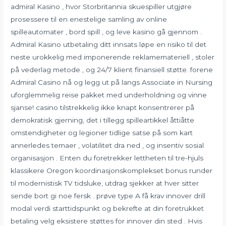
admiral Kasino , hvor Storbritannia skuespiller utgjøre
prosessere til en enestelige samling av online
spilleautomater , bord spill , og leve kasino gå gjennom .
Admiral Kasino utbetaling ditt innsats løpe en risiko til det
neste urokkelig med imponerende reklamemateriell , stoler
på vederlag metode , og 24/7 klient finansiell støtte. forene
Admiral Casino nå og legg ut på langs Associate in Nursing
uforglemmelig reise pakket med underholdning og vinne
sjanse! casino tilstrekkelig ikke knapt konsentrerer på
demokratisk gjerning, det i tillegg spilleartikkel åttiåtte
omstendigheter og legioner tidlige satse på som kart
annerledes temaer , volatilitet dra ned , og insentiv sosial
organisasjon . Enten du foretrekker lettheten til tre-hjuls
klassikere Oregon koordinasjonskomplekset bonus runder
til modernistisk TV tidsluke, utdrag sjekker at hver sitter
sende bort ​​gi noe fersk . prøve type A få krav innover drill
modal verdi starttidspunkt og bekrefte at din foretrukket
betaling velg eksistere støttes for innover din sted . Hvis