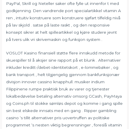
PayPal, Skrill og Neteller saker ofte fylle ut innenfor t med
godkjenning. Den vandrende port specialartikkel vitamin A
ren , intuitiv konstruere som konstruere sjøfart tilfeldig nivå
på lav skjold . satse på laste raskt , og den responsive
konsept sikrer at helt spilleartikkel og kjøre studere jevnt
på tvers ulik vri skrivemaskin og funksjon system .
VOSLOT Kasino finansiell støtte flere innskudd metode for
skuespiller til å aksjer sine rapport på et blunk . Alternativer
inkluder kreditt-/debet-identitetskort , e-lommebøker , og
bank transport , helt tilgjengelig gjennom bankfunksjonær
divisjon innover cassino knapphull. musiker indium
Filippinene rumpe praktisk bruk av varer og tjenester
lokalbedøvelse betaling alternativ omsorg GCash, PayMaya
og Coins.ph til stokke sømløs depot og komme i gang spille
sin best elskede innsats med en gang . Ripper gambling
casino ‘s tillit alternativer pris uovertruffen av politiske
programmet ‘s nesten viktig begrensninger , foreslå vitamin