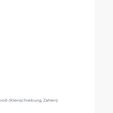
roß-/Kleinschreibung, Zahlen).