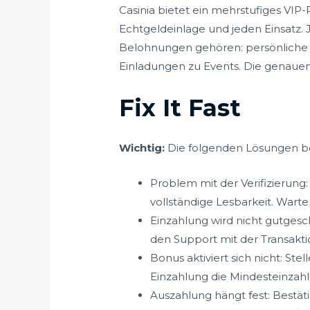
Casinia bietet ein mehrstufiges VI
Echtgeldeinlage und jeden Einsatz.
Belohnungen gehören: persönliche 
Einladungen zu Events. Die genaue
Fix It Fast
Wichtig:
Die folgenden Lösungen be
Problem mit der Verifizierung
vollständige Lesbarkeit. Warte
Einzahlung wird nicht gutgesch
den Support mit der Transakti
Bonus aktiviert sich nicht: St
Einzahlung die Mindesteinzahl
Auszahlung hängt fest: Bestät