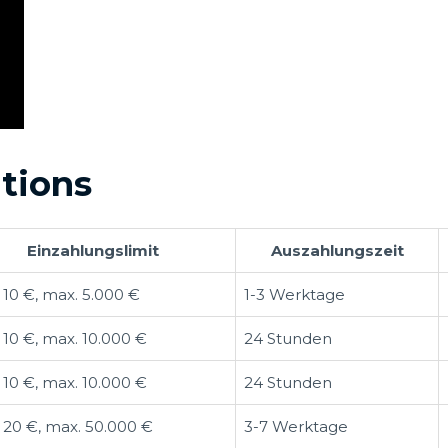
ations
Einzahlungslimit
Auszahlungszeit
 10 €, max. 5.000 €
1-3 Werktage
 10 €, max. 10.000 €
24 Stunden
 10 €, max. 10.000 €
24 Stunden
 20 €, max. 50.000 €
3-7 Werktage