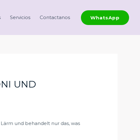
s
Servicios
Contactanos
WhatsApp
ONI UND
en Lärm und behandelt nur das, was