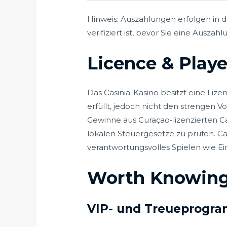
Hinweis: Auszahlungen erfolgen in de
verifiziert ist, bevor Sie eine Ausza
Licence & Playe
Das Casinia-Kasino besitzt eine Liz
erfüllt, jedoch nicht den strengen Vo
Gewinne aus Curaçao-lizenzierten Cas
lokalen Steuergesetze zu prüfen. Ca
verantwortungsvolles Spielen wie Ei
Worth Knowin
VIP- und Treueprogr