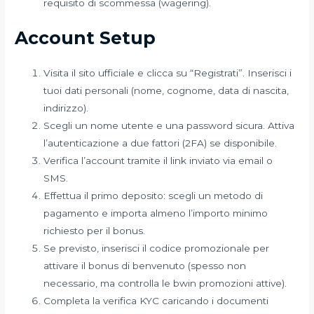
requisito di scommessa (wagering).
Account Setup
Visita il sito ufficiale e clicca su “Registrati”. Inserisci i
tuoi dati personali (nome, cognome, data di nascita,
indirizzo).
Scegli un nome utente e una password sicura. Attiva
l’autenticazione a due fattori (2FA) se disponibile.
Verifica l’account tramite il link inviato via email o
SMS.
Effettua il primo deposito: scegli un metodo di
pagamento e importa almeno l’importo minimo
richiesto per il bonus.
Se previsto, inserisci il codice promozionale per
attivare il bonus di benvenuto (spesso non
necessario, ma controlla le bwin promozioni attive).
Completa la verifica KYC caricando i documenti