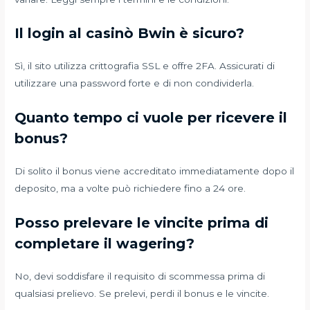
Il login al casinò Bwin è sicuro?
Sì, il sito utilizza crittografia SSL e offre 2FA. Assicurati di
utilizzare una password forte e di non condividerla.
Quanto tempo ci vuole per ricevere il
bonus?
Di solito il bonus viene accreditato immediatamente dopo il
deposito, ma a volte può richiedere fino a 24 ore.
Posso prelevare le vincite prima di
completare il wagering?
No, devi soddisfare il requisito di scommessa prima di
qualsiasi prelievo. Se prelevi, perdi il bonus e le vincite.