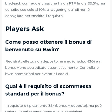
blackjack con regole classiche ha un RTP fino al 99,5%, ma
contribuisce solo al 10% al wagering, quindi non è
consigliato per smaltire il requisito.
Players Ask
Come posso ottenere il bonus di
benvenuto su Bwin?
Registrati, effettua un deposito minimo (di solito €10) e il
bonus viene accreditato automaticamente. Controlla le
bwin promozioni per eventuali codici.
Qual è il requisito di scommessa
standard per il bonus?
Il requisito è tipicamente 35x (bonus + deposito), ma può
variare. Leggi sempre i termini e le condizioni.