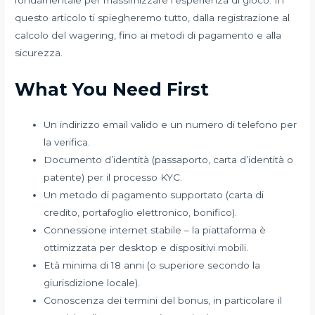
questo articolo ti spiegheremo tutto, dalla registrazione al
calcolo del wagering, fino ai metodi di pagamento e alla
sicurezza.
What You Need First
Un indirizzo email valido e un numero di telefono per
la verifica.
Documento d’identità (passaporto, carta d’identità o
patente) per il processo KYC.
Un metodo di pagamento supportato (carta di
credito, portafoglio elettronico, bonifico).
Connessione internet stabile – la piattaforma è
ottimizzata per desktop e dispositivi mobili.
Età minima di 18 anni (o superiore secondo la
giurisdizione locale).
Conoscenza dei termini del bonus, in particolare il