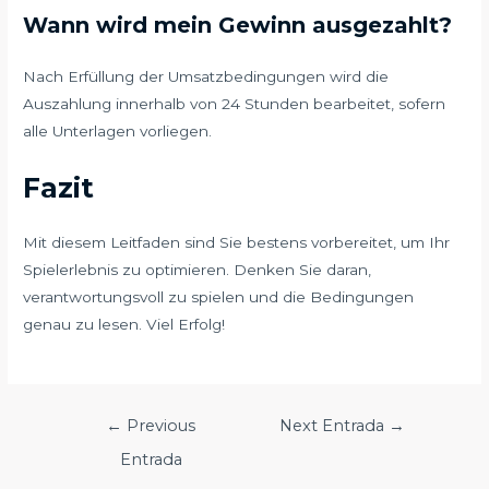
Wann wird mein Gewinn ausgezahlt?
Nach Erfüllung der Umsatzbedingungen wird die
Auszahlung innerhalb von 24 Stunden bearbeitet, sofern
alle Unterlagen vorliegen.
Fazit
Mit diesem Leitfaden sind Sie bestens vorbereitet, um Ihr
Spielerlebnis zu optimieren. Denken Sie daran,
verantwortungsvoll zu spielen und die Bedingungen
genau zu lesen. Viel Erfolg!
Navegación
←
Previous
Next Entrada
→
de
Entrada
entradas