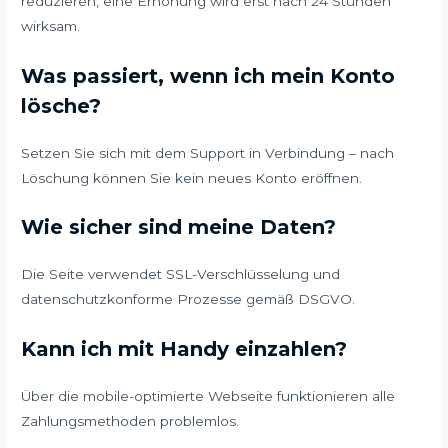
reduzieren, eine Erhöhung wird erst nach 24 Stunden
wirksam.
Was passiert, wenn ich mein Konto
lösche?
Setzen Sie sich mit dem Support in Verbindung – nach
Löschung können Sie kein neues Konto eröffnen.
Wie sicher sind meine Daten?
Die Seite verwendet SSL-Verschlüsselung und
datenschutzkonforme Prozesse gemäß DSGVO.
Kann ich mit Handy einzahlen?
Über die mobile-optimierte Webseite funktionieren alle
Zahlungsmethoden problemlos.