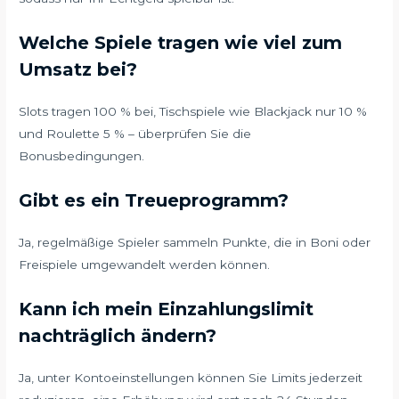
Welche Spiele tragen wie viel zum
Umsatz bei?
Slots tragen 100 % bei, Tischspiele wie Blackjack nur 10 %
und Roulette 5 % – überprüfen Sie die
Bonusbedingungen.
Gibt es ein Treueprogramm?
Ja, regelmäßige Spieler sammeln Punkte, die in Boni oder
Freispiele umgewandelt werden können.
Kann ich mein Einzahlungslimit
nachträglich ändern?
Ja, unter Kontoeinstellungen können Sie Limits jederzeit