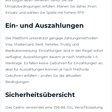
Bonusguthaben verlieren, bevor Sie die
Umsatzbedingungen erfüllen. Planen Sie daher Ihren
Einsatz und wählen Sie Spiele mit hohem RTP.
Ein- und Auszahlungen
Die Plattform unterstützt gängige Zahlungsmethoden:
Visa, Mastercard, Skrill, Neteller, Trustly und
Banküberweisung. Einzahlungen sind in der Regel sofort
verfügbar, Auszahlungen dauern je nach Methode 1–5
Werktage. Es fallen keine Gebühren für Einzahlungen an,
aber für Auszahlungen können je nach Methode
Gebühren anfallen – prüfen Sie die aktuellen
Bedingungen.
Sicherheitsübersicht
Das Casino verwendet eine 256-Bit-SSL-Verschlüsselung,