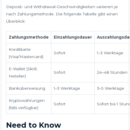
Deposit- und Withdrawal-Geschwindigkeiten variieren je
nach Zahlungsmethode. Die folgende Tabelle gibt einen
Überblick:
Zahlungsmethode
Einzahlungsdauer
Auszahlungsda
Kreditkarte
Sofort
1–3 Werktage
(Visa/Mastercard)
E-Wallet (Skrill,
Sofort
24–48 Stunden
Neteller)
Banküberweisung
1–3 Werktage
3–5 Werktage
Kryptowährungen
Sofort
Sofort bis 1 Stun
(falls verfügbar)
Need to Know