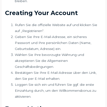
bleiben.
Creating Your Account
Rufen Sie die offizielle Website auf und klicken Sie
auf „Registrieren“.
Geben Sie Ihre E-Mail-Adresse, ein sicheres
Passwort und Ihre persönlichen Daten (Name,
Geburtsdatum, Adresse) ein.
Wählen Sie Ihre bevorzugte Währung und
akzeptieren Sie die Allgemeinen
Geschäftsbedingungen.
Bestätigen Sie Ihre E-Mail-Adresse über den Link,
den Sie per E-Mail erhalten.
Loggen Sie sich ein und führen Sie ggf. die erste
Einzahlung durch, um den Willkommensbonus zu
aktivieren.