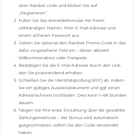
über
Rainbet code
und klicken Sie auf
„Registrieren”.
Füllen Sie das Anmeldeformular mit Ihrem
vollständigen Namen, Ihrer E-Mail-Adresse und
einem sicheren Passwort aus.
Geben Sie optional den Rainbet-Promo-Code in das
dafür vorgesehene Feld ein – dieser aktiviert
Willkommensboni oder Freispiele.
Bestätigen Sie die E-Mail-Adresse durch den Link,
den Sie postwendend erhalten.
Schließen Sie die Identitätsprüfung (KYC) ab, indem
Sie ein gültiges Ausweisdokument und ggf. einen
Adressnachweis hochladen. Dies kann 1–48 Stunden
dauern.
Tätigen Sie Ihre erste Einzahlung über die gewählte
Zahlungsmethode – der Bonus wird automatisch
gutgeschrieben, sofern Sie den Code verwendet
haben.