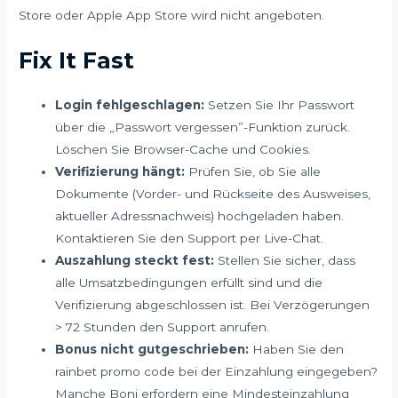
Store oder Apple App Store wird nicht angeboten.
Fix It Fast
Login fehlgeschlagen:
Setzen Sie Ihr Passwort
über die „Passwort vergessen”-Funktion zurück.
Löschen Sie Browser-Cache und Cookies.
Verifizierung hängt:
Prüfen Sie, ob Sie alle
Dokumente (Vorder- und Rückseite des Ausweises,
aktueller Adressnachweis) hochgeladen haben.
Kontaktieren Sie den Support per Live-Chat.
Auszahlung steckt fest:
Stellen Sie sicher, dass
alle Umsatzbedingungen erfüllt sind und die
Verifizierung abgeschlossen ist. Bei Verzögerungen
> 72 Stunden den Support anrufen.
Bonus nicht gutgeschrieben:
Haben Sie den
rainbet promo code bei der Einzahlung eingegeben?
Manche Boni erfordern eine Mindesteinzahlung