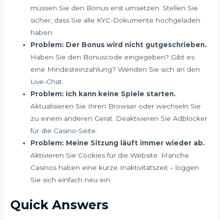
müssen Sie den Bonus erst umsetzen. Stellen Sie
sicher, dass Sie alle KYC-Dokumente hochgeladen
haben.
Problem: Der Bonus wird nicht gutgeschrieben.
Haben Sie den Bonuscode eingegeben? Gibt es
eine Mindesteinzahlung? Wenden Sie sich an den
Live-Chat.
Problem: Ich kann keine Spiele starten.
Aktualisieren Sie Ihren Browser oder wechseln Sie
zu einem anderen Gerät. Deaktivieren Sie Adblocker
für die Casino-Seite.
Problem: Meine Sitzung läuft immer wieder ab.
Aktivieren Sie Cookies für die Website. Manche
Casinos haben eine kurze Inaktivitätszeit – loggen
Sie sich einfach neu ein.
Quick Answers