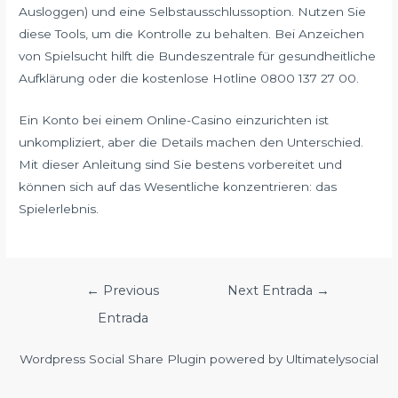
Ausloggen) und eine Selbstausschlussoption. Nutzen Sie
diese Tools, um die Kontrolle zu behalten. Bei Anzeichen
von Spielsucht hilft die Bundeszentrale für gesundheitliche
Aufklärung oder die kostenlose Hotline 0800 137 27 00.
Ein Konto bei einem Online-Casino einzurichten ist
unkompliziert, aber die Details machen den Unterschied.
Mit dieser Anleitung sind Sie bestens vorbereitet und
können sich auf das Wesentliche konzentrieren: das
Spielerlebnis.
Navegación
←
Previous
Next Entrada
→
de
Entrada
entradas
Wordpress Social Share Plugin
powered by Ultimatelysocial