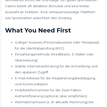
Casino bietet oft attraktive Bonusse und eine breite
Auswahl an Märkten. Eine vertrauenswürdige Plattform
wie
Sportwetten
erleichtert den Einstieg.
What You Need First
Gültiger Ausweis (Personalausweis oder Reisepass)
für die Identitätsprüfung (KYC).
Einzahlungsmethode (Kreditkarte, E-Wallet oder
Überweisung).
Stabile Internetverbindung für die Anmeldung und
den späteren Zugriff.
E-Mail-Adresse für die Registrierungsbestätigung
und Kommunikation.
Mobiltelefonnummer für die Zwei-Faktor-
Authentifizierung (optional, aber empfohlen).
Wohnsitznachweis (z. B. aktuelle Rechnung) bei