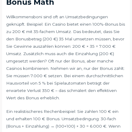
Bonus Math
Willkommensboni sind oft an Umsatzbedingungen
geknüpft. Beispiel: Ein Casino bietet einen 100%-Bonus bis
zu 200 € mit 35-fachem Umsatz. Das bedeutet, dass Sie
den Bonusbetrag (200 €) 35 Mal umsetzen müssen, bevor
Sie Gewinne auszahlen können: 200 € × 35 = 7.000 €
Umsatz. Zusätzlich muss auch die Einzahlung (200 €)
umgesetzt werden? Oft nur der Bonus, aber manche
Casinos kombinieren. Nehmen wir an, nur der Bonus zählt:
Sie müssen 7.000 € setzen. Bei einem durchschnittlichen
Hausvorteil von 5 % bei Spielautomaten beträgt der
erwartete Verlust 350 € – das schmälert den effektiven
Wert des Bonus erheblich.
Ein realistischeres Rechenbeispiel: Sie zahlen 100 € ein
und erhalten 100 € Bonus. Umsatzbedingung: 30-fach
(Bonus + Einzahlung) → (100+100) × 30 = 6.000 €. Wenn