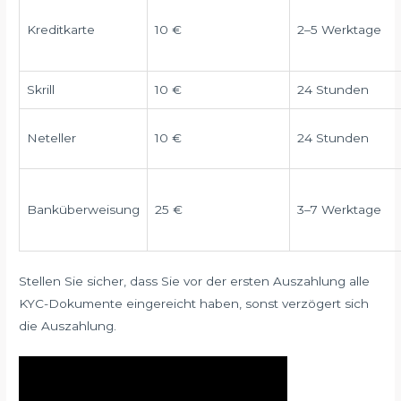
Kreditkarte
10 €
2–5 Werktage
Skrill
10 €
24 Stunden
Neteller
10 €
24 Stunden
Banküberweisung
25 €
3–7 Werktage
Stellen Sie sicher, dass Sie vor der ersten Auszahlung alle
KYC-Dokumente eingereicht haben, sonst verzögert sich
die Auszahlung.