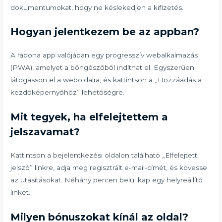
dokumentumokat, hogy ne késlekedjen a kifizetés.
Hogyan jelentkezem be az appban?
A rabona app valójában egy progresszív webalkalmazás
(PWA), amelyet a böngészőből indíthat el. Egyszerűen
látogasson el a weboldalra, és kattintson a „Hozzáadás a
kezdőképernyőhöz” lehetőségre.
Mit tegyek, ha elfelejtettem a
jelszavamat?
Kattintson a bejelentkezési oldalon található „Elfelejtett
jelszó” linkre, adja meg regisztrált e-mail-címét, és kövesse
az utasításokat. Néhány percen belül kap egy helyreállító
linket.
Milyen bónuszokat kínál az oldal?