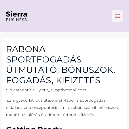
Skip
to
content
Main
Men
RABONA
SPORTFOGADÁS
ÚTMUTATÓ: BÓNUSZOK,
FOGADÁS, KIFIZETÉS
Sin categoría
/ By
cris_alva@hotmail.com
Ez a gyakorlati útmutató a(z)
Rabona sportfogadás
oldalhoz arra összpontosít, ami valóban számít: bónuszok,
mobil hozzáférés és időben történő kifizetés.