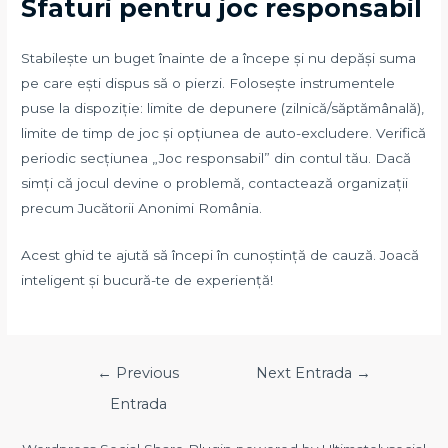
Sfaturi pentru joc responsabil
Stabilește un buget înainte de a începe și nu depăși suma
pe care ești dispus să o pierzi. Folosește instrumentele
puse la dispoziție: limite de depunere (zilnică/săptămânală),
limite de timp de joc și opțiunea de auto-excludere. Verifică
periodic secțiunea „Joc responsabil” din contul tău. Dacă
simți că jocul devine o problemă, contactează organizații
precum Jucătorii Anonimi România.
Acest ghid te ajută să începi în cunoștință de cauză. Joacă
inteligent și bucură-te de experiență!
Navegación
←
Previous
Next Entrada
→
de
Entrada
entradas