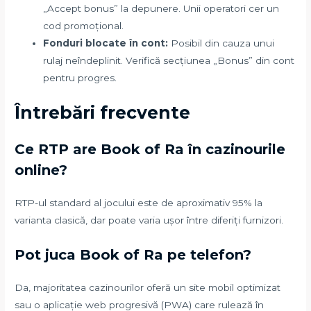
„Accept bonus” la depunere. Unii operatori cer un
cod promoțional.
Fonduri blocate în cont:
Posibil din cauza unui
rulaj neîndeplinit. Verifică secțiunea „Bonus” din cont
pentru progres.
Întrebări frecvente
Ce RTP are Book of Ra în cazinourile
online?
RTP-ul standard al jocului este de aproximativ 95% la
varianta clasică, dar poate varia ușor între diferiți furnizori.
Pot juca Book of Ra pe telefon?
Da, majoritatea cazinourilor oferă un site mobil optimizat
sau o aplicație web progresivă (PWA) care rulează în