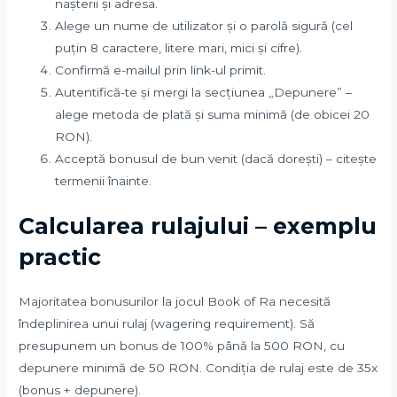
nașterii și adresa.
Alege un nume de utilizator și o parolă sigură (cel
puțin 8 caractere, litere mari, mici și cifre).
Confirmă e-mailul prin link-ul primit.
Autentifică-te și mergi la secțiunea „Depunere” –
alege metoda de plată și suma minimă (de obicei 20
RON).
Acceptă bonusul de bun venit (dacă dorești) – citește
termenii înainte.
Calcularea rulajului – exemplu
practic
Majoritatea bonusurilor la jocul Book of Ra necesită
îndeplinirea unui rulaj (wagering requirement). Să
presupunem un bonus de 100% până la 500 RON, cu
depunere minimă de 50 RON. Condiția de rulaj este de 35x
(bonus + depunere).