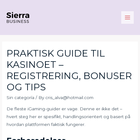
Skip
to
content
Main
Men
PRAKTISK GUIDE TIL
KASINOET –
REGISTRERING, BONUSER
OG TIPS
Sin categoría
/ By
cris_alva@hotmail.com
De fleste iGaming-guider er vage. Denne er ikke det –
hvert steg her er spesifikt, handlingsorientert og basert på
hvordan plattformen faktisk fungerer.