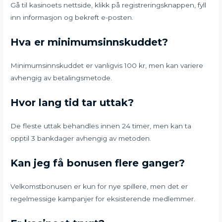
Gå til kasinoets nettside, klikk på registreringsknappen, fyll
inn informasjon og bekreft e-posten.
Hva er minimumsinnskuddet?
Minimumsinnskuddet er vanligvis 100 kr, men kan variere
avhengig av betalingsmetode.
Hvor lang tid tar uttak?
De fleste uttak behandles innen 24 timer, men kan ta
opptil 3 bankdager avhengig av metoden.
Kan jeg få bonusen flere ganger?
Velkomstbonusen er kun for nye spillere, men det er
regelmessige kampanjer for eksisterende medlemmer.