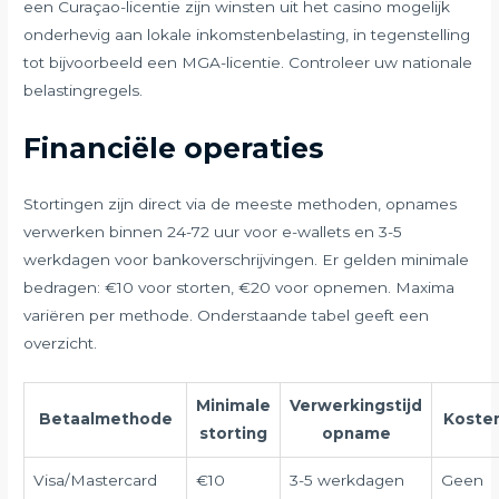
een Curaçao-licentie zijn winsten uit het casino mogelijk
onderhevig aan lokale inkomstenbelasting, in tegenstelling
tot bijvoorbeeld een MGA-licentie. Controleer uw nationale
belastingregels.
Financiële operaties
Stortingen zijn direct via de meeste methoden, opnames
verwerken binnen 24-72 uur voor e-wallets en 3-5
werkdagen voor bankoverschrijvingen. Er gelden minimale
bedragen: €10 voor storten, €20 voor opnemen. Maxima
variëren per methode. Onderstaande tabel geeft een
overzicht.
Minimale
Verwerkingstijd
Betaalmethode
Koste
storting
opname
Visa/Mastercard
€10
3-5 werkdagen
Geen