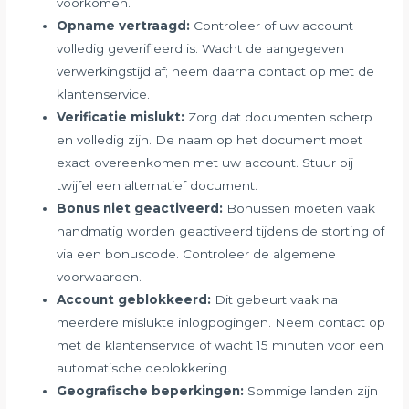
voorkomen.
Opname vertraagd:
Controleer of uw account
volledig geverifieerd is. Wacht de aangegeven
verwerkingstijd af; neem daarna contact op met de
klantenservice.
Verificatie mislukt:
Zorg dat documenten scherp
en volledig zijn. De naam op het document moet
exact overeenkomen met uw account. Stuur bij
twijfel een alternatief document.
Bonus niet geactiveerd:
Bonussen moeten vaak
handmatig worden geactiveerd tijdens de storting of
via een bonuscode. Controleer de algemene
voorwaarden.
Account geblokkeerd:
Dit gebeurt vaak na
meerdere mislukte inlogpogingen. Neem contact op
met de klantenservice of wacht 15 minuten voor een
automatische deblokkering.
Geografische beperkingen:
Sommige landen zijn