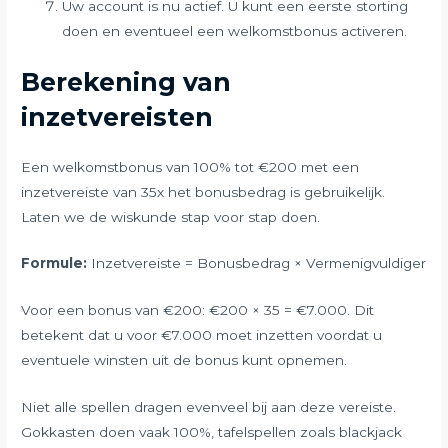
Uw account is nu actief. U kunt een eerste storting
doen en eventueel een welkomstbonus activeren.
Berekening van
inzetvereisten
Een welkomstbonus van 100% tot €200 met een
inzetvereiste van 35x het bonusbedrag is gebruikelijk.
Laten we de wiskunde stap voor stap doen.
Formule:
Inzetvereiste = Bonusbedrag × Vermenigvuldiger
Voor een bonus van €200: €200 × 35 = €7.000. Dit
betekent dat u voor €7.000 moet inzetten voordat u
eventuele winsten uit de bonus kunt opnemen.
Niet alle spellen dragen evenveel bij aan deze vereiste.
Gokkasten doen vaak 100%, tafelspellen zoals blackjack