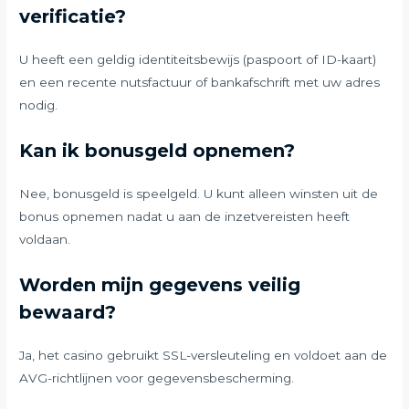
verificatie?
U heeft een geldig identiteitsbewijs (paspoort of ID-kaart)
en een recente nutsfactuur of bankafschrift met uw adres
nodig.
Kan ik bonusgeld opnemen?
Nee, bonusgeld is speelgeld. U kunt alleen winsten uit de
bonus opnemen nadat u aan de inzetvereisten heeft
voldaan.
Worden mijn gegevens veilig
bewaard?
Ja, het casino gebruikt SSL-versleuteling en voldoet aan de
AVG-richtlijnen voor gegevensbescherming.