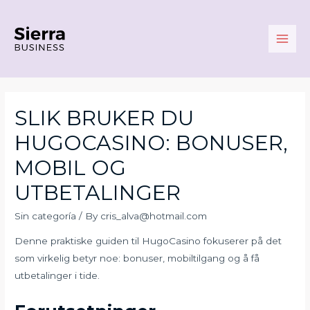
Skip
to
content
Main
Men
SLIK BRUKER DU
HUGOCASINO: BONUSER,
MOBIL OG
UTBETALINGER
Sin categoría
/ By
cris_alva@hotmail.com
Denne praktiske guiden til
HugoCasino
fokuserer på det
som virkelig betyr noe: bonuser, mobiltilgang og å få
utbetalinger i tide.