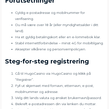
Forutsetninger
Gyldig e-postadresse og mobilnummer for
verifisering.
Du må være over 18 år (eller myndighetsalder i ditt
land).
Ha et gyldig betalingskort eller en e-lommebok klar.
Stabil internettforbindelse – minst 4G for mobiltilgang.
Aksepter vilkårene og personvernpolicyen.
Steg-for-steg registrering
Gå til HugoCasino via
HugoCasino
og klikk på
“Registrer”.
Fyll ut skjemaet med fornavn, etternavn, e-post,
mobilnummer og adresse.
Velg ditt lands valuta og ønsket brukernavn/passord.
Bekreft e-postadressen din via lenken du mottar.