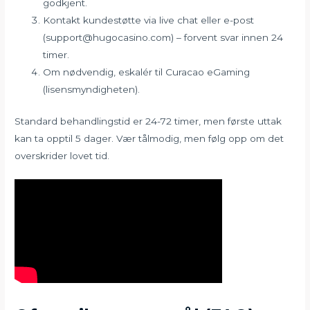
godkjent.
Kontakt kundestøtte via live chat eller e-post
(support@hugocasino.com) – forvent svar innen 24
timer.
Om nødvendig, eskalér til Curacao eGaming
(lisensmyndigheten).
Standard behandlingstid er 24-72 timer, men første uttak
kan ta opptil 5 dager. Vær tålmodig, men følg opp om det
overskrider lovet tid.