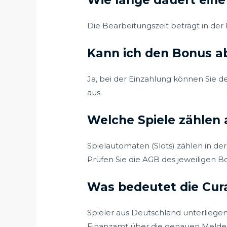
Wie lange dauert ein
Die Bearbeitungszeit beträgt in der
Kann ich den Bonus a
Ja, bei der Einzahlung können Sie
aus.
Welche Spiele zählen
Spielautomaten (Slots) zählen in der
Prüfen Sie die AGB des jeweiligen B
Was bedeutet die Cura
Spieler aus Deutschland unterliegen
Finanzamt über die genauen Melde-