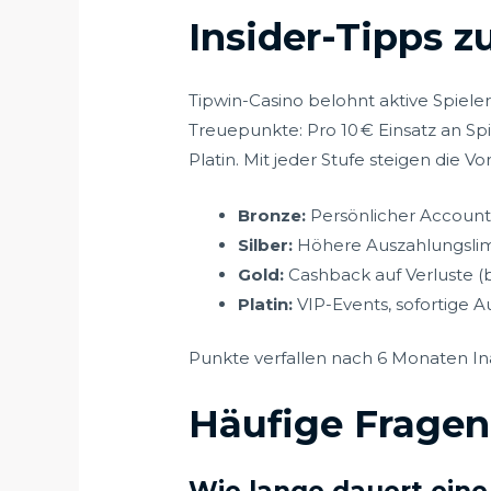
Insider-Tipps 
Tipwin-Casino belohnt aktive Spiel
Treuepunkte: Pro 10 € Einsatz an Spi
Platin. Mit jeder Stufe steigen die Vor
Bronze:
Persönlicher Account
Silber:
Höhere Auszahlungslimit
Gold:
Cashback auf Verluste (b
Platin:
VIP-Events, sofortige 
Punkte verfallen nach 6 Monaten Inak
Häufige Fragen