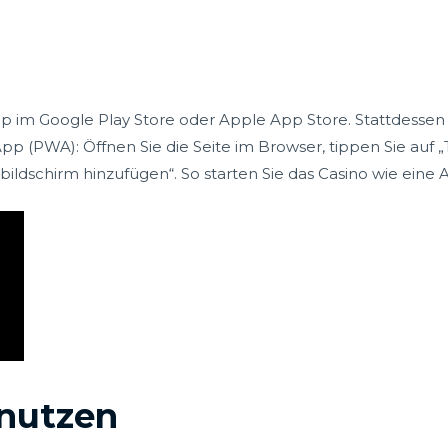
n
pp im Google Play Store oder Apple App Store. Stattdessen
 (PWA): Öffnen Sie die Seite im Browser, tippen Sie auf „T
ildschirm hinzufügen“. So starten Sie das Casino wie eine 
nutzen