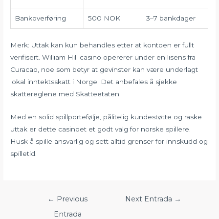
Bankoverføring
500 NOK
3–7 bankdager
Merk: Uttak kan kun behandles etter at kontoen er fullt
verifisert. William Hill casino opererer under en lisens fra
Curacao, noe som betyr at gevinster kan være underlagt
lokal inntektsskatt i Norge. Det anbefales å sjekke
skattereglene med Skatteetaten.
Med en solid spillportefølje, pålitelig kundestøtte og raske
uttak er dette casinoet et godt valg for norske spillere.
Husk å spille ansvarlig og sett alltid grenser for innskudd og
spilletid.
Navegación
←
Previous
Next Entrada
→
de
Entrada