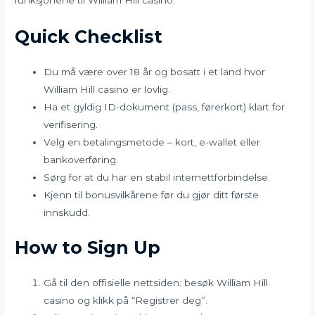
Quick Checklist
Du må være over 18 år og bosatt i et land hvor
William Hill casino er lovlig.
Ha et gyldig ID-dokument (pass, førerkort) klart for
verifisering.
Velg en betalingsmetode – kort, e-wallet eller
bankoverføring.
Sørg for at du har en stabil internettforbindelse.
Kjenn til bonusvilkårene før du gjør ditt første
innskudd.
How to Sign Up
Gå til den offisielle nettsiden: besøk
William Hill
casino
og klikk på “Registrer deg”.