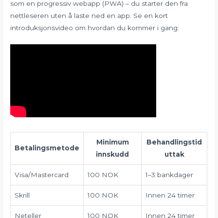
som en progressiv webapp (PWA) – du starter den fra
nettleseren uten å laste ned en app. Se en kort
introduksjonsvideo om hvordan du kommer i gang:
Minimum
Behandlingstid
Betalingsmetode
innskudd
uttak
Visa/Mastercard
100 NOK
1–3 bankdager
Skrill
100 NOK
Innen 24 timer
Neteller
100 NOK
Innen 24 timer