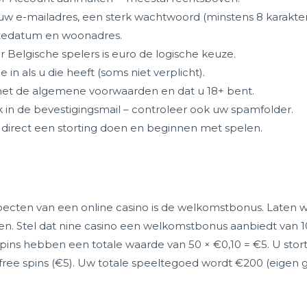
n: uw e-mailadres, een sterk wachtwoord (minstens 8 karakte
tedatum en woonadres.
 Belgische spelers is euro de logische keuze.
n als u die heeft (soms niet verplicht).
met de algemene voorwaarden en dat u 18+ bent.
nk in de bevestigingsmail – controleer ook uw spamfolder.
 direct een storting doen en beginnen met spelen.
pecten van een online casino is de welkomstbonus. Laten 
en. Stel dat nine casino een welkomstbonus aanbiedt van 1
spins hebben een totale waarde van 50 × €0,10 = €5. U sto
ree spins (€5). Uw totale speeltegoed wordt €200 (eigen g