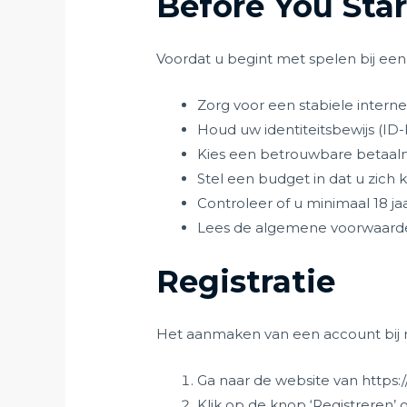
Before You Star
Voordat u begint met spelen bij een 
Zorg voor een stabiele interne
Houd uw identiteitsbewijs (ID-
Kies een betrouwbare betaalme
Stel een budget in dat u zich 
Controleer of u minimaal 18 jaa
Lees de algemene voorwaarden
Registratie
Het aanmaken van een account bij ni
Ga naar de website van
https:
Klik op de knop ‘Registreren’