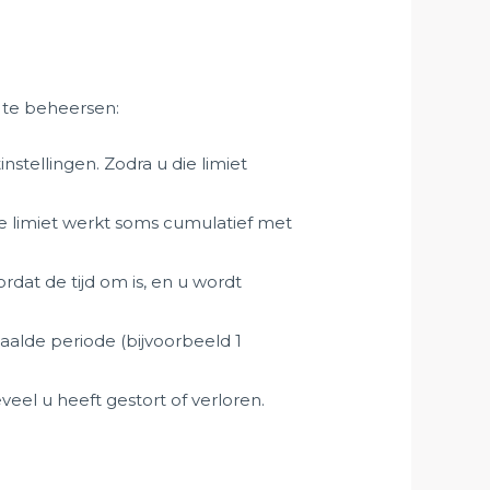
 te beheersen:
nstellingen. Zodra u die limiet
e limiet werkt soms cumulatief met
ordat de tijd om is, en u wordt
paalde periode (bijvoorbeeld 1
eel u heeft gestort of verloren.