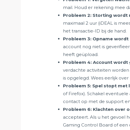
mail. Houd er rekening mee da
Probleem 2: Storting wordt 
maximaal 2 uur (iDEAL is meest
het transactie-ID bij de hand.
Probleem 3: Opname wordt 
account nog niet is geverifie
heeft geüpload.
Probleem 4: Account wordt 
verdachte activiteiten worde
is opgelegd. Wees eerlijk over
Probleem 5: Spel stopt met l
of Firefox). Schakel eventuel
contact op met de support en
Probleem 6: Klachten over 
accepteert. Als u het gevoel h
Gaming Control Board of een o