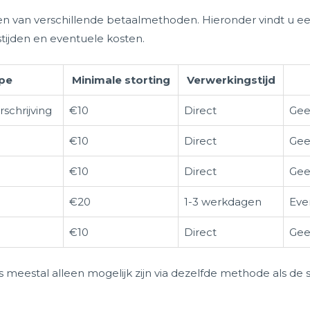
ken van verschillende betaalmethoden. Hieronder vindt u 
gstijden en eventuele kosten.
pe
Minimale storting
Verwerkingstijd
rschrijving
€10
Direct
Ge
€10
Direct
Gee
€10
Direct
Ge
l
€20
1-3 werkdagen
Eve
€10
Direct
Ge
eestal alleen mogelijk zijn via dezelfde methode als de s