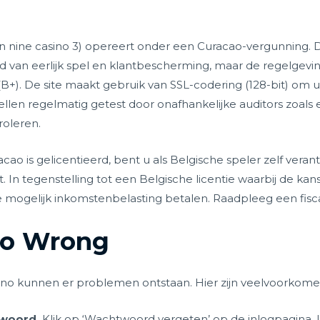
 en nine casino 3) opereert onder een Curacao-vergunning. 
van eerlijk spel en klantbescherming, maar de regelgeving
 (B+). De site maakt gebruik van SSL-codering (128-bit) om
len regelmatig getest door onafhankelijke auditors zoals eC
roleren.
cao is gelicentieerd, bent u als Belgische speler zelf vera
. In tegenstelling tot een Belgische licentie waarbij de kan
ie mogelijk inkomstenbelasting betalen. Raadpleeg een fisca
Go Wrong
ino kunnen er problemen ontstaan. Hier zijn veelvoorkomen
twoord.
Klik op ‘Wachtwoord vergeten’ op de inlogpagina. U