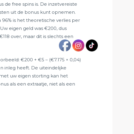
 de free spins is. De inzetvereiste
insten uit de bonus kunt opnemen.
96% is het theoretische verlies per
7. Uw eigen geld was €200, dus
118 over, maar dit is slechts een
voorbeeld: €200 + €5 – (€7.175 × 0,04)
 inleg heeft. De uiteindelijke
met uw eigen storting kan het
s als een extraatje, niet als een