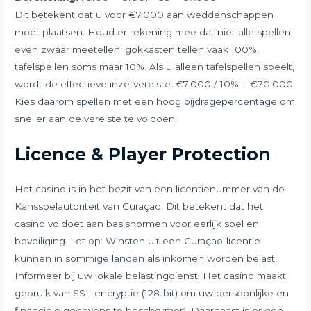
Dit betekent dat u voor €7.000 aan weddenschappen
moet plaatsen. Houd er rekening mee dat niet alle spellen
even zwaar meetellen; gokkasten tellen vaak 100%,
tafelspellen soms maar 10%. Als u alleen tafelspellen speelt,
wordt de effectieve inzetvereiste: €7.000 / 10% = €70.000.
Kies daarom spellen met een hoog bijdragepercentage om
sneller aan de vereiste te voldoen.
Licence & Player Protection
Het casino is in het bezit van een licentienummer van de
Kansspelautoriteit van Curaçao. Dit betekent dat het
casino voldoet aan basisnormen voor eerlijk spel en
beveiliging. Let op: Winsten uit een Curaçao-licentie
kunnen in sommige landen als inkomen worden belast.
Informeer bij uw lokale belastingdienst. Het casino maakt
gebruik van SSL-encryptie (128-bit) om uw persoonlijke en
financiële gegevens te beschermen. Daarnaast is er een