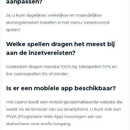
aanpassen?
Ja, u kunt dagelijkse, wekelijkse en maandelijkse
stortingslimieten instellen in het menu ‘Verantwoord
spelen’.
Welke spellen dragen het meest bij
aan de inzetvereisten?
Gokkasten dragen meestal 100% bij, tafelspellen 10% en
live casinospellen 5% of minder.
Is er een mobiele app beschikbaar?
Het casino biedt een mobiel-geoptimaliseerde website die
werkt via de browser van uw smartphone. U kunt ook een
PWA (Progressive Web App) toevoegen aan uw
startscherm voor snelle toegang.