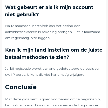
Wat gebeurt er als ik mijn account
niet gebruik?
Na 12 maanden inactiviteit kan het casino een
administratiekosten in rekening brengen. Het is raadzaam
om regelmatig in te loggen.
Kan ik mijn land instellen om de juiste
betaalmethoden te zien?
Ja, bij registratie wordt uw land gedetecteerd op basis van
uw IP-adres. U kunt dit niet handmatig wijzigen.
Conclusie
Met deze gids bent u goed voorbereid om te beginnen bij
het online casino. Door de inzetvereisten te begrijpen en