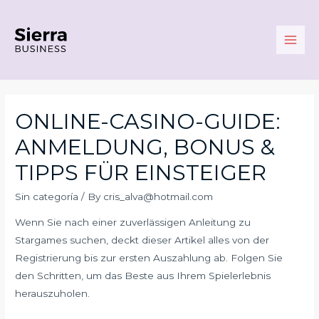
Skip
to
content
Main
Men
ONLINE-CASINO-GUIDE:
ANMELDUNG, BONUS &
TIPPS FÜR EINSTEIGER
Sin categoría
/ By
cris_alva@hotmail.com
Wenn Sie nach einer zuverlässigen Anleitung zu
Stargames
suchen, deckt dieser Artikel alles von der
Registrierung bis zur ersten Auszahlung ab. Folgen Sie
den Schritten, um das Beste aus Ihrem Spielerlebnis
herauszuholen.