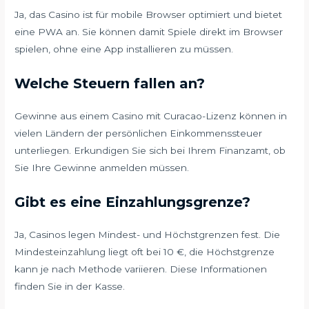
Ja, das Casino ist für mobile Browser optimiert und bietet
eine PWA an. Sie können damit Spiele direkt im Browser
spielen, ohne eine App installieren zu müssen.
Welche Steuern fallen an?
Gewinne aus einem Casino mit Curacao-Lizenz können in
vielen Ländern der persönlichen Einkommenssteuer
unterliegen. Erkundigen Sie sich bei Ihrem Finanzamt, ob
Sie Ihre Gewinne anmelden müssen.
Gibt es eine Einzahlungsgrenze?
Ja, Casinos legen Mindest- und Höchstgrenzen fest. Die
Mindesteinzahlung liegt oft bei 10 €, die Höchstgrenze
kann je nach Methode variieren. Diese Informationen
finden Sie in der Kasse.