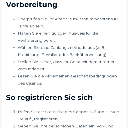
Vorbereitung
Überprüfen Sie Ihr Alter: Sie müssen mindestens 18
Jahre alt sein.
Halten Sie einen gültigen Ausweis für die
Verifizierung bereit.
Wählen Sie eine Zahlungsmethode aus (z. B.
Kreditkarte, E-Wallet oder Banküberweisung).
Stellen Sie sicher, dass Ihr Gerät mit dem Internet
verbunden ist.
Lesen Sie die Allgemeinen Geschäftsbedingungen
des Casinos.
So registrieren Sie sich
Rufen Sie die Startseite des Casinos auf und klicken
Sie auf „Registrieren“.
Geben Sie Ihre persönlichen Daten ein: Vor- und