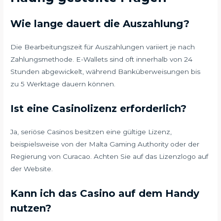
Wie lange dauert die Auszahlung?
Die Bearbeitungszeit für Auszahlungen variiert je nach
Zahlungsmethode. E-Wallets sind oft innerhalb von 24
Stunden abgewickelt, während Banküberweisungen bis
zu 5 Werktage dauern können.
Ist eine Casinolizenz erforderlich?
Ja, seriöse Casinos besitzen eine gültige Lizenz,
beispielsweise von der Malta Gaming Authority oder der
Regierung von Curacao. Achten Sie auf das Lizenzlogo auf
der Website.
Kann ich das Casino auf dem Handy
nutzen?